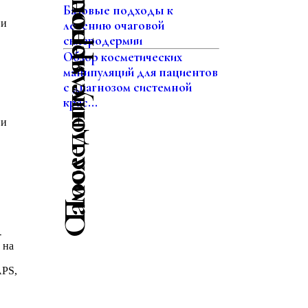
Последние мероприятия
Самое популярное
Базовые подходы к
 и
лечению очаговой
склеродермии
Обзор косметических
манипуляций для пациентов
с диагнозом системной
крас...
 и
-
 на
APS,