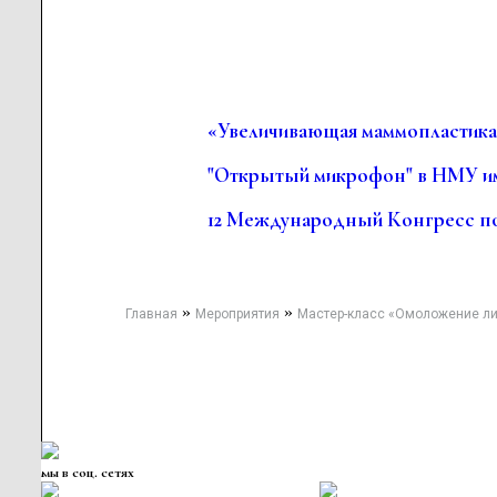
«Увеличивающая маммопластика.
"Открытый микрофон" в НМУ им
12 Международный Конгресс п
»
»
Главная
Мероприятия
Мастер-класс «Омоложение лица
мы в соц. сетях