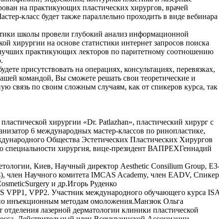
ирован на практикующих пластических хирургов, врачей
астер-класс будет также параллельно проходить в виде вебинара
литики школы провели глубокий анализ информационной
кой хирургии на основе статистики интернет запросов поиска
лучших практикующих лекторов по паритетному соотношению
.
удете присутствовать на операциях, консультациях, перевязках,
нашей командой, Вы сможете решать свои теоретические и
ную связь по своим сложным случаям, как от спикеров курса, так
ластической хирургии «Dr. Patlazhan», пластический хирург с
ганизатор 6 международных мастер-классов по ринопластике,
дународного Общества Эстетических Пластических Хирургов
по специальности хирургия, вице-президент ВАПРЕХГеннадий
етологии, Киев, Научный директор Aesthetic Consilium Group, E3
s), член Научного комитета IMCAS Academy, член EADV, Спикер
smeticSurgery и др.Игорь Руденко
PS VPP1, VPP2. Участник международного обучающего курса IS
по инъекционным методам омоложения.Манзюк Ольга
т отделения лазерной дерматологии клиники пластической
десса. Действительный член Всеукраинской Ассоциации