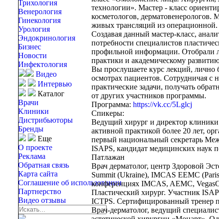
Трихология
технологии». Мастер - класс ориент
Венерология
косметологов, дерматовенерологов. М
Гинекология
живых трансляций из операционной.
Урология
Создавая данный мастер-класс, ана
Эндокринология
потребности специалистов пластичес
Бизнес
профильной информации. Отобрали 
Новости
практики и академическому развитию
Инфектология
Вы прослушаете курс лекций, лично б
Видео
осмотрах пациентов. Сотрудничая с 
Интервью
практические задачи, получать обрат
Каталог
от других участников программы.
Врачи
Программа:
https://vk.cc/5Lglcj
Клиники
Спикеры:
Дистрибьюторы
Ведущий хирург и директор клиники п
Бренды
активной практикой более 20 лет, ор
Еще
первый национальный секретарь Меж
О проекте
ISAPS, кандидат медицинских наук 
Реклама
Патлажан
Обратная связь
Врач дерматолог, центр Здоровой Эст
Карта сайта
Summit (Ukraine), IMCAS EEMC (Pari
Соглашение об использовании
конференциях IMCAS, AEMC, VegasCo
Партнерство
Пластический хирург. Участник ISA
Видео отзывы
ICTPS. Сертифицированный тренер 
Врач-дерматолог, ведущий специалис
эстетической хирургии «Моцарт», О