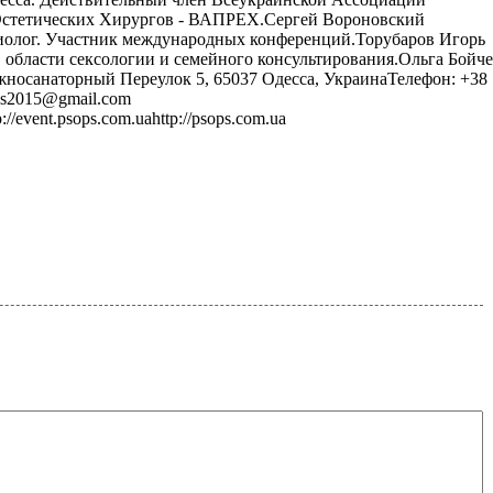
Эстетических Хирургов - ВАПРЕХ.Сергей Вороновский
зиолог. Участник международных конференций.Торубаров Игорь
в области сексологии и семейного консультирования.Ольга Бойч
носанаторный Переулок 5, 65037 Одесса, УкраинаТелефон: +38
ops2015@gmail.com
p://event.psops.com.uahttp://psops.com.ua