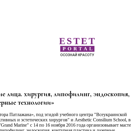
ESTET
PORTAL
ОСОЗНАЙ КРАСОТУ
е лица. хирургия, липофилинг, эндоскопия,
ерные технологии»
ора Патлажана», под эгидой учебного центра "Всеукраинской
ивных и эстетических хирургов" и Aesthetic Consilium School, в
Grand Marine" с 14 по 16 ноября 2016 года организовывает масте
липофилинг, эндоскопия, контурная пластика и лазерные