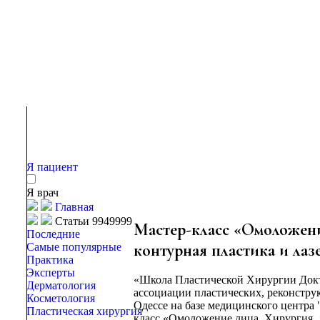
Я пациент
Я врач
Главная
Статьи 9949999
Мастер-класс «Омоложени
Последние
контурная пластика и лаз
Самые популярные
Практика
Эксперты
«Школа Пластической Хирургии Докт
Дерматология
ассоциации пластических, реконструкт
Косметология
Одессе на базе медицинского центра "
Пластическая хирургия
класс «Омоложение лица. Хирургия, 