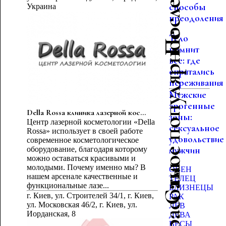
способы
Украина
преодоления
Самое популярное
Тело
помнит
все: где
спрятались
переживания
Мужские
эрогенные
Della Rossa клиника лазерной кос...
зоны:
Центр лазерной косметологии «Della
сексуальное
Rossa» использует в своей работе
удовольствие
современное косметологическое
оборудование, благодаря которому
мужчин
можно оставаться красивыми и
молодыми. Почему именно мы? В
ОВЕН
нашем арсенале качественные и
ТЕЛЕЦ
функциональные лазе...
БЛИЗНЕЦЫ
г. Киев, ул. Строителей 34/1, г. Киев,
РАК
ул. Московская 46/2, г. Киев, ул.
ЛЕВ
Иорданская, 8
ДЕВА
ВЕСЫ