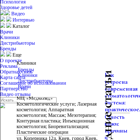
Психология
Здоровье детей
Видео
Интервью
Каталог
Врачи
Клиники
Дистрибьюторы
Бренды
Еще
О проекте
Клиники
Реклама
Бренды
Обратная связь
Последние статьи
Как
Клиники
Карта сайта
Дистрибьюторы
устроена
Соглашение об использовании
Врачи
современная
Партнерство
Видео отзывы
стоматологич
МЦ «Медиленд»
система:
Косметологические услуги; Лазерная
практическое.
косметология; Аппаратная
косметология; Массаж; Мезотерапия;
Сухость
Контурная пластика; Инъекционная
кожи:
косметология; Биоревитализация;
причины
Пластические операции
и
ул. Коперника 12д, Киев, город Киев,