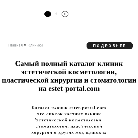
1
2
>
»
Главная
Клиники
ПОДРОБНЕЕ
ПОДРОБНЕЕ
ПОДРОБНЕЕ
ПОДРОБНЕЕ
ПОДРОБНЕЕ
ПОДРОБНЕЕ
ПОДРОБНЕЕ
ПОДРОБНЕЕ
ПОДРОБНЕЕ
ПОДРОБНЕЕ
ПОДРОБНЕЕ
ПОДРОБНЕЕ
ПОДРОБНЕЕ
Самый полный каталог клиник
эстетической косметологии,
пластической хирургии и стоматологии
на estet-portal.com
Каталог клиник estet-portal.com
это список частных клиник
'эстетической косметологии,
стоматологии, пластической
хирургии и других медицинских