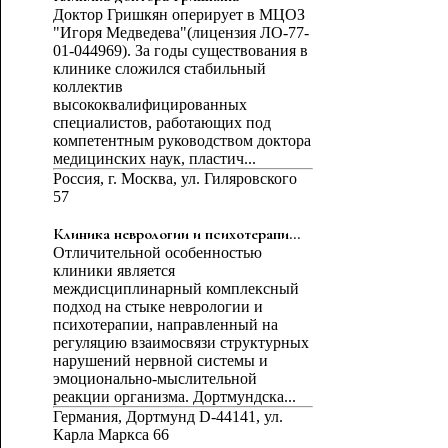
Доктор Гришкян оперирует в МЦОЗ
"Игоря Медведева"(лицензия ЛО-77-
01-044969). За годы существования в
клинике сложился стабильный
коллектив
высококвалифицированных
специалистов, работающих под
компетентным руководством доктора
медицинских наук, пластич...
Россия, г. Москва, ул. Гиляровского
57
Клиника неврологии и психотерапи...
Отличительной особенностью
клиники является
междисциплинарный комплексный
подход на стыке неврологии и
психотерапии, направленный на
регуляцию взаимосвязи структурных
нарушений нервной системы и
эмоционально-мыслительной
реакции организма. Дортмундска...
Германия, Дортмунд D-44141, ул.
Карла Маркса 66