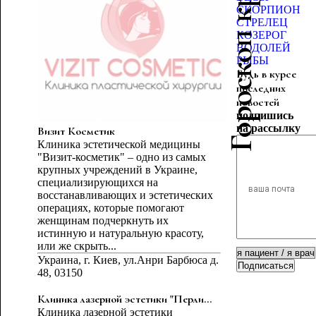
Гороскоп красоты
СКОРПИОН
СТРЕЛЕЦ
КОЗЕРОГ
ВОДОЛЕЙ
РЫБЫ
Будь в курсе
последних
новостей
подпишись
на рассылку
Визит Косметик
Клиника эстетической медицины
"Визит-косметик" – одно из самых
крупных учреждений в Украине,
специализирующихся на
восстанавливающих и эстетических
операциях, которые помогают
женщинам подчеркнуть их
истинную и натуральную красоту,
или же скрыть...
Украина, г. Киев, ул.Анри Барбюса д.
Подписаться
48, 03150
Клиника лазерной эстетики "Перли...
Клиника лазерной эстетики