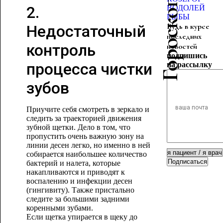
2.
ВОДОЛЕЙ
РЫБЫ
Будь в курсе
Недостаточный
последних
контроль
новостей
подпишись
процесса чистки
на рассылку
зубов
Приучите себя смотреть в зеркало и
следить за траекторией движения
зубной щетки. Дело в том, что
пропустить очень важную зону на
линии десен легко, но именно в ней
собирается наибольшее количество
Подписаться
бактерий и налета, которые
накапливаются и приводят к
воспалению и инфекции десен
(гингивиту). Также пристально
следите за большими задними
коренными зубами.
Если щетка упирается в щеку до