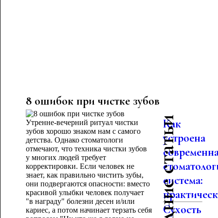
8 ошибок при чистке зубов
Последние статьи
Как
Утренне-вечерний ритуал чистки
зубов хорошо знаком нам с самого
устроена
детства. Однако стоматологи
отмечают, что техника чистки зубов
современн
у многих людей требует
стоматолог
корректировки. Если человек не
знает, как правильно чистить зубы,
система:
они подвергаются опасности: вместо
практическо
красивой улыбки человек получает
"в награду" болезни десен и/или
Сухость
кариес, а потом начинает терзать себя