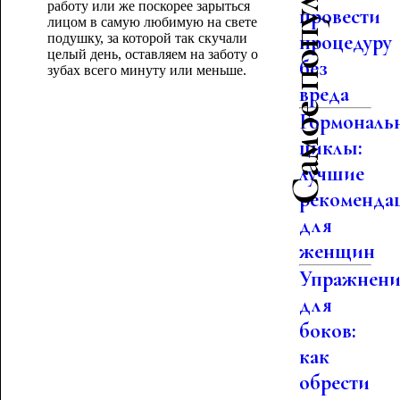
Самое популярное
работу или же поскорее зарыться
провести
лицом в самую любимую на свете
процедуру
подушку, за которой так скучали
целый день, оставляем на заботу о
без
зубах всего минуту или меньше.
вреда
Гормональ
циклы:
лучшие
рекоменда
для
женщин
Упражнени
для
боков:
как
обрести