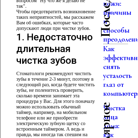
вопросом "Ну что же я делаю не
кожи:
так".
причины
Чтобы предотвратить возникновение
таких неприятностей, мы расскажем
и
Вам об ошибках, которые часто
допускают люди при чистке зубов.
способы
1. Недостаточно
преодолен
длительная
Как
эффективн
чистка зубов
снять
Стоматологи рекомендуют чистить
усталость
зубы в течение 2-3 минут, поэтому в
глаз от
следующий раз, когда будете чистить
зубы, не поленитесь проверить,
компьютер
сколько времени занимает эта
процедура у Вас. Для этого поначалу
Чистка
можно использовать обычный
таймер, например, на мобильном
лица
телефоне или же приобрести
электрическую зубную щетку со
дома:
встроенным таймером. А ведь и
как
правда, мы иногда так спешим на