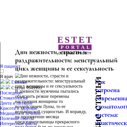
ESTET
PORTAL
Дни нежности, страсти и
ОСОЗНАЙ КРАСОТУ
раздражительности: менструальный
Я пациент
цикл женщины и ее сексуальность
Я врач
Последние статьи
Как
Главная
Статьи 9949999
устроена
В древности мужчины пытались
Последние
объяснить резкие перемены
современн
Стоматология
настроения женщины то
Диета и питание
стоматолог
воздействием Луны, то ее
Красота и здоровье
ведьминской сущностью. И вправду,
система:
Медицина и лечение
на протяжении месяца
Полезные советы
практическо
представительницы прекрасного
Интересные факты
пола могут быть то ангельски