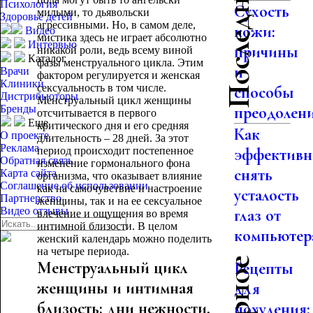
Психология
Сухость
милыми, то дьявольски
Здоровье детей
агрессивными. Но, в самом деле,
кожи:
Видео
мистика здесь не играет абсолютно
Интервью
причины
никакой роли, ведь всему виной
Каталог
фазы менструального цикла. Этим
и
Врачи
фактором регулируется и женская
Клиники
сексуальность в том числе.
способы
Дистрибьюторы
Менструальный цикл женщины
Бренды
преодолен
отсчитывается в первого
Еще
критического дня и его средняя
Как
О проекте
длительность – 28 дней. За этот
Реклама
период происходит постепенное
эффективн
Обратная связь
изменение гормонального фона
снять
Карта сайта
организма, что оказывает влияние
Соглашение об использовании
как на самочувствие и настроение
усталость
Партнерство
женщины, так и на ее сексуальное
Видео отзывы
глаз от
влечение и ощущения во время
интимной близости. В целом
компьютер
женский календарь можно поделить
на четыре периода.
Менструальный цикл
Рецепты
женщины и интимная
для
близость: дни нежности,
похудения: