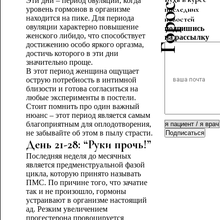
Эти дни – период овуляции, когда
последних
уровень гормонов в организме
находится на пике. Для периода
новостей
овуляции характерно повышение
подпишись
женского либидо, что способствует
на рассылку
достижению особо яркого оргазма,
достичь которого в эти дни
значительно проще.
В этот период женщина ощущает
острую потребность в интимной
близости и готова согласиться на
любые эксперименты в постели.
Стоит помнить про один важный
нюанс – этот период является самым
благоприятным для оплодотворения,
не забывайте об этом в пылу страсти.
Подписаться
День 21-28: “Руки прочь!”
Последняя неделя до месячных
является предменструальной фазой
цикла, которую принято называть
ПМС. По причине того, что зачатие
так и не произошло, гормоны
устраивают в организме настоящий
ад. Резким увеличением
прогестерона провоцируется