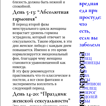
близость должна быть нежной и
вредная
спокойной.
еда при
День 5-13: “Абсолютная
простуде:
гармония”
что
В период второй фазы
менструального цикла женщины
есть,
возрастает уровень гормона
если вы
эстрадиола, который отвечает за
сексуальность. Таким образом, в эти
заболели
дни женское либидо с каждым днем
повышается. Именно в это время
Гороскоп красоты
нормализируется эмоциональный
ОВЕН
фон, благодаря чему женщина
ТЕЛЕЦ
становится уравновешенной как
БЛИЗНЕЦЫ
никогда.
РАК
В эту фазу рекомендуется
ЛЕВ
практиковать что-то классическое в
ДЕВА
постели, а все свои фантазии и
ВЕСЫ
эксперименты воплотить в
СКОРПИОН
следующий период.
СТРЕЛЕЦ
День 14-20: “Праздник
КОЗЕРОГ
ВОДОЛЕЙ
женской сексуальности”
РЫБЫ
Будь в курсе