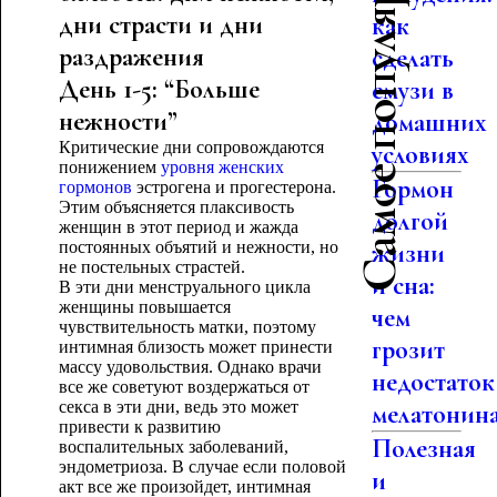
Самое популярное
дни страсти и дни
как
раздражения
сделать
День 1-5: “Больше
смузи в
нежности”
домашних
Критические дни сопровождаются
условиях
понижением
уровня женских
Гормон
гормонов
эстрогена и прогестерона.
Этим объясняется плаксивость
долгой
женщин в этот период и жажда
постоянных объятий и нежности, но
жизни
не постельных страстей.
и сна:
В эти дни менструального цикла
женщины повышается
чем
чувствительность матки, поэтому
грозит
интимная близость может принести
массу удовольствия. Однако врачи
недостаток
все же советуют воздержаться от
секса в эти дни, ведь это может
мелатонин
привести к развитию
Полезная
воспалительных заболеваний,
эндометриоза. В случае если половой
и
акт все же произойдет, интимная