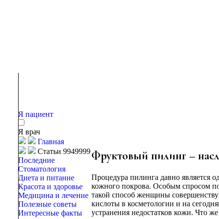
Я пациент
Я врач
Главная
Статьи 9949999
Фруктовый пилинг – нас
Последние
Стоматология
Процедура пилинга давно является о
Диета и питание
кожного покрова. Особым спросом по
Красота и здоровье
такой способ женщины совершенству
Медицина и лечение
кислоты в косметологии и на сегодн
Полезные советы
устранения недостатков кожи. Что же
Интересные факты