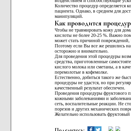
воздействием и способствующие уск
Количество процедур определяется к
пациента. Однако, в среднем для дос
манипуляций.
Как проводится процедур
Чтобы не травмировать кожу для дом
кислоты не более 20-25 %. Важно пом
может стать причиной повреждений, н
Поэтому если Вы все же решились на
осторожно и внимательно.
Для проведения этой процедуры возм
средства, приготовленные самостояте
кислого молока или сметаны, а в кач
перемолотые в кофемолке.
Естественно, добиться такого же быс
процедуры не удастся, но при регул
качественный результат обеспечен.
Проведения процедуры фруктового п
кожными заболеваниями и заболевани
сеть, воспалительные реакции. Не с
порезов и других механических повре
Желательно использовать фруктовый п
Поделитесь: