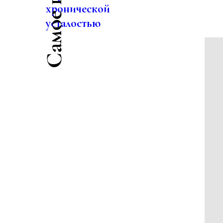
хронической
усталостью