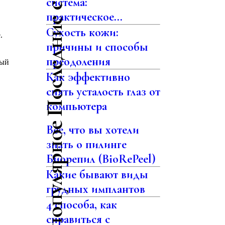
Последние статьи
система:
практическое...
Сухость кожи:
.
причины и способы
преодоления
ный
Как эффективно
снять усталость глаз от
компьютера
Самое популярное
Все, что вы хотели
знать о пилинге
Биорепил (BioRePeel)
Какие бывают виды
грудных имплантов
4 способа, как
справиться с