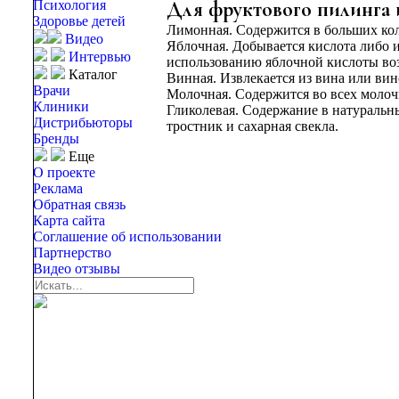
Для фруктового пилинга 
Психология
Здоровье детей
Лимонная. Содержится в больших кол
Видео
Яблочная. Добывается кислота либо и
Интервью
использованию яблочной кислоты возм
Каталог
Винная. Извлекается из вина или вин
Врачи
Молочная. Содержится во всех молоч
Клиники
Гликолевая. Содержание в натуральн
Дистрибьюторы
тростник и сахарная свекла.
Бренды
Еще
О проекте
Реклама
Обратная связь
Карта сайта
Соглашение об использовании
Партнерство
Видео отзывы