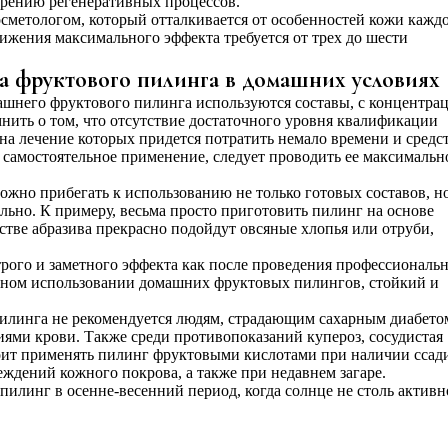
орению регенеративных процессов.
осметологом, который отталкивается от особенностей кожи кажд
тижения максимального эффекта требуется от трех до шести
а фруктового пилинга в домашних условиях
ашнего фруктового пилинга используются составы, с концентра
нить о том, что отсутствие достаточного уровня квалификации
а лечение которых придется потратить немало времени и средст
 самостоятельное применение, следует проводить ее максимальн
ожно прибегать к использованию не только готовых составов, н
льно. К примеру, весьма просто приготовить пилинг на основе
естве абразива прекрасно подойдут овсяные хлопья или отруби,
трого и заметного эффекта как после проведения профессиональ
ярном использовании домашних фруктовых пилингов, стойкий и
илинга не рекомендуется людям, страдающим сахарным диабето
ями крови. Также среди противопоказаний купероз, сосудистая
тоит применять пилинг фруктовыми кислотами при наличии ссад
ждений кожного покрова, а также при недавнем загаре.
илинг в осенне-весенний период, когда солнце не столь активн