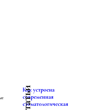
Как устроена
современная
ые
стоматологическая