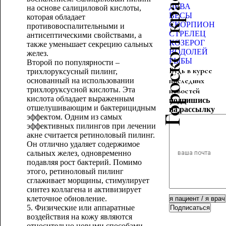
Гороскоп красоты
ДЕВА
на основе салициловой кислоты,
ВЕСЫ
которая обладает
СКОРПИОН
противовоспалительными и
СТРЕЛЕЦ
антисептическими свойствами, а
КОЗЕРОГ
также уменьшает секрецию сальных
ВОДОЛЕЙ
желез.
РЫБЫ
Второй по популярности –
Будь в курсе
трихлоруксусный пилинг,
последних
основанный на использовании
трихлоруксусной кислоты. Эта
новостей
кислота обладает выраженным
подпишись
отшелушивающим и бактерицидным
на рассылку
эффектом. Одним из самых
эффективных пилингов при лечении
акне считается ретиноловый пилинг.
Он отлично удаляет содержимое
сальных желез, одновременно
подавляя рост бактерий. Помимо
этого, ретиноловый пилинг
сглаживает морщины, стимулирует
синтез коллагена и активизирует
клеточное обновление.
5. Физические или аппаратные
Подписаться
воздействия на кожу являются
относительно новыми способами