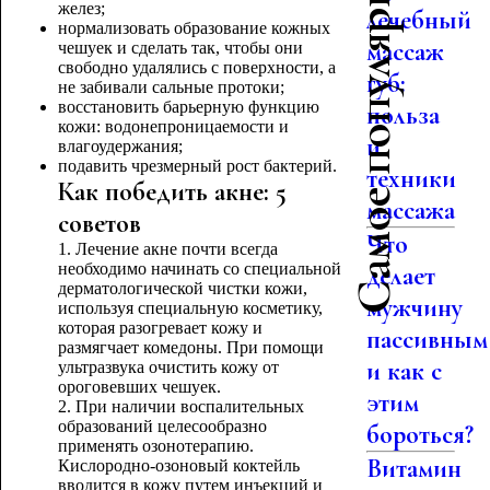
Самое популярное
желез;
лечебный
нормализовать образование кожных
массаж
чешуек и сделать так, чтобы они
свободно удалялись с поверхности, а
губ:
не забивали сальные протоки;
восстановить барьерную функцию
польза
кожи: водонепроницаемости и
и
влагоудержания;
подавить чрезмерный рост бактерий.
техники
Как победить акне: 5
массажа
советов
Что
1. Лечение акне почти всегда
необходимо начинать со специальной
делает
дерматологической чистки кожи,
мужчину
используя специальную косметику,
которая разогревает кожу и
пассивным
размягчает комедоны. При помощи
и как с
ультразвука очистить кожу от
ороговевших чешуек.
этим
2. При наличии воспалительных
образований целесообразно
бороться?
применять озонотерапию.
Витамин
Кислородно-озоновый коктейль
вводится в кожу путем инъекций и