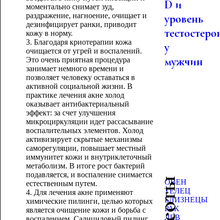
D и
моментально снимает зуд,
раздражение, нагноение, очищает и
уровень
дезинфицирует ранки, приводит
тестостеро
кожу в норму.
3. Благодаря криотерапии кожа
у
очищается от угрей и воспалений.
мужчин
Это очень приятная процедура
занимает немного времени и
позволяет человеку оставаться в
активной социальной жизни. В
практике лечения акне холод
оказывает антибактериальный
эффект: за счет улучшения
микроциркуляции идет рассасывание
воспалительных элементов. Холод
активизирует скрытые механизмы
саморегуляции, повышает местный
иммунитет кожи и внутриклеточный
метаболизм. В итоге рост бактерий
подавляется, и воспаление снимается
ОВЕН
естественным путем.
ТЕЛЕЦ
4. Для лечения акне применяют
БЛИЗНЕЦЫ
химические пилинги, целью которых
РАК
является очищение кожи и борьба с
ЛЕВ
воспалением. Салициловый пилинг