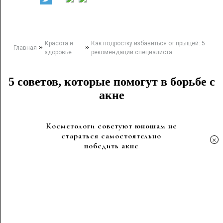
Красота и
Как подростку избавиться от прыщей: 5
»
»
Главная
здоровье
рекомендаций специалиста
5 советов, которые помогут в борьбе с
акне
Косметологи советуют юношам не
стараться самостоятельно
×
победить акне