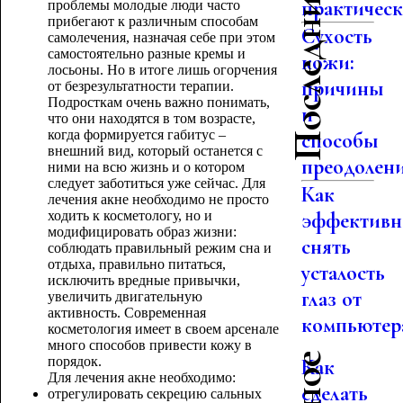
Последние статьи
практическо
проблемы молодые люди часто
прибегают к различным способам
Сухость
самолечения, назначая себе при этом
самостоятельно разные кремы и
кожи:
лосьоны. Но в итоге лишь огорчения
причины
от безрезультатности терапии.
Подросткам очень важно понимать,
и
что они находятся в том возрасте,
когда формируется габитус –
способы
внешний вид, который останется с
преодолен
ними на всю жизнь и о котором
следует заботиться уже сейчас. Для
Как
лечения акне необходимо не просто
ходить к косметологу, но и
эффективн
модифицировать образ жизни:
снять
соблюдать правильный режим сна и
отдыха, правильно питаться,
усталость
исключить вредные привычки,
глаз от
увеличить двигательную
активность. Современная
компьютер
косметология имеет в своем арсенале
много способов привести кожу в
порядок.
Как
Для лечения акне необходимо:
сделать
отрегулировать секрецию сальных