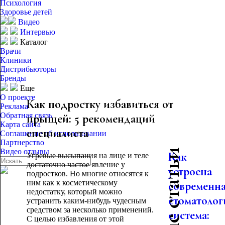
Психология
Здоровье детей
Видео
Интервью
Каталог
Врачи
Клиники
Дистрибьюторы
Бренды
Еще
О проекте
Как подростку избавиться от
Реклама
Обратная связь
прыщей: 5 рекомендаций
Карта сайта
специалиста
Соглашение об использовании
Партнерство
Видео отзывы
Как
Угревые высыпания на лице и теле
достаточно частое явление у
устроена
подростков. Но многие относятся к
ним как к косметическому
современн
недостатку, который можно
стоматолог
устранить каким-нибудь чудесным
средством за несколько применений.
система:
С целью избавления от этой