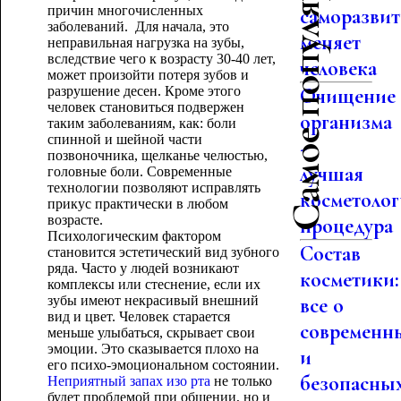
Самое популярное
причин многочисленных
саморазвит
заболеваний. Для начала, это
меняет
неправильная нагрузка на зубы,
вследствие чего к возрасту 30-40 лет,
человека
может произойти потеря зубов и
разрушение десен. Кроме этого
Очищение
человек становиться подвержен
организма
таким заболеваниям, как: боли
спинной и шейной части
-
позвоночника, щелканье челюстью,
лучшая
головные боли. Современные
технологии позволяют исправлять
косметолог
прикус практически в любом
возрасте.
процедура
Психологическим фактором
Состав
становится эстетический вид зубного
ряда. Часто у людей возникают
косметики:
комплексы или стеснение, если их
зубы имеют некрасивый внешний
все о
вид и цвет. Человек старается
современн
меньше улыбаться, скрывает свои
эмоции. Это сказывается плохо на
и
его психо-эмоциональном состоянии.
безопасны
Неприятный запах изо рта
не только
будет проблемой при общении, но и