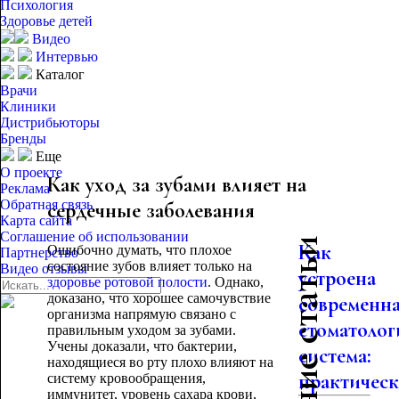
Психология
Здоровье детей
Видео
Интервью
Каталог
Врачи
Клиники
Дистрибьюторы
Бренды
Еще
О проекте
Как уход за зубами влияет на
Реклама
Обратная связь
сердечные заболевания
Карта сайта
Соглашение об использовании
Последние статьи
Как
Ошибочно думать, что плохое
Партнерство
состояние зубов влияет только на
Видео отзывы
устроена
здоровье ротовой полости
. Однако,
доказано, что хорошее самочувствие
современн
организма напрямую связано с
стоматолог
правильным уходом за зубами.
Учены доказали, что бактерии,
система:
находящиеся во рту плохо влияют на
практическо
систему кровообращения,
иммунитет, уровень сахара крови,