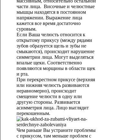
массивным, относительно остальной
части лица. Височные и челюстные
мышцы находятся в постоянном
напряжении. Выражение лица
кажется все время достаточно
суровым.
Если Ваша челюсть относится к
открытому прикусу (между рядами
зубов образуется щель и зубы не
смыкаются), происходит нарушение
симметрии лица. Могут выделяться
впалые щеки. Соответственно
появляются морщины в области щек
и рта.
При перекрестном прикусе (верхняя
или нижняя челюсть развиваются
неравномерно), происходит
смещение челюсти в одну или
другую стороны. Развивается
асимметрия лица. Лицо выглядит
перекошенным.
Чем раньше Вы устраните проблемы
с прикусом, там меньше проблем с