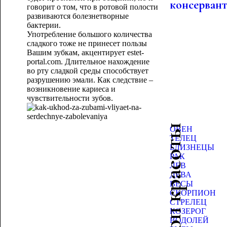
консервант
говорит о том, что в ротовой полости
развиваются болезнетворные
бактерии.
Употребление большого количества
сладкого тоже не принесет пользы
Вашим зубкам, акцентирует estet-
portal.com. Длительное нахождение
во рту сладкой среды способствует
разрушению эмали. Как следствие –
возникновение кариеса и
чувствительности зубов.
Гороскоп красоты
ОВЕН
ТЕЛЕЦ
БЛИЗНЕЦЫ
РАК
ЛЕВ
ДЕВА
ВЕСЫ
СКОРПИОН
СТРЕЛЕЦ
КОЗЕРОГ
ВОДОЛЕЙ