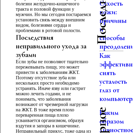
Сухость
болезни желудочно-кишечного
тракта и половой функции у
кожи:
мужчин. Но мы сегодня постараемся
причины
установить связь между внешним
видом, болезнями сердца и
и
проблемами в ротовой полости.
Последствия
способы
неправильного ухода за
преодолен
зубами
Как
Если зубы не позволяют тщательно
эффективн
пережевывать пищу, это может
снять
привести к заболеваниям ЖКТ.
Поэтому отсутствие зуба или
усталость
нескольких просто необходимо
устранять. Иначе язву или гастрит
глаз от
можно лечить годами, и не
компьютер
понимать, что заболевания
возникают от чрезмерной нагрузки
на ЖКТ. В тоже время плохо
Каким
переваренная пища плохо
образом
усваивается организмом, образуя
вздутия и запоры в кишечнике.
личностно
Неправильный прикус, тоже одна из