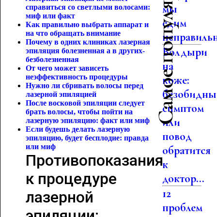
Самое популярное
мы
справиться со светлыми волосами:
миф или факт
едим
Как правильно выбрать аппарат и
на что обращать внимание
неправиль
Почему в одних клиниках лазерная
Волдыри
эпиляция болезненная а в других-
безболезненная
на
От чего может зависеть
неэффективность процедуры
коже:
Нужно ли сбривать волосы перед
безобидны
лазерной эпиляцией
После восковой эпиляции следует
симптом
брать волосы, чтобы пойти на
или
лазерную эпиляцию: факт или миф
Если будешь делать лазерную
повод
эпиляцию, будет бесплодие:
правда
или миф
обратится
Противопоказания
к
к процедуре
доктор...
12
лазерной
проблем
эпиляции: