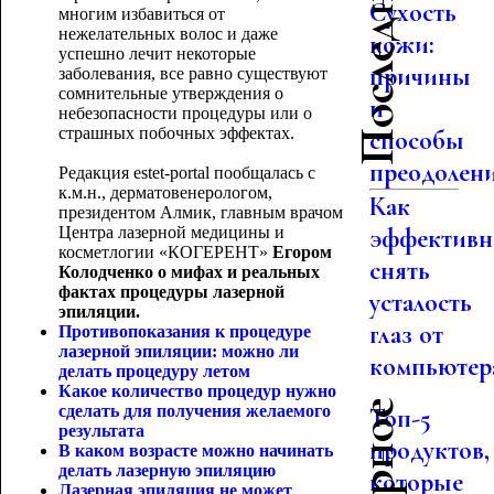
Сухость
многим избавиться от
нежелательных волос и даже
кожи:
успешно лечит некоторые
причины
заболевания, все равно существуют
сомнительные утверждения о
и
небезопасности процедуры или о
страшных побочных эффектах.
способы
преодолен
Редакция estet-portal пообщалась с
к.м.н., дерматовенерологом,
Как
президентом Алмик, главным врачом
Центра лазерной медицины и
эффективн
косметлогии «КОГЕРЕНТ»
Егором
снять
Колодченко о мифах и реальных
фактах процедуры лазерной
усталость
эпиляции.
глаз от
Противопоказания к процедуре
лазерной эпиляции: можно ли
компьютер
делать процедуру летом
Какое количество процедур нужно
сделать для получения желаемого
Топ-5
результата
продуктов,
В каком возрасте можно начинать
делать лазерную эпиляцию
которые
Лазерная эпиляция не может