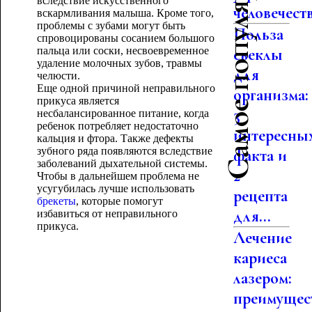
Самое популярное
вследствие искусственного
человечест
вскармливания малыша. Кроме того,
проблемы с зубами могут быть
Польза
спровоцированы сосанием большого
пальца или соски, несвоевременное
свеклы
удаление молочных зубов, травмы
для
челюсти.
Еще одной причиной неправильного
организма:
прикуса является
3
несбалансированное питание, когда
ребенок потребляет недостаточно
интересны
кальция и фтора. Также дефекты
зубного ряда появляются вследствие
факта и
заболеваний дыхательной системы.
2
Чтобы в дальнейшем проблема не
усугубилась лучше использовать
рецепта
брекеты
, которые помогут
для...
избавиться от неправильного
прикуса.
Лечение
кариеса
лазером:
преимущес