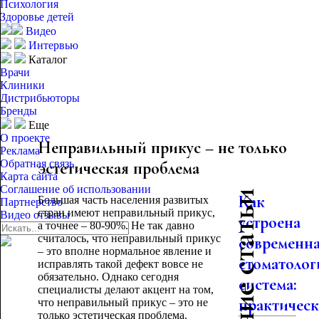
Психология
Здоровье детей
Видео
Интервью
Каталог
Врачи
Клиники
Дистрибьюторы
Бренды
Еще
О проекте
Неправильный прикус – не только
Реклама
Обратная связь
эстетическая проблема
Карта сайта
Соглашение об использовании
Последние статьи
Как
Большая часть населения развитых
Партнерство
стран имеют неправильный прикус,
Видео отзывы
устроена
а точнее – 80-90%. Не так давно
считалось, что неправильный прикус
современн
– это вполне нормальное явление и
стоматолог
исправлять такой дефект вовсе не
обязательно. Однако сегодня
система:
специалисты делают акцент на том,
практическо
что неправильный прикус – это не
только эстетическая проблема.