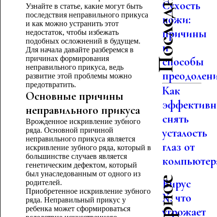
Сухость
Узнайте в статье, какие могут быть
последствия неправильного прикуса
кожи:
и как можно устранить этот
причины
недостаток, чтобы избежать
подобных осложнений в будущем.
и
Для начала давайте разберемся в
причинах формирования
способы
неправильного прикуса, ведь
преодолен
развитие этой проблемы можно
предотвратить.
Как
Основные причины
эффективн
неправильного прикуса
снять
Врожденное искривление зубного
ряда. Основной причиной
усталость
неправильного прикуса является
глаз от
искривление зубного ряда, который в
большинстве случаев является
компьютер
генетическим дефектом, который
был унаследованным от одного из
Вирус
родителей.
Приобретенное искривление зубного
Х: что
ряда. Неправильный прикус у
ребенка может сформироваться
угрожает