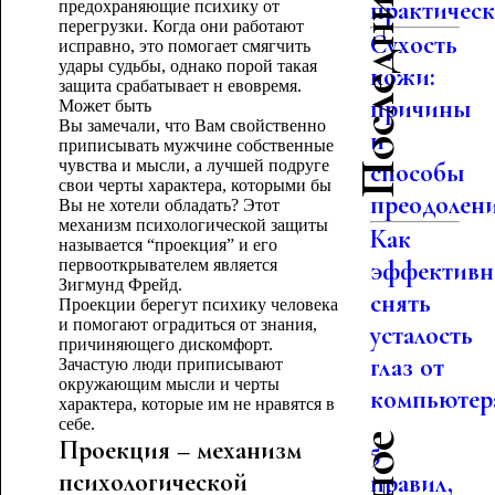
Последние статьи
практическо
предохраняющие психику от
перегрузки. Когда они работают
Сухость
исправно, это помогает смягчить
удары судьбы, однако порой такая
кожи:
защита срабатывает н евовремя.
причины
Может быть
Вы замечали, что Вам свойственно
и
приписывать мужчине собственные
чувства и мысли, а лучшей подруге
способы
свои черты характера, которыми бы
преодолен
Вы не хотели обладать? Этот
механизм психологической защиты
Как
называется “проекция” и его
первооткрывателем является
эффективн
Зигмунд Фрейд.
снять
Проекции берегут психику человека
и помогают оградиться от знания,
усталость
причиняющего дискомфорт.
глаз от
Зачастую люди приписывают
окружающим мысли и черты
компьютер
характера, которые им не нравятся в
себе.
Проекция – механизм
5
психологической
правил,