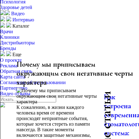
Психология
Здоровье детей
Видео
Интервью
Каталог
Врачи
Клиники
Дистрибьюторы
Бренды
Еще
О проекте
Почему мы приписываем
Реклама
Обратная связь
окружающим свои негативные черты
Карта сайта
характера
Соглашение об использовании
Партнерство
Видео отзывы
Как
устроена
К сожалению, в жизни каждого
человека время от времени
современн
происходят неприятные события,
стоматолог
которые хочется стереть из памяти
навсегда. В такие моменты
система:
включаются защитные механизмы,