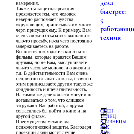
дела
намерения.
Также эта защитная реакция
быстрее:
проявляется тем, что человек
5
неверно распознает чувства
окружающих, приписывая им много
работающ
черт, присущих ему. К примеру, Вам
очень сложно отказаться выполнить
техник
чью-то просьбу, из-за чего постоянно
задерживаетесь на работе.
Вы постоянно ходите в кино на те
фильмы, которые нравятся Вашим
друзьям, но не Вам, выслушиваете
чьи-то часовые монологи о жизни и
т.д. В действительности Вам очень
неприятно слышать отказы, в связи с
этим приписываете другим такую же
обидчивость и впечатлительность.
На самом же деле коллеги могут и не
догадываться о том, что слишком
загружают Вас работой, а друзья
согласились бы пойти в кино и на
ОВЕН
другой фильм.
ТЕЛЕЦ
Преимущества механизма
БЛИЗНЕЦЫ
психологической защиты. Благодаря
РАК
проекции люди могут лучше
ЛЕВ