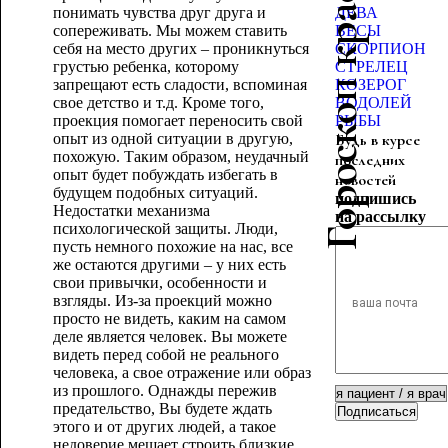
Гороскоп красоты
понимать чувства друг друга и
ДЕВА
сопереживать. Мы можем ставить
ВЕСЫ
себя на место других – проникнуться
СКОРПИОН
грустью ребенка, которому
СТРЕЛЕЦ
запрещают есть сладости, вспоминая
КОЗЕРОГ
свое детство и т.д. Кроме того,
ВОДОЛЕЙ
проекция помогает переносить свой
РЫБЫ
опыт из одной ситуации в другую,
Будь в курсе
похожую. Таким образом, неудачный
последних
опыт будет побуждать избегать в
новостей
будущем подобных ситуаций.
подпишись
Недостатки механизма
на рассылку
психологической защиты. Люди,
пусть немного похожие на нас, все
же остаются другими – у них есть
свои привычки, особенности и
взгляды. Из-за проекций можно
просто не видеть, каким на самом
деле является человек. Вы можете
видеть перед собой не реального
человека, а свое отражение или образ
из прошлого. Однажды пережив
предательство, Вы будете ждать
Подписаться
этого и от других людей, а такое
недоверие мешает строить близкие