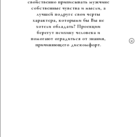
свойственно приписывать мужчине
собственные чувства и мысли, а
лучшей подруге свои черты
характера, которыми бы Вы не
хотели обладать? Проекции
берегут психику человека и
помогают оградиться от знания,
×
причиняющего дискомфорт.