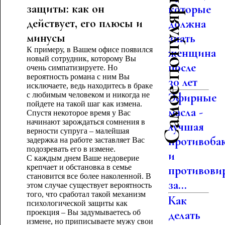
Самое популярное
защиты: как он
которые
действует, его плюсы и
должна
минусы
знать
К примеру, в Вашем офисе появился
женщина
новый сотрудник, которому Вы
после
очень симпатизируете. Но
вероятность романа с ним Вы
30 лет
исключаете, ведь находитесь в браке
с любимым человеком и никогда не
Эфирные
пойдете на такой шаг как измена.
масла -
Спустя некоторое время у Вас
начинают зарождаться сомнения в
лучшая
верности супруга – малейшая
противоба
задержка на работе заставляет Вас
подозревать его в измене.
и
С каждым днем Ваше недоверие
крепчает и обстановка в семье
противови
становится все более наколенной. В
за...
этом случае существует вероятность
того, что сработал такой механизм
Как
психологической защиты как
проекция – Вы задумываетесь об
делать
измене, но приписываете мужу свои