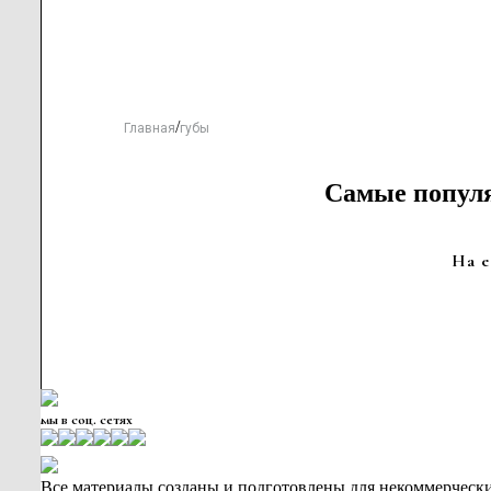
/
Главная
губы
Самые популя
На e
мы в соц. сетях
Все материалы созданы и подготовлены для некоммерчески