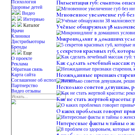
Психология
Пигментация губ: симптом опас
Здоровье детей
Видео
Мгновенное увеличение губ без
Интервью
Каталог
Учёные обнаружили 38 малоизве
Врачи
Клиники
Микронидлинг в домашних услов
Дистрибьюторы
Бренды
5 секретов красивых губ, котор
Еще
О проекте
Как сделать лечебный массаж гу
Реклама
Обратная связь
Неожиданные признаки старения
Карта сайта
Соглашение об использовании
Партнерство
Несколько советов девушкам, 
Видео отзывы
Как не стать жертвой красоты: 
О каких проблемах говорит при
Интересные факты и тайны о же