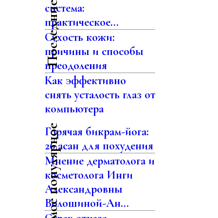
Последние статьи
система:
практическое...
Сухость кожи:
причины и способы
преодоления
Как эффективно
снять усталость глаз от
компьютера
Самое популярное
Горячая бикрам-йога:
26 асан для похудения
Мнение дерматолога и
косметолога Инги
Александровны
Волошиной-Ан...