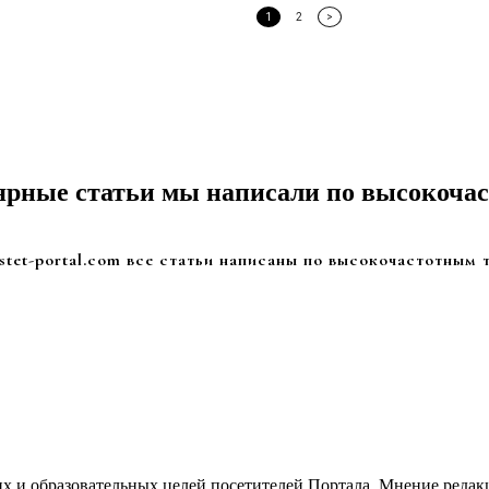
1
2
>
рные статьи мы написали по высокоча
stet-portal.com все статьи написаны по высокочастотным 
х и образовательных целей посетителей Портала. Мнение редакц