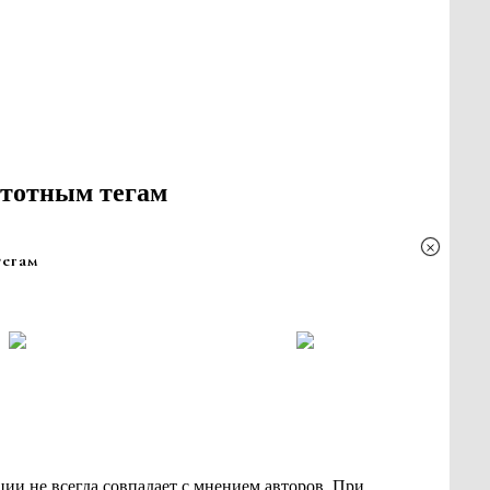
стотным тегам
×
тегам
ии не всегда совпадает с мнением авторов. При