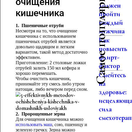
Самое популярное
очищения
должен
кишечника
пройти
каждый
1. Пшеничные отруби
мужчина
Несмотря на то, что очищение
кишечника с использованием
Как
пшеничных отрубей является
довольно щадящим и легким
повысить
вариантом, такой метод достаточно
флирт-
эффективен.
Приготовление: 2 столовые ложки
фактор
отрубей залить 150 мл кефира и
хорошо перемешать.
Смейтесь
Чтобы очистить кишечник,
на
принимайте эту смесь либо утром
натощак, лмбо вечером перед сном.
здоровье:
исцеляющ
сила
2. Пророщенные зерна
смехотера
Для очищения кишечника можно
использовать маш
, сою, пшеницу и
зеленую гречку. Зерна можно