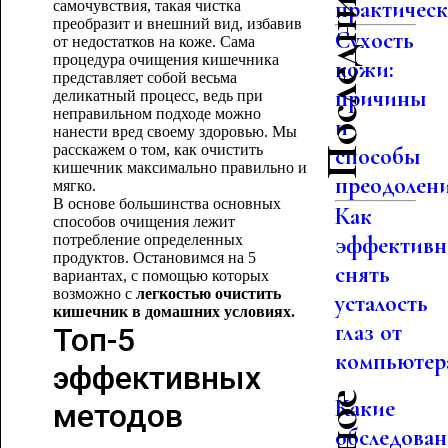
Последние статьи
практическо
самочувствия, такая чистка
преобразит и внешний вид, избавив
Сухость
от недостатков на коже. Сама
процедура очищения кишечника
кожи:
представляет собой весьма
причины
деликатный процесс, ведь при
неправильном подходе можно
и
нанести вред своему здоровью. Мы
расскажем о том, как очистить
способы
кишечник максимально правильно и
преодолен
мягко.
В основе большинства основных
Как
способов очищения лежит
потребление определенных
эффективн
продуктов. Остановимся на 5
снять
вариантах, с помощью которых
возможно с
легкостью очистить
усталость
кишечник в домашних условиях.
глаз от
Топ-5
компьютер
эффективных
Какие
методов
обследова