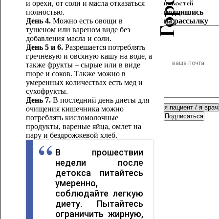
новостей
и орехи, от соли и масла отказаться
полностью.
подпишись
День 4.
Можно есть овощи в
на рассылку
тушеном или вареном виде без
добавления масла и соли.
День 5 и 6.
Разрешается потреблять
гречневую и овсяную кашу на воде, а
также фрукты – сырые или в виде
пюре и соков. Также можно в
умеренных количествах есть мед и
сухофрукты.
День 7.
В последний день диеты для
очищения кишечника можно
Подписаться
потреблять кисломолочные
продукты, вареные яйца, омлет на
пару и бездрожжевой хлеб.
В прошествии
недели после
детокса питайтесь
умеренно,
соблюдайте легкую
диету. Пытайтесь
ограничить жирную,