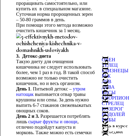
проращивать самостоятельно, или
купить их в специальном магазине.
Суточная норма пророщенных зерен
– 50-80 граммов в день.
При помощи этого метода возможно
очистить кишечник за 1 месяц.
3. Детокс-диета
Гороскоп красоты
ОВЕН
Такую диету для очищения
ТЕЛЕЦ
кишечника не следует использовать
БЛИЗНЕЦЫ
более, чем 1 раз в год. В такой способ
РАК
возможно не только очистить
ЛЕВ
кишечник, но и весь организм.
ДЕВА
День 1
. Питьевой детокс –
утром
ВЕСЫ
натощак
выпивается отвар травы
СКОРПИОН
крушины или сены. За день нужно
СТРЕЛЕЦ
выпить 6-7 стаканов свежевыжатых
КОЗЕРОГ
овощных соков.
ВОДОЛЕЙ
День 2 и 3.
Разрешается потреблять
РЫБЫ
лишь
сырые фрукты и овощи
,
Будь в курсе
отлично подойдут капуста и
последних
морковь. Также можно есть семечки