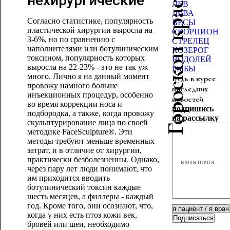
Гороскоп красоты
нехирургические
ЛЕВ
ДЕВА
Согласно статистике, популярность
ВЕСЫ
пластической хирургии выросла на
СКОРПИОН
3-6%, но по сравнению с
СТРЕЛЕЦ
наполнителями или ботулиническим
КОЗЕРОГ
токсином, популярность которых
ВОДОЛЕЙ
выросла на 22-23% - это не так уж
РЫБЫ
много. Лично я на данный момент
Будь в курсе
провожу намного больше
последних
инъекционных процедур, особенно
новостей
во время коррекции носа и
подпишись
подбородка, а также, когда провожу
на рассылку
скульптурирование лица по своей
методике FaceSculpture®. Эти
методы требуют меньше временных
затрат, и в отличие от хирургии,
практически безболезненны. Однако,
через пару лет люди понимают, что
им приходится вводить
ботулинический токсин каждые
шесть месяцев, а филлеры - каждый
год. Кроме того, они осознают, что,
когда у них есть птоз кожи век,
Подписаться
бровей или шеи, необходимо