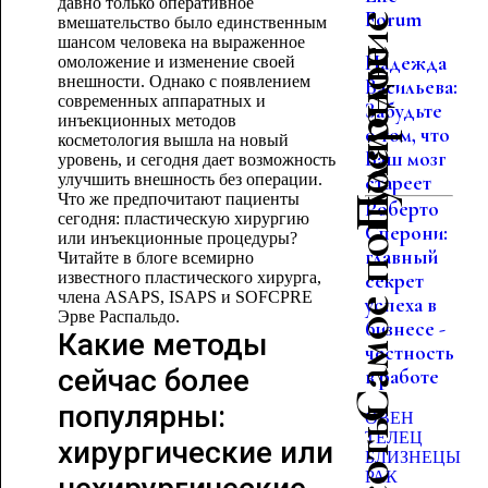
давно только оперативное
Forum
вмешательство было единственным
шансом человека на выраженное
Самое популярное
Надежда
омоложение и изменение своей
внешности. Однако с появлением
Васильева:
современных аппаратных и
Забудьте
инъекционных методов
о том, что
косметология вышла на новый
Ваш мозг
уровень, и сегодня дает возможность
улучшить внешность без операции.
стареет
Что же предпочитают пациенты
Роберто
сегодня: пластическую хирургию
Сперони:
или инъекционные процедуры?
главный
Читайте в блоге всемирно
известного пластического хирурга,
секрет
члена ASAPS, ISAPS и SOFCPRE
успеха в
Эрве Распальдо.
бизнесе -
Какие методы
честность
сейчас более
в работе
популярны:
ОВЕН
ТЕЛЕЦ
хирургические или
БЛИЗНЕЦЫ
РАК