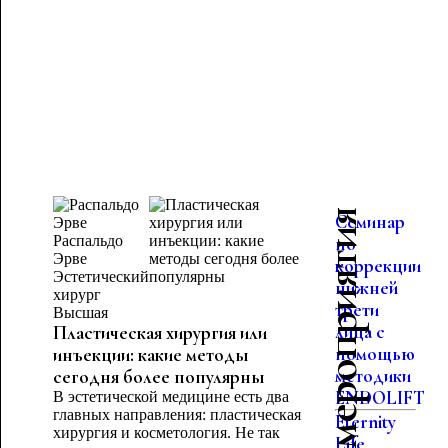
Последние мероприятия
Семинар
Распальдо
по
Эрве
коррекции
Эстетический
нижней
хирург
трети
Высшая
лица с
Пластическая хирургия или
помощью
инъекции: какие методы
методики
сегодня более популярны
ENDOLIFT
В эстетической медицине есть два
главных направления: пластическая
Eternity
хирургия и косметология. Не так
Life