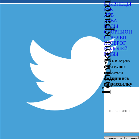
Гороскоп красоты
БЛИЗНЕЦЫ
РАК
ЛЕВ
ДЕВА
ВЕСЫ
СКОРПИОН
СТРЕЛЕЦ
КОЗЕРОГ
ВОДОЛЕЙ
РЫБЫ
Будь в курсе
последних
новостей
подпишись
на рассылку