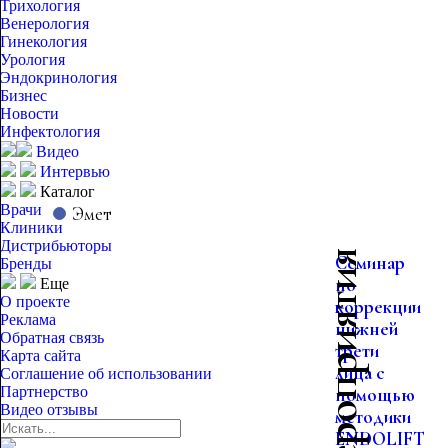
Трихология
Венерология
Гинекология
Урология
Эндокринология
Бизнес
Новости
Инфектология
Видео
Интервью
Каталог
Врачи
Эмет
Клиники
Дистрибьюторы
Семинар
Бренды
по
Еще
О проекте
коррекции
Реклама
нижней
Обратная связь
трети
Карта сайта
лица с
Соглашение об использовании
Партнерство
помощью
Видео отзывы
методики
ENDOLIFT