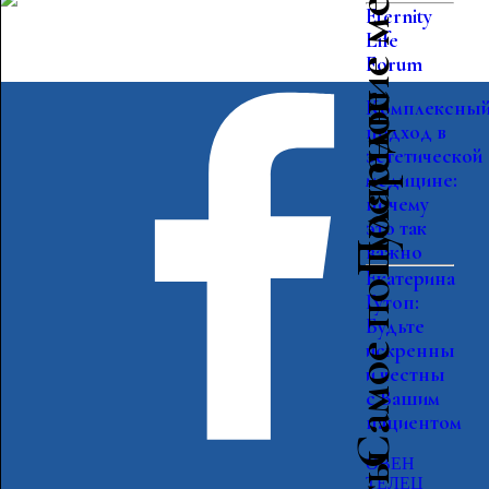
Последние мероприятия
Eternity
Life
Forum
Самое популярное
Комплексны
подход в
эстетической
медицине:
почему
это так
важно
Екатерина
Гутоп:
Будьте
искренны
и честны
с Вашим
пациентом
ОВЕН
ТЕЛЕЦ