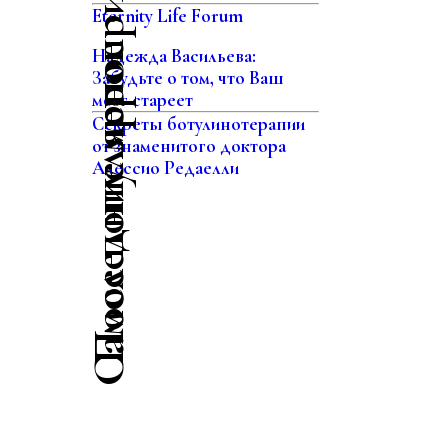
Последние мероприятия
Eternity Life Forum
Самое популярное
Надежда Васильева:
Забудьте о том, что Ваш
мозг стареет
Секреты ботулинотерапии
от знаменитого доктора
Алессио Редаелли