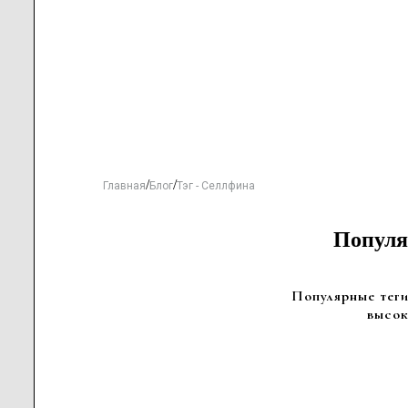
/
/
Главная
Блог
Тэг - Селлфина
Популяр
Популярные теги 
высок