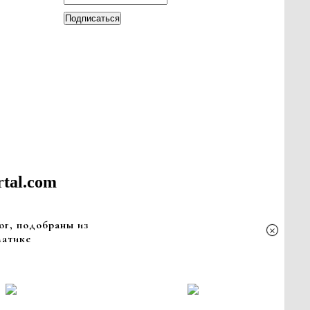
Подписаться
rtal.com
ог, подобраны из
×
матике