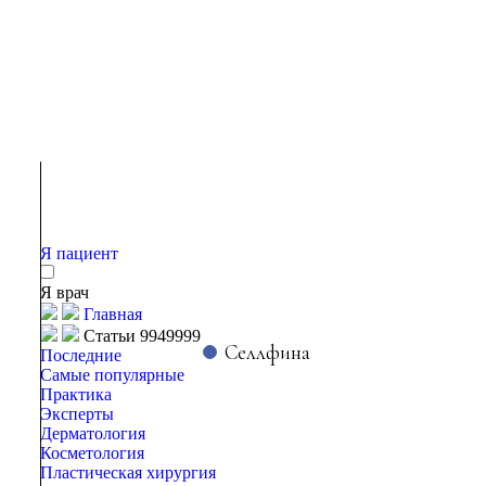
Я пациент
Я врач
Главная
Статьи 9949999
Селлфина
Последние
Самые популярные
Практика
Эксперты
Дерматология
Косметология
Пластическая хирургия