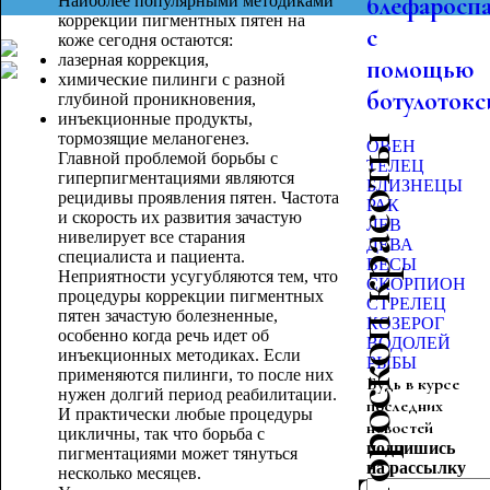
блефаросп
Наиболее популярными методиками
коррекции пигментных пятен на
с
коже сегодня остаются:
лазерная коррекция,
помощью
химические пилинги с разной
ботулотокс
глубиной проникновения,
инъекционные продукты,
тормозящие меланогенез.
Гороскоп красоты
ОВЕН
Главной проблемой борьбы с
ТЕЛЕЦ
гиперпигментациями являются
БЛИЗНЕЦЫ
рецидивы проявления пятен. Частота
РАК
и скорость их развития зачастую
ЛЕВ
нивелирует все старания
ДЕВА
специалиста и пациента.
ВЕСЫ
Неприятности усугубляются тем, что
СКОРПИОН
процедуры коррекции пигментных
СТРЕЛЕЦ
пятен зачастую болезненные,
КОЗЕРОГ
особенно когда речь идет об
ВОДОЛЕЙ
инъекционных методиках. Если
РЫБЫ
применяются пилинги, то после них
Будь в курсе
нужен долгий период реабилитации.
последних
И практически любые процедуры
новостей
цикличны, так что борьба с
подпишись
пигментациями может тянуться
на рассылку
несколько месяцев.