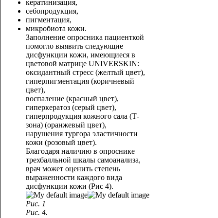
кератинизация,
себопродукция,
пигментация,
микробиота кожи.
Заполнение опросника пациенткой
помогло выявить следующие
дисфункции кожи, имеющиеся в
цветовой матрице UNIVERSKIN:
оксидантный стресс (желтый цвет),
гиперпигментация (коричневый
цвет),
воспаление (красный цвет),
гиперкератоз (серый цвет),
гиперпродукция кожного сала (Т-
зона) (оранжевый цвет),
нарушения тургора эластичности
кожи (розовый цвет).
Благодаря наличию в опроснике
трехбалльной шкалы самоанализа,
врач может оценить степень
выраженности каждого вида
дисфункции кожи (Рис 4).
Рис. 1
Рис. 4.