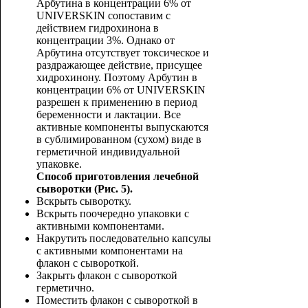
Арбутина в концентрации 6% от
UNIVERSKIN сопоставим с
действием гидрохинона в
концентрации 3%. Однако от
Арбутина отсутствует токсическое и
раздражающее действие, присущее
хидрохинону. Поэтому Арбутин в
концентрации 6% от UNIVERSKIN
разрешен к применению в период
беременности и лактации. Все
активные компоненты выпускаются
в сублимированном (сухом) виде в
герметичной индивидуальной
упаковке.
Способ приготовления лечебной
сыворотки (Рис. 5).
Вскрыть сыворотку.
Вскрыть поочередно упаковки с
активными компонентами.
Накрутить последовательно капсулы
с активными компонентами на
флакон с сывороткой.
Закрыть флакон с сывороткой
герметично.
Поместить флакон с сывороткой в