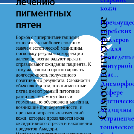
лечению
кожи
пигментных
Самое популярное
Преимущес
пятен
корейских
Борьба с гиперпигментациями
филлеров
относится к наиболее сложным
ГК для
задачам эстетической медицины,
поскольку результаты коррекции
проведени
далеко не всегда радуют врача и
контурной
оправдывают ожидания пациента. К
тому же, сложно прогнозировать
плас...
долгосрочность полученного
позитивного результата. Сложности
Дисморфо
объясняются тем, что пигментные
в сфере
пятна имеют разный патогенез
развития. Это могут быть и
эстетическ
гормонально обусловленные пятна,
возникшие при беременности, и
медицины
признаки возрастных изменений
Устранени
кожи, которые проявляются из-за
оксидативного стресса и накопления
тоническо
продуктов Амадори.