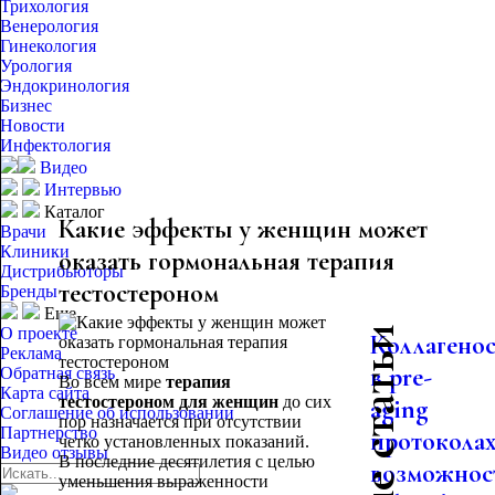
Трихология
Венерология
Гинекология
Урология
Эндокринология
Бизнес
Новости
Инфектология
Видео
Интервью
Каталог
Какие эффекты у женщин может
Врачи
Клиники
оказать гормональная терапия
Дистрибьюторы
тестостероном
Бренды
Еще
О проекте
Коллагено
Реклама
в pre-
Обратная связь
Во всем мире
терапия
Карта сайта
тестостероном для женщин
до сих
aging
Соглашение об использовании
пор назначается при отсутствии
Партнерство
протоколах
четко установленных показаний.
Видео отзывы
В последние десятилетия с целью
возможнос
уменьшения выраженности