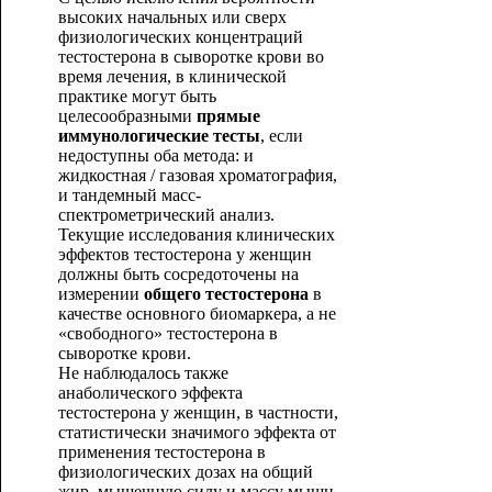
высоких начальных или сверх
физиологических концентраций
тестостерона в сыворотке крови во
время лечения, в клинической
практике могут быть
целесообразными
прямые
иммунологические тесты
, если
недоступны оба метода: и
жидкостная / газовая хроматография,
и тандемный масс-
спектрометрический анализ.
Текущие исследования клинических
эффектов тестостерона у женщин
должны быть сосредоточены на
измерении
общего тестостерона
в
качестве основного биомаркера, а не
«свободного» тестостерона в
сыворотке кров
и.
Не наблюдалось также
анаболического эффекта
тестостерона у женщин, в частности,
статистически значимого эффекта от
применения тестостерона в
физиологических дозах на общий
жир, мышечную силу и массу мышц.