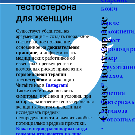
тестостерона
кожи
для женщин
Самое популярное
Какие
осложнени
Существует убедительная
аргументация − создать глобальное
может
согласованное положение,
спровоцир
основанное на
доказательном
принципе
, и информировать
лазер
медицинских работников об
известных преимущества и
Двухэтапн
возможных рисках применения
подход
гормональной терапии
тестостероном
для женщин.
в
Читайте нас в
Instagram
!
Также необходимо выявить
лечении
симптомы, признаки и условия, при
бактериаль
которых назначение тестостерона для
женщин является оправданным,
вагиноза
исследовать пределы
Фотоэпиля
неопределенности и выявить любые
потенциально вредные практики.
-
Кожа в период менопаузы: когда
гормоны отражаются на лице