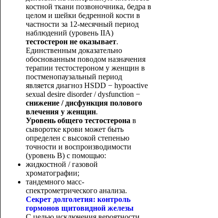
костной ткани позвоночника, бедра в
целом и шейки бедренной кости в
частности за 12-месячный период
наблюдений (уровень IIА)
тестостерон не оказывает
.
Единственным доказательно
обоснованным поводом назначения
терапии тестостероном у женщин в
постменопаузальный период
является диагноз HSDD − hypoactive
sexual desire disorder / dysfunction −
снижение / дисфункция полового
влечения у женщин
.
Уровень общего тестостерона
в
сыворотке крови может быть
определен с высокой степенью
точности и воспроизводимости
(уровень В) с помощью:
жидкостной / газовой
хроматографии;
тандемного масс-
спектрометрического анализа.
Секрет долголетия: контроль
гормонов щитовидной железы
С целью исключения вероятности