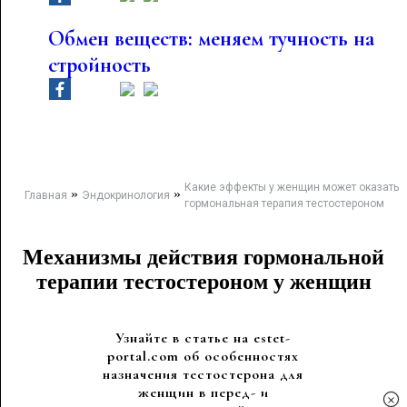
Обмен веществ: меняем тучность на
стройность
Какие эффекты у женщин может оказать
»
»
Главная
Эндокринология
гормональная терапия тестостероном
Механизмы действия гормональной
терапии тестостероном у женщин
Узнайте в статье на estet-
portal.com об особенностях
назначения тестостерона для
женщин в перед- и
×