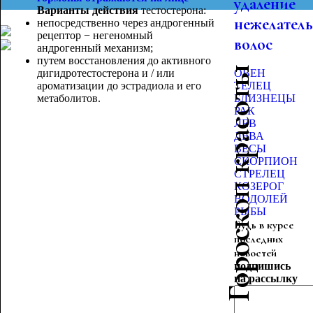
удаление
Варианты действия
тестостерона:
нежелател
непосредственно через андрогенный
рецептор − негеномный
волос
андрогенный механизм;
путем восстановления до активного
Гороскоп красоты
дигидротестостерона и / или
ОВЕН
ароматизации до эстрадиола и его
ТЕЛЕЦ
метаболито
в.
БЛИЗНЕЦЫ
РАК
ЛЕВ
ДЕВА
ВЕСЫ
СКОРПИОН
СТРЕЛЕЦ
КОЗЕРОГ
ВОДОЛЕЙ
РЫБЫ
Будь в курсе
последних
новостей
подпишись
на рассылку