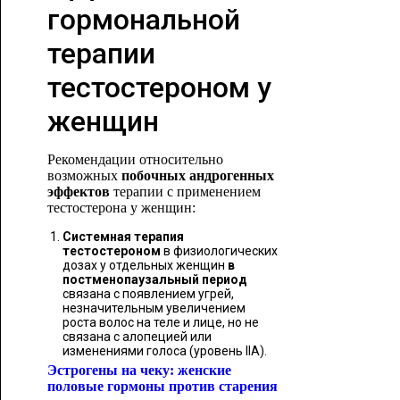
гормональной
терапии
тестостероном у
женщин
Рекомендации относительно
возможных
побочных андрогенных
эффектов
терапии с применением
тестостерона у женщин:
Системная терапия
тестостероном
в физиологических
дозах у отдельных женщин
в
постменопаузальный период
связана с появлением угрей,
незначительным увеличением
роста волос на теле и ​​лице, но не
связана с алопецией или
изменениями голоса (уровень IIА).
Эстрогены на чеку: женские
половые гормоны против старения