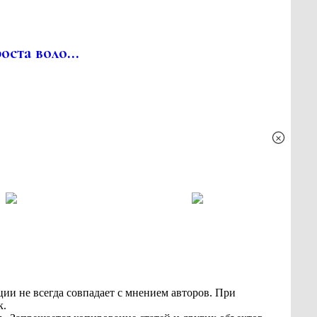
ста воло...
×
ии не всегда совпадает с мнением авторов. При
к.