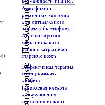
Последние статьи
возможности Ellansé...
Липофилинг
различных зон лица
для оптимального
азы
эффекта бьютифика...
Девочки против
мальчиков: кого
раньше затрагивает
старение кожи
а) и
Самое популярное
Эффективная терапия
гестационного
в
диабета
Гликолевая кислота
для улучшения
состояния кожи и