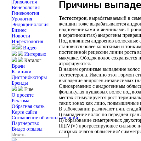
Причины выпаде
Трихология
Венерология
Гинекология
Тестостерон
, вырабатываемый в сем
Урология
женщин тоже вырабатываются андрог
Эндокринология
надпочечниками и яичниками. Пройдя
Бизнес
в кератиноцитах) андрогены превращ
Новости
Под влиянием андроенов волосяные 
Инфектология
становятся более короткими и тонки
Видео
постепенной рецессии линии роста в
Интервью
макушке. Ободок волос сохраняется н
Каталог
атрофируются.
Врачи
В нашем организме выпадение волос 
Клиники
тестостерона. Именно этот гормон ст
Дистрибьюторы
выпадение андроген-независимых (на
Бренды
Одновременно с андрогенным облысен
Еще
фолликулах пушковых волос под возд
О проекте
местах стимулируется рост терминаль
Реклама
таких зонах как лицо, подмышечные 
Обратная связь
В заболевании различают пять стадий
Карта сайта
I) выпадение волос по передней гран
Соглашение об использовании
II) образование симетричных двухсто
Партнерство
III)IV)V) прогрессирующее сильное п
Видео отзывы
слитных очагов облысения? симметри