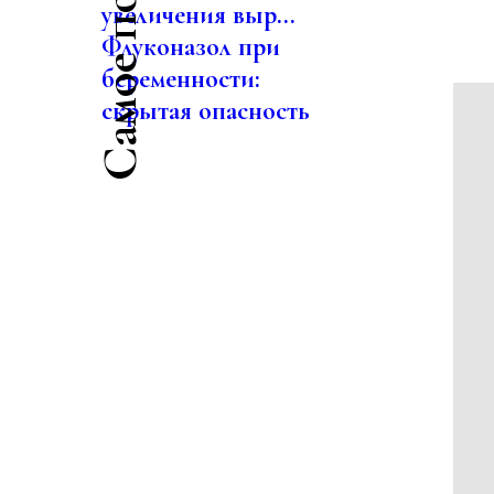
увеличения выр...
Флуконазол при
беременности:
скрытая опасность