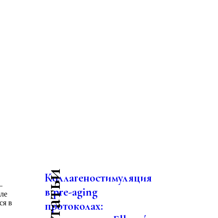
Коллагеностимуляция
–
в pre-aging
ле
ся в
протоколах: