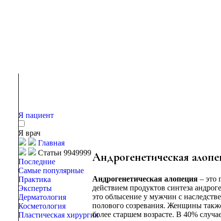
Я пациент
Я врач
Главная
Статьи 9949999
Андрогенетическая алопе
Последние
Самые популярные
Андрогенетическая алопеция
– это 
Практика
действием продуктов синтеза андрог
Эксперты
это облысение у мужчин с наследств
Дерматология
полового созревания. Женщины также
Косметология
более старшем возрасте. В 40% случае
Пластическая хирургия