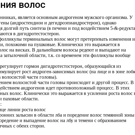
ния волос
енниках, является основным андрогеном мужского организма. У
ены (андростендион и дегидроэпиандростерон), однако
 долгий путь синтеза (в печени и под воздействием 5-&-редукт
аются в дигидротестостерон.
фолликулы терминальных волос могут претерпевать изменения и
ми, похожими на пушковые. Клинически это выражается в
олос на висках. В дальнейшем волосы редеют и выпадают на
а затылочной области, т.к. со временем эти фолликулы вообще
регулирует гормон дигидротестостерон, образующийся из
имулирует рост андроген-зависимых волос (на лице и в зоне лобк
 волосистой части головы).
ием волосистой части головы происходит и другой процесс. В
ействием андрогенов идет противоположный процесс. В этих
ных волос. Клинически это выражается в усилении роста волос 
и паховые области.
:
ице линии роста волос
ронних залысин в области лба и поредение волос темянной зоны
оредение и выпадение волос на лбу и темени с образованием
чных с обеих сторон.