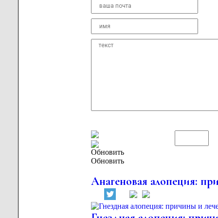
Обновить
Анагеновая алопеция: пр
Гнездная алопеция: прич