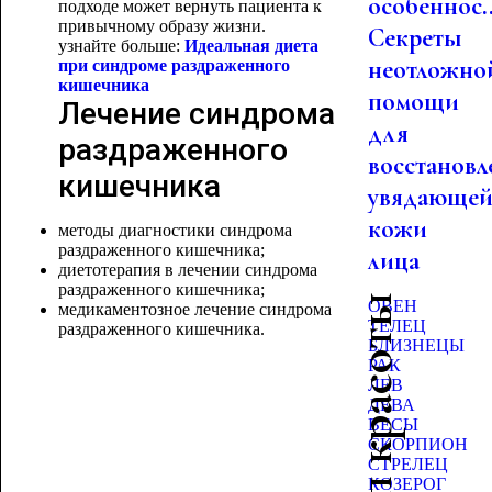
особеннос..
подходе может вернуть пациента к
привычному образу жизни.
Секреты
узнайте больше:
Идеальная диета
неотложно
при синдроме раздраженного
кишечника
помощи
Лечение синдрома
для
раздраженного
восстановл
кишечника
увядающе
кожи
методы диагностики синдрома
раздраженного кишечника;
лица
диетотерапия в лечении синдрома
раздраженного кишечника;
Гороскоп красоты
ОВЕН
медикаментозное лечение синдрома
ТЕЛЕЦ
раздраженного кишечника.
БЛИЗНЕЦЫ
РАК
ЛЕВ
ДЕВА
ВЕСЫ
СКОРПИОН
СТРЕЛЕЦ
КОЗЕРОГ