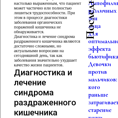
Липофили
настолько выраженным, что пациент
может частично или полностью
различных
лишиться трудоспособности. При
зон
этом в процессе диагностики
заболевания органических
лица
поражений кишечника не
обнаруживается.
для
Диагностика и лечение синдрома
оптимальн
раздраженного кишечника являются
достаточно сложными, но
эффекта
актуальными вопросами на
бьютифика.
сегодняшний день, так как
заболевания значительно ухудшает
Девочки
качество жизни пациентов.
Диагностика и
против
мальчиков:
лечение
кого
синдрома
раньше
раздраженного
затрагивае
старение
кишечника
кожи