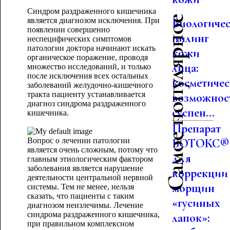
Синдром раздраженного кишечника
Самое популярное
является диагнозом исключения. При
Биологиче
появлении совершенно
пилинг
неспецифических симптомов
патологии доктора начинают искать
кожи
органическое поражение, проводя
лица:
множество исследований, и только
после исключения всех остальных
косметиче
заболеваний желудочно-кишечного
тракта пациенту устанавливается
возможнос
диагноз синдрома раздраженного
суспен...
кишечника.
Препарат
Вопрос о лечении патологии
БОТОКС®
является очень сложным, потому что
для
главным этиологическим фактором
заболевания является нарушение
коррекции
деятельности центральной нервной
морщин
системы. Тем не менее, нельзя
сказать, что пациенты с таким
«гусиных
диагнозом неизлечимы. Лечение
синдрома раздраженного кишечника,
лапок»:
при правильном комплексном