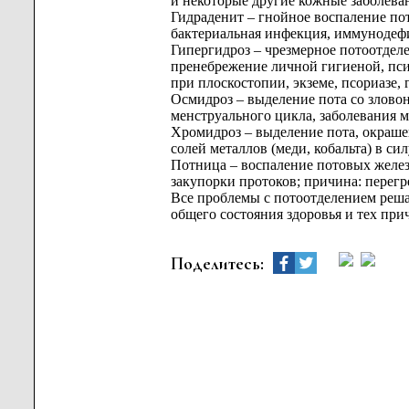
и некоторые другие кожные заболеван
Гидраденит – гнойное воспаление по
бактериальная инфекция, иммунодеф
Гипергидроз – чрезмерное потоотдел
пренебрежение личной гигиеной, пси
при плоскостопии, экземе, псориазе,
Осмидроз – выделение пота со злово
менструального цикла, заболевания 
Хромидроз – выделение пота, окраше
солей металлов (меди, кобальта) в с
Потница – воспаление потовых желез,
закупорки протоков; причина: перегр
Все проблемы с потоотделением реша
общего состояния здоровья и тех при
Поделитесь: