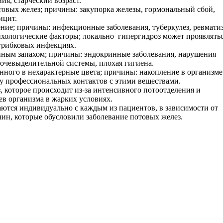
ия, старческий возраст.
товых желез; причины: закупорка железы, гормональный сбой,
ицит.
ение; причины: инфекционные заболевания, туберкулез, ревмати
хологические факторы; локально гипергидроз может проявлять
 грибковых инфекциях.
нным запахом; причины: эндокринные заболевания, нарушения
мочевыделительной системы, плохая гигиена.
нного в нехарактерные цвета; причины: накопление в организме
илу профессиональных контактов с этими веществами.
 которое происходит из-за интенсивного потоотделения и
ев организма в жарких условиях.
ются индивидуально с каждым из пациентов, в зависимости от
чин, которые обусловили заболевание потовых желез.