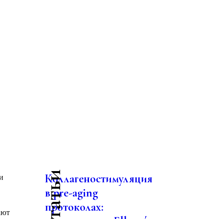
Коллагеностимуляция
и
в pre-aging
протоколах:
ают