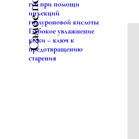
губ при помощи
инъекций
гиалуроновой кислоты
Глубокое увлажнение
кожи – ключ к
предотвращению
старения