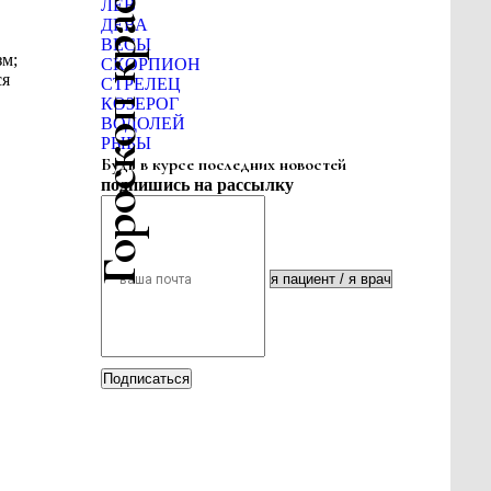
Гороскоп красоты
ЛЕВ
ДЕВА
ВЕСЫ
зм;
СКОРПИОН
ся
СТРЕЛЕЦ
КОЗЕРОГ
ВОДОЛЕЙ
РЫБЫ
Будь в курсе последних новостей
подпишись на рассылку
Подписаться