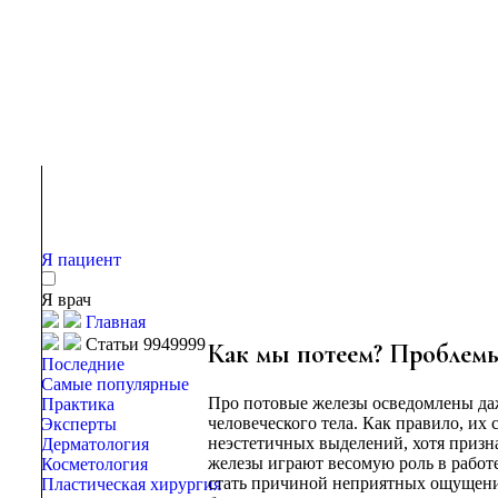
Я пациент
Я врач
Главная
Статьи 9949999
Как мы потеем? Проблемы
Последние
Самые популярные
Про потовые железы осведомлены даж
Практика
человеческого тела. Как правило, их
Эксперты
неэстетичных выделений, хотя призна
Дерматология
железы играют весомую роль в работ
Косметология
стать причиной неприятных ощущений
Пластическая хирургия