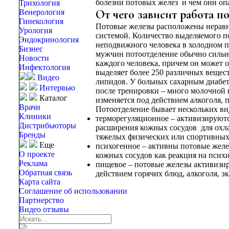
болезни потовых желез и чем они опас
Трихология
От чего зависит работа п
Венерология
Гинекология
Потовые железы расположены неравно
Урология
системой. Количество выделяемого п
Эндокринология
неподвижного человека в холодном п
Бизнес
мужчин потоотделение обычно сильн
Новости
каждого человека, причем он может о
Инфектология
выделяет более 250 различных вещест
Видео
липидов. У больных сахарным диабет
Интервью
после тренировки – много молочной к
Каталог
изменяется под действием алкоголя, 
Врачи
Потоотделение бывает нескольких ви
Клиники
терморегуляционное – активизируются
Дистрибьюторы
расширения кожных сосудов для охла
Бренды
тяжелых физических или спортивных 
Еще
психогенное – активны потовые желез
О проекте
кожных сосудов как реакция на псих
Реклама
пищевое – потовые железы активизи
Обратная связь
действием горячих блюд, алкоголя, э
Карта сайта
Соглашение об использовании
Партнерство
Видео отзывы