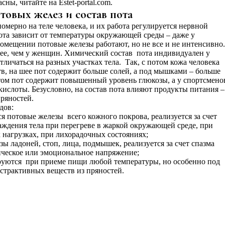
ны, читайте на Estet-portal.com.
отовых желез и состав пота
мерно на теле человека, и их работа регулируется нервной
ота зависит от температуры окружающей среды – даже у
омещении потовые железы работают, но не все и не интенсивно.
ее, чем у женщин. Химический состав пота индивидуален у
тличаться на разных участках тела. Так, с потом кожа человека
в, на шее пот содержит больше солей, а под мышками – больше
ом пот содержит повышенный уровень глюкозы, а у спортсмено
ислоты. Безусловно, на состав пота влияют продукты питания –
пряностей.
дов:
 потовые железы всего кожного покрова, реализуется за счет
ждения тела при перегреве в жаркой окружающей среде, при
нагрузках, при лихорадочных состояниях;
ы ладоней, стоп, лица, подмышек, реализуется за счет спазма
ическое или эмоциональное напряжение;
руются при приеме пищи любой температуры, но особенно под
кстрактивных веществ из пряностей.