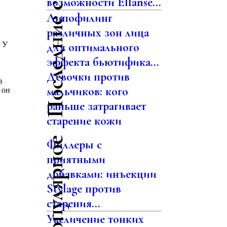
Последние статьи
возможности Ellansé...
Липофилинг
различных зон лица
 У
для оптимального
эффекта бьютифика...
Девочки против
в
мальчиков: кого
 он
раньше затрагивает
старение кожи
Самое популярное
Филлеры с
приятными
добавками: инъекции
Stylage против
старения...
Увеличение тонких