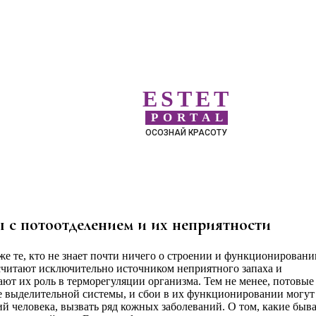
ESTET
PORTAL
ОСОЗНАЙ КРАСОТУ
 с потоотделением и их неприятности
е те, кто не знает почти ничего о строении и функционировани
 считают исключительно источником неприятного запаха и
ют их роль в терморегуляции организма. Тем не менее, потовые
е выделительной системы, и сбои в их функционировании могут
 человека, вызвать ряд кожных заболеваний. О том, какие быв