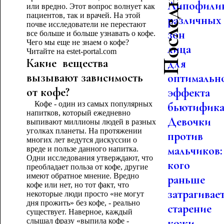
Липофили
или вредно. Этот вопрос волнует как
пациентов, так и врачей. На этой
различных
почве исследователи не перестают
зон
все больше и больше узнавать о кофе.
Чего мы еще не знаем о кофе?
лица
Читайте на estet-portal.com
Какие вещества
для
вызывают зависимость
оптимальн
от кофе?
эффекта
Кофе - один из самых популярных
бьютифика.
напитков, который ежедневно
Девочки
выпивают миллионы людей в разных
уголках планеты. На протяжении
против
многих лет ведутся дискуссии о
мальчиков:
вреде и пользе данного напитка.
Одни исследования утверждают, что
кого
преобладает польза от кофе, другие
имеют обратное мнение. Вредно
раньше
кофе или нет, но тот факт, что
затрагивае
некоторые люди просто «не могут
дня прожить» без кофе, - реально
старение
существует. Наверное, каждый
кожи
слышал фразу «выпила кофе -