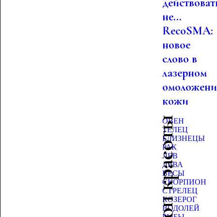
действоват
не...
RecoSMA:
новое
слово в
лазерном
омоложен
кожи
Гороскоп красоты
ОВЕН
ТЕЛЕЦ
БЛИЗНЕЦЫ
РАК
ЛЕВ
ДЕВА
ВЕСЫ
СКОРПИОН
СТРЕЛЕЦ
КОЗЕРОГ
ВОДОЛЕЙ
РЫБЫ