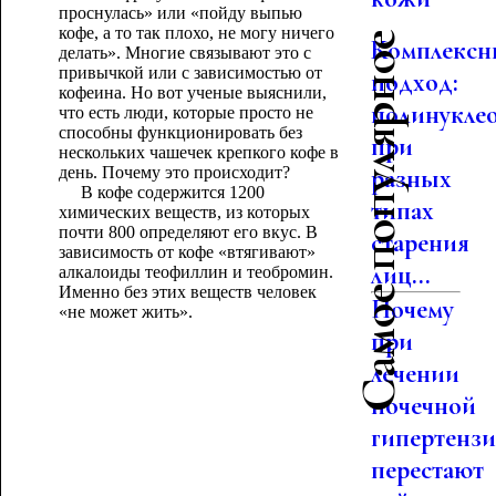
проснулась» или «пойду выпью
кофе, а то так плохо, не могу ничего
Самое популярное
Комплекс
делать». Многие связывают это с
привычкой или с зависимостью от
подход:
кофеина. Но вот ученые выяснили,
полинукле
что есть люди, которые просто не
способны функционировать без
при
нескольких чашечек крепкого кофе в
день. Почему это происходит?
разных
В кофе содержится 1200
типах
химических веществ, из которых
почти 800 определяют его вкус. В
старения
зависимость от кофе «втягивают»
лиц...
алкалоиды теофиллин и теобромин.
Именно без этих веществ человек
Почему
«не может жить».
при
лечении
почечной
гипертенз
перестают