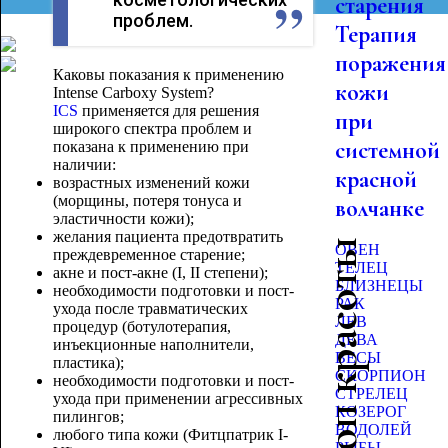
старения
проблем.
Терапия
поражения
Каковы показания к применению
кожи
Intense Carboxy System?
ICS
применяется для решения
при
широкого спектра проблем и
системной
показана к применению при
наличии:
красной
возрастных изменений кожи
(морщины, потеря тонуса и
волчанке
эластичности кожи);
желания пациента предотвратить
Гороскоп красоты
ОВЕН
преждевременное старение;
ТЕЛЕЦ
акне и пост-акне (I, II степени);
БЛИЗНЕЦЫ
необходимости подготовки и пост-
РАК
ухода после травматических
ЛЕВ
процедур (ботулотерапия,
ДЕВА
инъекционные наполнители,
ВЕСЫ
пластика);
СКОРПИОН
необходимости подготовки и пост-
СТРЕЛЕЦ
ухода при применении агрессивных
КОЗЕРОГ
пилингов;
ВОДОЛЕЙ
любого типа кожи (Фитцпатрик I-
РЫБЫ