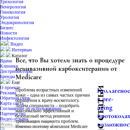
Трихология
Венерология
Гинекология
Урология
Эндокринология
Бизнес
Новости
Инфектология
Видео
Интервью
Каталог
Все, что Вы хотели знать о процедуре
Врачи
Клиники
неинвазивной карбокситерапии от
Дистрибьюторы
Medicare
Бренды
Еще
О проекте
Коллагено
Проблема возрастных изменений
Реклама
кожи – одна из самых частых причин
в pre-
Обратная связь
обращения к врачу-косметологу.
Карта сайта
Задача специалиста – подобрать
aging
Соглашение об использовании
максимально эффективный и
Партнерство
протоколах
безопасный метод решения
Видео отзывы
тревожащих пациента проблем.
возможнос
Именно поэтому компания Medicare