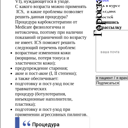
VI), нуждающегося в уходе.
Будь в курсе
С какого возраста можно применять
последних
ICS, и какие проблемы позволяет
новостей
решить данная процедура?
Процедура карбокситерапии от
подпишись
Medicare физиологична и
на рассылку
нетоксична, поэтому при наличии
показаний ограничений по возрасту
не имеет. ICS поможет решить
следующий перечень проблем:
возрастные изменения кожи
(морщины, потеря тонуса и
эластичности кожи);
предупреждение старения;
акне и пост-акне (I, II степени);
а также обеспечивает:
Подписаться
подготовку и пост-уход после
травматических
процедур (ботулотерапия,
инъекционные наполнители,
пластика);
подготовку и пост-уход при
применении агрессивных пилингов.
Процедура