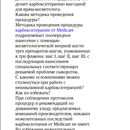
делает карбокситерапию выгодной
для врача-косметолога.
Какова методика проведения
процедуры?
Методика проведения процедуры
карбокситерапии от Medicare
подразумевает поочередное
нанесение с помощью
косметологической веерной кисти
трех препаратов-шагов, упакованных
в три флакона: шаг I, шаг II, шаг III, с
последующим нанесением
специальных соответствующих
решаемой проблеме сывороток.
С какими осложнениями можно
столкнуться при работе с
неинвазивной карбокситерапией?
Как их избежать?
При соблюдении протоколов
процедур и рекомендаций по
домашнему уходу, предлагаемых
компанией-производителем, никаких
нежелательных последствий
карбокситеапия от Medicare не имеет.
Во избежание нежелательных