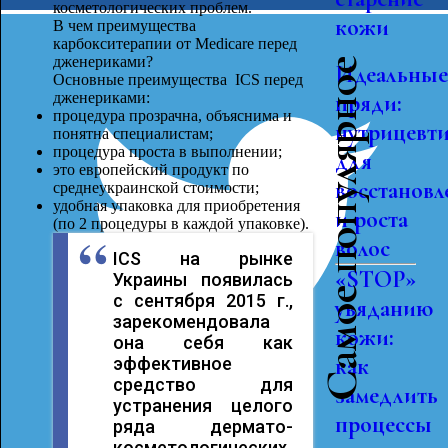
косметологических проблем.
кожи
В чем преимущества
карбокситерапии от Medicare перед
дженериками?
Самое популярное
Идеальны
Основные преимущества ICS перед
дженериками:
пряди:
процедура прозрачна, объяснима и
нутрицевт
понятна специалистам;
процедура проста в выполнении;
для
это европейский продукт по
восстановл
среднеукраинской стоимости;
удобная упаковка для приобретения
и роста
(по 2 процедуры в каждой упаковке).
волос
ICS на рынке
«STOP»
Украины появилась
с сентября 2015 г.,
увяданию
зарекомендовала
кожи:
она себя как
как
эффективное
средство для
замедлить
устранения целого
процессы
ряда дермато-
косметологических