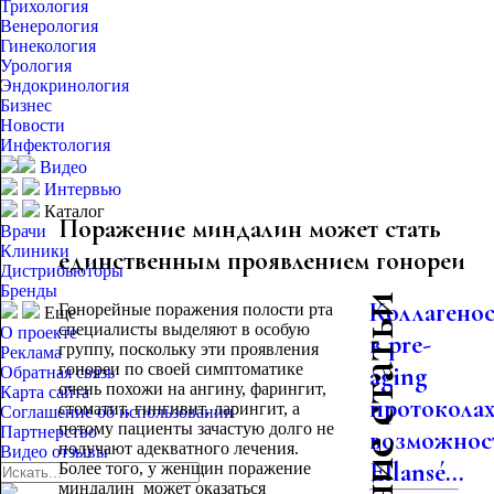
Трихология
Венерология
Гинекология
Урология
Эндокринология
Бизнес
Новости
Инфектология
Видео
Интервью
Каталог
Поражение миндалин может стать
Врачи
Клиники
единственным проявлением гонореи
Дистрибьюторы
Бренды
Последние статьи
Коллагено
Гонорейные поражения полости рта
Еще
специалисты выделяют в особую
О проекте
в pre-
группу, поскольку эти проявления
Реклама
гонореи по своей симптоматике
aging
Обратная связь
очень похожи на ангину, фарингит,
Карта сайта
протоколах
стоматит, гингивит, ларингит, а
Соглашение об использовании
потому пациенты зачастую долго не
Партнерство
возможнос
получают адекватного лечения.
Видео отзывы
Ellansé...
Более того, у женщин поражение
миндалин может оказаться