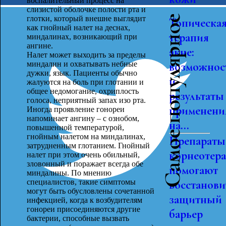
воспалительный процесс на
слизистой оболочке полости рта и
Самое популярное
глотки, который внешне выглядит
Топическа
как гнойный налет на деснах,
терапия
миндалинах, возникающий при
ангине.
акне:
Налет может выходить за пределы
миндалин и охватывать небные
возможнос
дужки, язык. Пациенты обычно
и
жалуются на боль при глотании и
общее недомогание, охриплость
результаты
голоса, неприятный запах изо рта.
применени
Иногда проявление гонореи
напоминает ангину – с ознобом,
на...
повышенной температурой,
гнойным налетом на миндалинах,
Препараты
затрудненным глотанием. Гнойный
корнеотер
налет при этом очень обильный,
зловонный и поражает всегда обе
помогают
миндалины. По мнению
специалистов, такие симптомы
восстанови
могут быть обусловлены сочетанной
защитный
инфекцией, когда к возбудителям
гонореи присоединяются другие
барьер
бактерии, способные вызвать