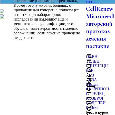
ко...
воспаление (например, стрептококк).
Кроме того, у многих больных с
CellRenew
проявлениями гонореи в полости рта
и глотке при лабораторном
Microneedl
исследовании выделяют еще и
авторский
менингококковую инфекцию, что
обусловливает вероятность тяжелых
протокол
осложнений, если лечение проведено
лечения
неадекватно.
постакне
Гороскоп красоты
ОВЕН
ТЕЛЕЦ
БЛИЗНЕЦЫ
РАК
ЛЕВ
ДЕВА
ВЕСЫ
СКОРПИОН
СТРЕЛЕЦ
КОЗЕРОГ
ВОДОЛЕЙ
РЫБЫ
Будь в курсе