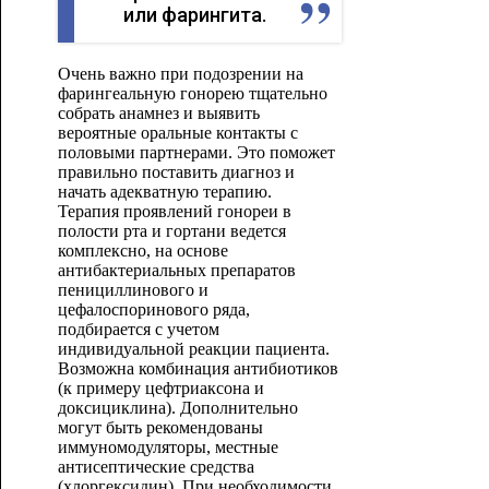
или фарингита.
Очень важно при подозрении на
фарингеальную гонорею тщательно
собрать анамнез и выявить
вероятные оральные контакты с
половыми партнерами. Это поможет
правильно поставить диагноз и
начать адекватную терапию.
Терапия проявлений гонореи в
полости рта и гортани ведется
комплексно, на основе
антибактериальных препаратов
пенициллинового и
цефалоспоринового ряда,
подбирается с учетом
индивидуальной реакции пациента.
Возможна комбинация антибиотиков
(к примеру цефтриаксона и
доксициклина). Дополнительно
могут быть рекомендованы
иммуномодуляторы, местные
антисептические средства
(хлоргексидин). При необходимости