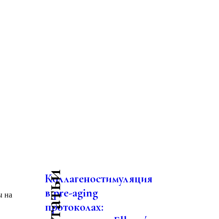
Коллагеностимуляция
в pre-aging
ы на
протоколах: