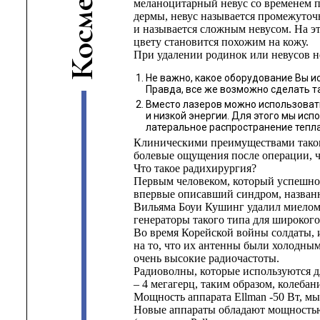
меланоцитарный невус со временем по
е
дермы, невус называется промежуточ
м
и называется сложным невусом. На эт
с
цвету становится похожим на кожу.
о
При удалении родинок или невусов н
К
Не важно, какое оборудование Вы ис
Правда, все же возможно сделать та
Вместо лазеров можно использовать
и низкой энергии. Для этого мы ис
латеральное распространение тепл
Клиническими преимуществами таког
болевые ощущения после операции, ч
Что такое радихирургия?
Первым человеком, который успешно
впервые описавший синдром, названн
Вильяма Боуи Кушинг удалил миелому
генераторы такого типа для широкого
Во время Корейской войны солдаты, 
на то, что их антенны были холодным
очень высокие радиочастоты.
Радиоволны, которые используются д
– 4 мегагерц, таким образом, колеба
Мощность аппарата Ellman -50 Вт, мы
Новые аппараты обладают мощностью 