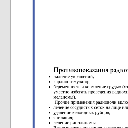
Противопоказания радиох
наличие украшений;
кардиостимулятор;
беременность и кормление грудью (хо
уместно избегать проведения радиохи
меланомы).
Прочие применения радиоволн вклю
лечение сосудистых сеток на лице ил
удаление келоидных рубцов;
эпиляция;
лечение ринолипомы.
Все вышеперечисленное делает ради