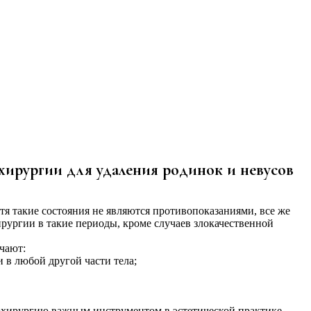
ирургии для удаления родинок и невусов
тя такие состояния не являются противопоказаниями, все же
рургии в такие периоды, кроме случаев злокачественной
чают:
и в любой другой части тела;
охирургию важным инструментом в эстетической практике.