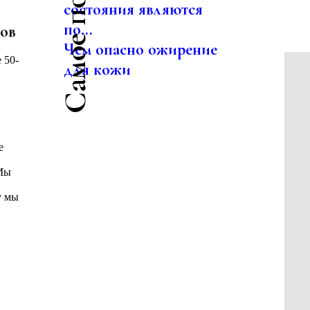
состояния являются
по...
сов
Чем опасно ожирение
 50-
для кожи
е
 Мы
у мы