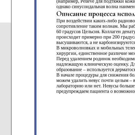
(например, Pelleve для подтяжки кож
однако синусоидальная волна наимене
Описание процесса испол
При воздействии каких-либо радиово
сопротивление таким волнам. Мы раб
60 градусов Цельсия. Коллаген денат
происходит примерно при 200 градус
высушиваются, а не карбонизируются
В микроволновках и мобильных телеф
хирургии, единственное различие меж
Перед удалением родинок необходим
надлежащую клиническую оценку. Для
образование – используется дермато
В начале процедуры для снижения бо
можем удалить невус почти целым – в
лабораторию или нет. Невусы больше
предупреждаем пациента о возможно