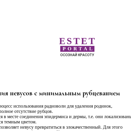
ESTET
PORTAL
ОСОЗНАЙ КРАСОТУ
ния невусов с минимальным рубцеванием
роцесс использования радиоволн для удаления родинок,
лное отсутствие рубцов.
 в месте соединения эпидермиса и дермы, т.е. они локализован
ся темным цветом.
позволяет невусу превратиться в злокачественный. Для этого