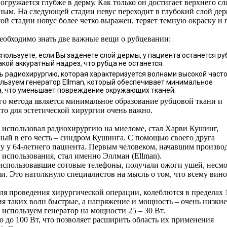
гружается глубже в дерму. Как только он достигает верхнего сл
ным. На следующей стадии невус переходит в глубокий слой де
ой стадии новус более четко выражен, теряет темную окраску и 
еобходимо знать две важные вещи о рубцевании:
пользуете, если Вы заденете слой дермы, у пациента останется ру
кой аккуратный надрез, что рубца не останется.
 радиохирургию, которая характеризуется волнами высокой част
пользуем генератор Ellman, который обеспечивает минимальное
а, что уменьшает повреждение окружающих тканей.
о метода является минимальное образование рубцовой ткани и
то для эстетической хирургии очень важно.
 использовал радиохирургию на миеломе, стал Харви Кушинг,
ый в его честь – синдром Кушинга. С помощью своего друга
 у 64-летнего пациента. Первым человеком, начавшим произво
 использования, стал именно Эллман (Ellman).
использовавшие сотовые телефоны, получали ожоги ушей, несмо
и. Это натолкнуло специалистов на мысль о том, что всему вино
ля проведения хирургической операции, колеблются в пределах 
ния таких волн быстрые, а напряжение и мощность – очень низкие
 используем генератор на мощности 25 – 30 Вт.
до 100 Вт, что позволяет расширить область их применения