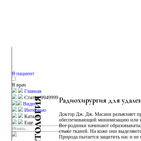
Я пациент
Я врач
Главная
Статьи 9949999
я
Радиохирургия для удале
Видео
и
Интервью
г
Доктор Дж. Дж. Масани разъясняет п
Каталог
о
обеспечивающий минимизацию или по
Еще
л
Все родинки начинают образовываться
о
стыке тканей. На коже они выделяют
т
Природа пытается защитить нас и не 