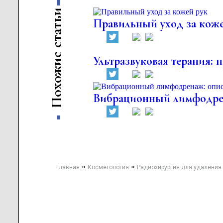
и
ь
Правильный уход за коже
т
а
т
с
е
Ультразвуковая терапия: 
и
ж
о
х
о
Вибрационный лимфодрен
П
»
»
Главная
Косметология
Радиохирургия для удаления