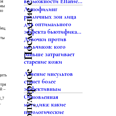
Последние статьи
возможности Ellansé...
оя
рмы
Липофилинг
по
различных зон лица
для оптимального
бец.
эффекта бьютифика...
Девочки против
оты
мальчиков: кого
раньше затрагивает
старение кожи
Самое популярное
Лечение инсультов
дить
станет более
тря
эффективным
й –
Обновленная
1,7
.
методика: какие
патологические