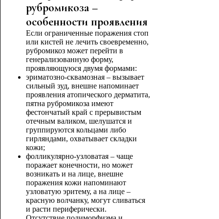
рубромикоза –
особенности проявления
Если ограниченные поражения стоп
или кистей не лечить своевременно,
рубромикоз может перейти в
генерализованную форму,
проявляющуюся двумя формами:
эриматозно-сквамозная – вызывает
сильный зуд, внешне напоминает
проявления атопического дерматита,
пятна рубромикоза имеют
фестончатый край с прерывистым
отечным валиком, шелушатся и
группируются кольцами либо
гирляндами, охватывает складки
кожи;
фолликулярно-узловатая – чаще
поражает конечности, но может
возникать и на лице, внешне
поражения кожи напоминают
узловатую эритему, а на лице –
красную волчанку, могут сливаться
и расти периферически.
Отсутствие полиморфизма и