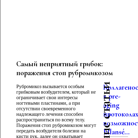
Самый неприятный грибок:
поражения стоп рубромикозом
Последние статьи
Коллагено
Рубромикоз вызывается особым
грибковым возбудителем, который не
в pre-
ограничивает свои интересы
ногтевыми пластинами, а при
aging
отсутствии своевременного
протоколах
надлежащего лечения способен
распространиться по всему телу.
возможнос
Поражения стоп рубромикозом могут
Ellansé...
передать возбудителя болезни на
кисти рук, далее он охватывает