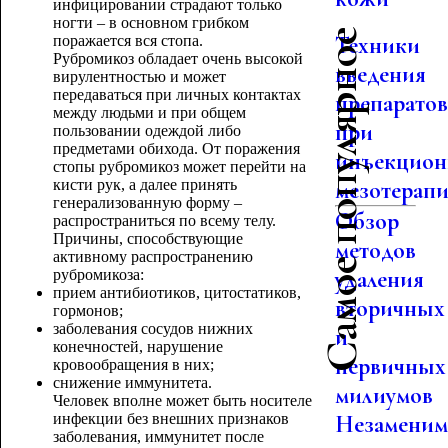
инфицировании страдают только
ногти – в основном грибком
Самое популярное
Техники
поражается вся стопа.
Рубромикоз обладает очень высокой
введения
вирулентностью и может
передаваться при личных контактах
препарато
между людьми и при общем
при
пользовании одеждой либо
предметами обихода. От поражения
инъекцион
стопы рубромикоз может перейти на
кисти рук, а далее принять
мезотерап
генерализованную форму –
Обзор
распространиться по всему телу.
Причины, способствующие
методов
активному распространению
удаления
рубромикоза:
прием антибиотиков, цитостатиков,
вторичных
гормонов;
заболевания сосудов нижних
и
конечностей, нарушение
первичных
кровообращения в них;
снижение иммунитета.
милиумов
Человек вполне может быть носителе
инфекции без внешних признаков
Незамени
заболевания, иммунитет после