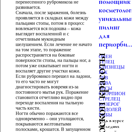
помощник
перенесенного рубромикоза не
развивается.
косметолог
Сначала, после заражения, болезнь
уникальны
проявляется в складках кожи между
пальцами стопы, потом в процесс
пилинг
вовлекается вся подошва – кожа
выглядит воспаленной и с
для
отчетливым мукоидным
периорби..
шелушением. Если лечение не начато
на том этапе, то поражение
распространяется на боковые
Гороскоп красоты
ОВЕН
поверхности стопы, на пальцы ног, а
ТЕЛЕЦ
потом уже охватывает ногти и
БЛИЗНЕЦЫ
воспаляет другие участки кожи.
РАК
Если рубромикоз перешел на ладони,
ЛЕВ
то его часто не могут
ДЕВА
диагностировать вовремя из-за
ВЕСЫ
постоянного мытья рук. Поражение
СКОРПИОН
становится отчетливо видно при
СТРЕЛЕЦ
переходе воспаления на тыльную
КОЗЕРОГ
часть кисти.
ВОДОЛЕЙ
Ногти обычно поражаются все
РЫБЫ
одновременно – они утолщаются,
Будь в курсе
покрываются желтоватыми
последних
полосками, крошатся. В запущенном