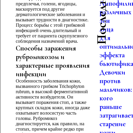
Липофили
предплечья, голени, ягодицы,
маскируется под другие
различных
дерматологические заболевания и
зон
вызывает трудности в диагностике.
Процесс борьбы с этой грибковой
лица
инфекцией очень длительный и
требует от пациента скрупулезного
для
соблюдения назначений врача.
оптимальн
Способы заражения
эффекта
рубромикозом и
бьютифика.
характерные проявления
Девочки
инфекции
против
Особенность заболевания кожи,
вызванного грибком Trichophyton
мальчиков:
rubrum, в высокой ферментативной
кого
активности возбудителя. Он
вызывает поражения стоп, а также
раньше
крупных складок кожи, иногда даже
охватывает волосистую часть
затрагивае
головы. Рубромикоз
старение
диагностируется, как правило, на
стопах, причем крайне редко при
кожи