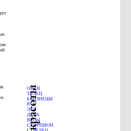
ует
ые.
ном
ной
ак
ОВЕН
ТЕЛЕЦ
ии.
БЛИЗНЕЦЫ
РАК
ЛЕВ
ДЕВА
ВЕСЫ
СКОРПИОН
СТРЕЛЕЦ