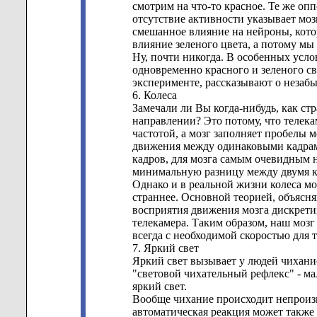
смотрим на что-то красное. Те же оп
отсутствие активности указывает моз
смешанное влияние на нейроны, котор
влияние зеленого цвета, а потому мы
Ну, почти никогда. В особенных усл
одновременно красного и зеленого св
эксперименте, рассказывают о незаб
6. Колеса
Замечали ли Вы когда-нибудь, как стр
направлении? Это потому, что телек
частотой, а мозг заполняет пробелы
движения между одинаковыми кадрами
кадров, для мозга самым очевидным н
минимальную разницу между двумя к
Однако и в реальной жизни колеса м
страннее. Основной теорией, объясн
восприятия движения мозга дискрети
телекамера. Таким образом, наш моз
всегда с необходимой скоростью для т
7. Яркий свет
Яркий свет вызывает у людей чихани
"световой чихательный рефлекс" - м
яркий свет.
Вообще чихание происходит непроизво
автоматическая реакция может также 