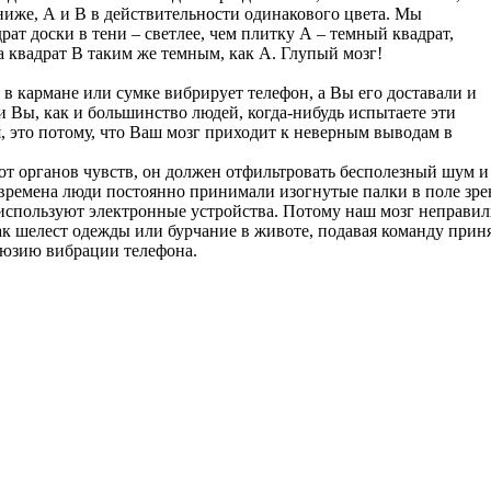
иже, А и В в действительности одинакового цвета. Мы
ат доски в тени – светлее, чем плитку А – темный квадрат,
ла квадрат В таким же темным, как А. Глупый мозг!
 в кармане или сумке вибрирует телефон, а Вы его доставали и
и Вы, как и большинство людей, когда-нибудь испытаете эти
, это потому, что Ваш мозг приходит к неверным выводам в
от органов чувств, он должен отфильтровать бесполезный шум и
времена люди постоянно принимали изогнутые палки в поле зре
е используют электронные устройства. Потому наш мозг неправи
ак шелест одежды или бурчание в животе, подавая команду прин
люзию вибрации телефона.