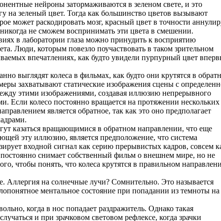
понентные нейроны затормаживаются в зеленом свете, и это
гу на зеленый цвет. Тогда как большинство цветов вызывают
ое может раскодировать мозг, красный цвет в точности аннулир
 никогда не сможем воспринимать эти цвета в смешении.
овиях в лаборатории глаза можно принудить к восприятию
ета. Люди, которым повезло поучаствовать в таком зрительном
ываемых впечатлениях, как будто увидели пурпурный цвет вперв
анно выглядят колеса в фильмах, как будто они крутятся в обрат
амеры захватывают статические изображения сцены с определен
 между этими изображениями, создавая иллюзию непрерывного
. Если колесо постоянно вращается на протяжении нескольких
аправлением является обратное, так как это оно предполагает
адрами.
огут казаться вращающимися в обратном направлении, что еще
яющей эту иллюзию, является предположение, что система
зирует входной сигнал как серию прерывистых кадров, совсем к
г постоянно снимает собственный фильм о внешнем мире, но не
ого, чтобы понять, что колеса крутятся в правильном направлен
е. Аллергия на солнечные лучи? Сомнительно. Это называется
алопонятное ментальное состояние при попадании из темноты на
льно, когда в нос попадает раздражитель. Однако такая
случаться и при зрачковом световом рефлексе, когда зрачки