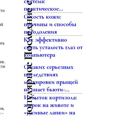
Последние статьи
система:
практическое...
сто
Сухость кожи:
причины и способы
ий
преодоления
Как эффективно
ать
снять усталость глаз от
компьютера
ев.
Самое популярное
О каких серьезных
сти
последствиях
маскировки прыщей
не знает бьюти-...
Избыток кортизола:
жирок на животе и
ия,
«гусиные лапки» на
 –