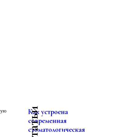
Как устроена
ную
современная
стоматологическая