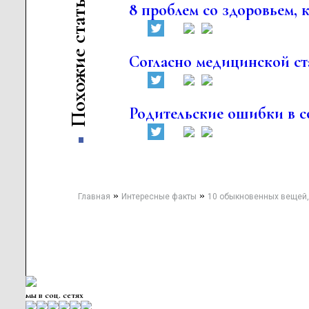
ь
8 проблем со здоровьем, 
т
а
т
с
е
Согласно медицинской ст
и
ж
о
х
о
Родительские ошибки в с
П
»
»
Главная
Интересные факты
10 обыкновенных вещей,
мы в соц. сетях