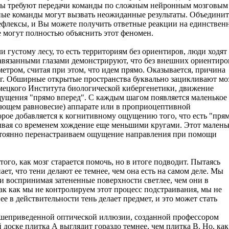
ексы требуют передачи команды по сложным нейронным мозговым
ные команды могут вызвать неожиданные результаты. Объединит
ефлексы, и Вы можете получить ответные реакции на единствен
е могут полностью объяснить этот феномен.
и густому лесу, то есть территориям без ориентиров, люди ходят
авязанными глазами демонстрируют, что без внешних ориентиро
етром, считая при этом, что идем прямо. Оказывается, причина
ог. Обширные открытые пространства буквально зацикливают моз
мецкого Института биологической кибергенетики, движение
ощущения "прямо вперед". С каждым шагом появляется маленькое
яющем равновесие) аппарате или в проприоцептивной
рое добавляется к когнитивному ощущению того, что есть "прям
ывая со временем хождение еще меньшими кругами. Этот малень
остоянно перенастраиваем ощущение направления при помощи
ого, как мозг старается помочь, но в итоге подводит. Пытаясь
ает, что тени делают ее темнее, чем она есть на самом деле. Мы
и воспринимая затененные поверхности светлее, чем они в
так как мы не контролируем этот процесс подстраивания, мы не
е в действительности тень делает предмет, и это может стать
ышеприведенной оптической иллюзии, созданной профессором
оске плитка А выглядит гораздо темнее, чем плитка В. Но, как