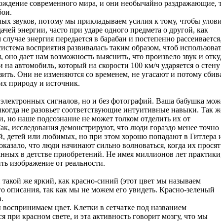
ождение современного мира, и они необычайно раздражающие, 
бои.
х звуков, потому мы прикладываем усилия к тому, чтобы улов
ачей энергии, часто при ударе одного предмета о другой, как
 случае энергия передается в барабан и постепенно рассеивается
система восприятия развивалась таким образом, чтоб использова
, оно дает нам возможность выяснить, что произвело звук и отку
 на автомобиль, который на скорости 100 км/ч ударяется о стену
зить. Они не изменяются со временем, не угасают и потому сби
 их природу и источник.
электронных сигналов, но и без фотографий. Ваша бабушка мож
икогда не разовьет соответствующие интуитивные навыки. Так ж
, но наше подсознание не может толком отделить их от
ак, исследования демонстрируют, что люди гораздо менее точно
й, детей или любимых, но при этом хорошо попадают в Гитлера 
оказало, что люди начинают сильно волноваться, когда их просят
нных в детстве приобретений. Не имея миллионов лет практики
ить изображение от реальности.
н такой же яркий, как красно-синий (этот цвет мы называем
го описания, так как мы не можем его увидеть. Красно-зеленый
.
 воспринимаем цвет. Клетки в сетчатке под названием
при красном свете, и эта активность говорит мозгу, что мы