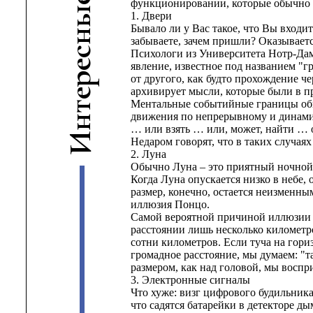
функционировании, которые обычно у
ы
1. Двери
Бывало ли у Вас такое, что Вы входит
н
забываете, зачем пришли? Оказываетс
с
Психологи из Университета Нотр-Дам
е
явление, известное под названием "
р
от другого, как будто прохождение ч
архивирует мысли, которые были в пр
е
Ментальные событийные границы обы
т
движения по непрерывному и динамич
н
… или взять … или, может, найти … 
И
Недаром говорят, что в таких случаях
2. Луна
Обычно Луна – это приятный ночной 
Когда Луна опускается низко в небе, 
размер, конечно, остается неизменны
иллюзия Понцо.
Самой вероятной причиной иллюзии Л
расстоянии лишь несколько километро
сотни километров. Если туча на гориз
громадное расстояние, мы думаем: "т
размером, как над головой, мы воспр
3. Электронные сигналы
Что хуже: визг цифрового будильник
что садятся батарейки в детекторе д