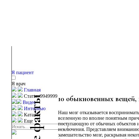
Я пациент
Я врач
Главная
Статьи 9949999
ы
10 обыкновенных вещей, 
Видео
т
Интервью
Наш мозг отказывается воспринимат
к
Каталог
вселенную по вполне понятным прич
а
Еще
поступающую от обычных объектов и
ф
исключения. Представляем вниманию 
замешательство мозг, раскрывая неко
е