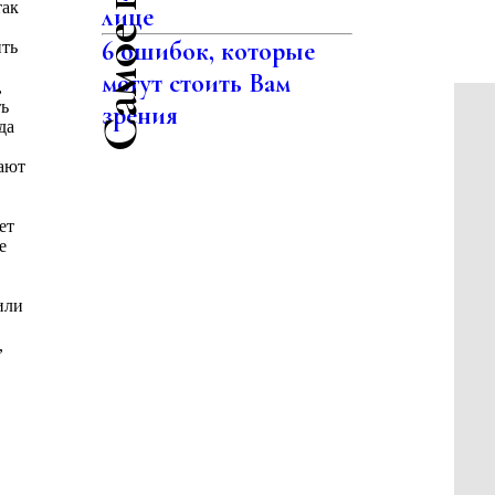
так
лице
6 ошибок, которые
ить
могут стоить Вам
,
ть
зрения
да
вают
ет
е
или
,