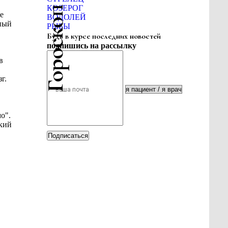
Гороскоп красоты
КОЗЕРОГ
е
ВОДОЛЕЙ
ный
РЫБЫ
Будь в курсе последних новостей
подпишись на рассылку
в
г.
о".
кий
Подписаться