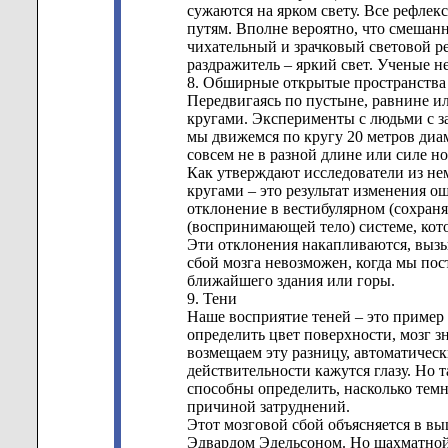
сужаются на ярком свету. Все рефл
путям. Вполне вероятно, что смешан
чихательный и зрачковый световой р
раздражитель – яркий свет. Ученые н
8. Обширные открытые пространства
Передвигаясь по пустыне, равнине ил
кругами. Эксперименты с людьми с з
мы движемся по кругу 20 метров диам
совсем не в разной длине или силе н
Как утверждают исследователи из не
кругами – это результат изменения 
отклонение в вестибулярном (сохран
(воспринимающей тело) системе, кото
Эти отклонения накапливаются, выз
сбой мозга невозможен, когда мы п
ближайшего здания или горы.
9. Тени
Наше восприятие теней – это пример т
определить цвет поверхности, мозг зн
возмещаем эту разницу, автоматическ
действительности кажутся глазу. Но 
способны определить, насколько темне
причиной затруднений.
Этот мозговой сбой объясняется в в
Эдвардом Эдельсоном. Но шахматной д