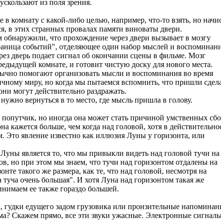
скользают из поля зрения.
е в комнату с какой-либо целью, например, что-то взять, но начи
я, в этих странных провалах памяти виноваты двери.
 обнаружили, что прохождение через двери вызывает в мозгу
граница событий", отделяющее один набор мыслей и воспоминан
ерез дверь подает сигнал об окончании сцены в фильме. Мозг
едыдущей комнате, и готовит чистую доску для нового места.
чно помогают организовать мысли и воспоминания во время
ному миру, но когда мы пытаемся вспомнить, что пришли сдел
они могут действительно раздражать.
 нужно вернуться в то место, где мысль пришла в голову.
попутчик, но иногда она может стать причиной умственных сбо
она кажется больше, чем когда над головой, хотя в действительно
м. Это явление известно как иллюзия Луны у горизонта, или
уны является то, что мы привыкли видеть над головой тучи на
в, но при этом мы знаем, что тучи над горизонтом отдалены на
онте такого же размера, как те, что над головой, несмотря на
а туча очень большая". И хотя Луна над горизонтом такая же
инимаем ее также гораздо большей.
а, гудки едущего задом грузовика или пронзительные напоминан
ыма? Скажем прямо, все эти звуки ужасные. Электронные сигналы