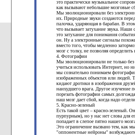
это практически музыкальное сопров
как вызывают небольшие мозговые с
Мы эволюционировали без электронны
их. Природные звуки создаются перед
палочка, ударяющая в барабан. В этом
что вызывает затухание звука. Наши 
это затухание для понимания события
он. Ну а электронные сигналы похожи
вместо того, чтобы медленно затормо
мозг с толку, не позволяя определить
4. Фотографии
Мы эволюционировали не только без 
учиться использовать Интернет, но н
мы сознательно понимаем фотографии
изображенных объектов или людей. Т
кидают дротики в изображения друзе
наихудшего врага. Другое изучение п
порезать фотографии самых долгожда
наш мозг дает сбой, когда надо отдел
5. Красно-зеленый
Есть такой цвет – красно-зеленый. О
пурпурным), но у нас нет слова для е
попадает в слепое пятно нашего мозга
Это ограничение вызвано тем, как мы
"оппонентные нейроны" возбуждаются 