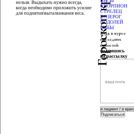
Гороскоп красоты
ВЕСЫ
нельзя. Выдыхать нужно всегда,
СКОРПИОН
когда необходимо приложить усилие
СТРЕЛЕЦ
для
поднятия\выталкивания веса.
КОЗЕРОГ
ВОДОЛЕЙ
РЫБЫ
Будь в курсе
последних
новостей
подпишись
на рассылку
Подписаться