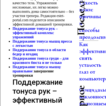
Сухость
качество тела. Упражнения
несложные, их легко можно
кожи:
выполнять дома самостоятельно – без
причины
участия тренера. Редакция estet-
portal.com поделится описанием
и
эффективной домашней тренировки.
Поддержание тонуса рук –
способы
эффективный комплекс
преодолен
упражнений
Поддержание тонуса мышц пресса
Как
с легкостью
Поддержания тонуса в области
эффективн
бедер и ягодиц
снять
Поддержания тонуса груди – для
красивого бюста и не только
усталость
Поддержание тонуса мышц:
глаз от
правильное
завершение
тренировки
компьютер
Поддержание
Суицидаль
тонуса рук –
наклонност
эффективный
распознае