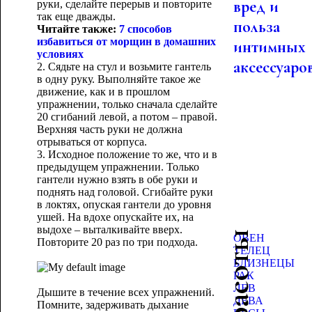
вред и
руки, сделайте перерыв и повторите
так еще дважды.
польза
Читайте также:
7 способов
избавиться от морщин в домашних
интимных
условиях
аксессуаро
2. Сядьте на стул и возьмите гантель
в одну руку. Выполняйте такое же
движение, как и в прошлом
упражнении, только сначала сделайте
20 сгибаний левой, а потом – правой.
Верхняя часть руки не должна
отрываться от корпуса.
3. Исходное положение то же, что и в
предыдущем упражнении. Только
гантели нужно взять в обе руки и
поднять над головой. Сгибайте руки
в локтях, опуская гантели до уровня
ушей. На вдохе опускайте их, на
выдохе – выталкивайте вверх.
ОВЕН
Повторите 20 раз по три подхода.
ТЕЛЕЦ
БЛИЗНЕЦЫ
РАК
ЛЕВ
Дышите в течение всех упражнений.
ДЕВА
Помните, задерживать дыхание