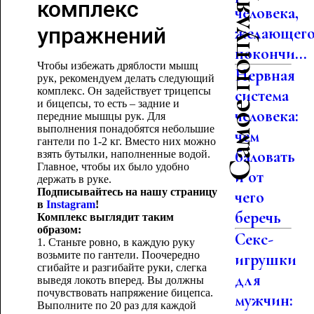
Самое популярное
комплекс
человека,
упражнений
желающег
покончи...
Чтобы избежать дряблости мышц
Нервная
рук, рекомендуем делать следующий
комплекс. Он задействует трицепсы
система
и бицепсы, то есть – задние и
человека:
передние мышцы рук. Для
выполнения понадобятся небольшие
чем
гантели по 1-2 кг. Вместо них можно
баловать
взять бутылки, наполненные водой.
Главное, чтобы их было удобно
и от
держать в руке.
Подписывайтесь на нашу страницу
чего
в
Instagram
!
беречь
Комплекс выглядит таким
образом:
Секс-
1. Станьте ровно, в каждую руку
возьмите по гантели. Поочередно
игрушки
сгибайте и разгибайте руки, слегка
для
выведя локоть вперед. Вы должны
почувствовать напряжение бицепса.
мужчин:
Выполните по 20 раз для каждой