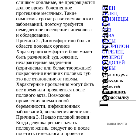
слишком обильные, не прекращаются
Гороскоп красоты
долгое время, болезненное
ОВЕН
протекание месячных. Такие
ТЕЛЕЦ
симптомы грозят развитием женских
БЛИЗНЕЦЫ
заболеваний, поэтому требуется
РАК
немедленное посещение гинеколога
ЛЕВ
и обследование.
ДЕВА
Причина 2. Дискомфорт или боль в
ВЕСЫ
области половых органов
СКОРПИОН
Характер дискомфорта и боль может
СТРЕЛЕЦ
быть различной: зуд, жжение,
КОЗЕРОГ
нехарактерные выделения
ВОДОЛЕЙ
(коричневые или белые творожные),
РЫБЫ
покраснения внешних половых губ –
Будь в курсе
это все отклонение от нормы.
последних
Характерные проявления могут быть
новостей
все время или проявляться после
подпишись
полового акта. Возможны
на рассылку
проявления внематочной
беременности, инфекционных
заболеваний, воспаления яичников.
Причина 3. Начало половой жизни
Когда девушка решает начать
половую жизнь, следует до и после
посетить гинеколога и провести