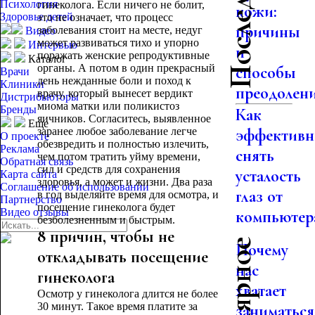
Психология
гинеколога. Если ничего не болит,
кожи:
Здоровье детей
это не означает, что процесс
причины
заболевания стоит на месте, недуг
Видео
может развиваться тихо и упорно
Интервью
и
поражать женские репродуктивные
Каталог
органы. А потом в один прекрасный
способы
Врачи
день нежданные боли и поход к
Клиники
преодолен
врачу, который вынесет вердикт
Дистрибьюторы
миома матки или поликистоз
Бренды
Как
яичников. Согласитесь, выявленное
Еще
заранее любое заболевание легче
эффективн
О проекте
обезвредить и полностью излечить,
Реклама
снять
чем потом тратить уйму времени,
Обратная связь
сил и средств для сохранения
усталость
Карта сайта
здоровья, а может и жизни. Два раза
Соглашение об использовании
глаз от
в год выделяйте время для осмотра, и
Партнерство
посещение гинеколога будет
Видео отзывы
компьютер
безболезненным и быстрым.
8 причин, чтобы не
Почему
откладывать посещение
нас
гинеколога
хватает
Осмотр у гинеколога длится не более
30 минут. Такое время платите за
заниматься