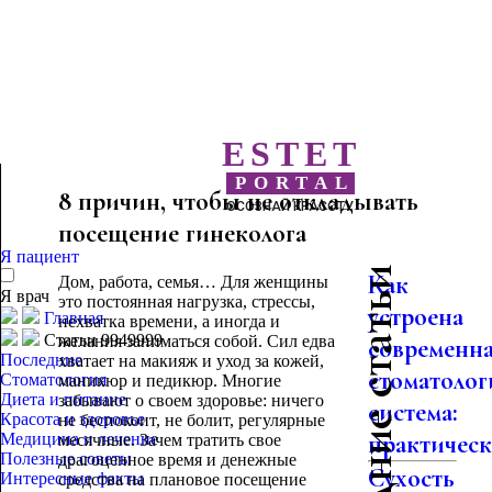
ESTET
PORTAL
8 причин, чтобы не откладывать
ОСОЗНАЙ КРАСОТУ
посещение гинеколога
Я пациент
Последние статьи
Как
Дом, работа, семья… Для женщины
Я врач
это постоянная нагрузка, стрессы,
устроена
Главная
нехватка времени, а иногда и
Статьи 9949999
желания заниматься собой. Сил едва
современн
Последние
хватает на макияж и уход за кожей,
стоматолог
Стоматология
маникюр и педикюр. Многие
Диета и питание
забывают о своем здоровье: ничего
система:
Красота и здоровье
не беспокоит, не болит, регулярные
практическо
Медицина и лечение
месячные. Зачем тратить свое
Полезные советы
драгоценное время и денежные
Сухость
Интересные факты
средства на плановое посещение