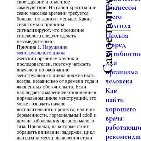
Самое популярное
свое здравие и отменное
фитнесом
самочувствие. На салон красоты или
сеанс массажа времени требуется
всего
больше, но зависит меньше. Какие
полгода
симптомы и причины
сигнализируют, что посещение
Польза
гинеколога следует сделать
незамедлительно:
и вред
Причина 1.
Нарушение
антибиоти
менструального цикла
Женский организм хрупок и
для
последователен, поэтому четкость
вначале и по окончанию
организма
менструального цикла должна быть
человека
всегда, независимо от времени года и
жизненных обстоятельств. Если
Как
наблюдается малейшее отклонение в
нормальном цикле менструаций, это
найти
может означать начало
хорошего
воспалительного процесса, наличие
беременности, гормональный сбой и
врача:
другие заболевания органов малого
работающи
таза. Признаки, на которые стоит
обращать внимание: задержка, цикл
рекоменда
два раза за месяц, выделения стали