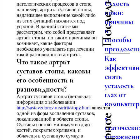
Сухость
патологических процессов в стопе,
например, артрита суставов стопы,
кожи:
надлежащее выполнение какой-либо
причины
из этих функций находится под
угрозой. В данной статье мы
и
рассмотрим, что собой представляет
артрит стопы, по каким причинам он
способы
возникает, какие факторы
преодолен
необходимо учитывать при лечении
такой разновидности артрита.
Как
Что такое артрит
эффективн
суставов стопы, каковы
снять
его особенности и
усталость
разновидности?
глаз от
Артрит суставов стопы (детальная
информация о заболевании:
компьютер
http://sustavzdorov.ru/artrit/stopy.html
является
одной из форм воспаления суставов,
5
локализованной в области стопы.
Суставы состоят минимум из двух
статически
костей, покрытых хрящами, и
упражнени
облачены в суставную сумку, в