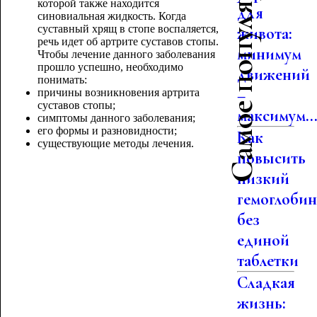
Самое популярное
которой также находится
для
синовиальная жидкость. Когда
суставный хрящ в стопе воспаляется,
живота:
речь идет об артрите суставов стопы.
минимум
Чтобы лечение данного заболевания
прошло успешно, необходимо
движений
понимать:
–
причины возникновения артрита
суставов стопы;
максимум..
симптомы данного заболевания;
его формы и разновидности;
Как
существующие методы лечения.
повысить
низкий
гемоглоби
без
единой
таблетки
Сладкая
жизнь: