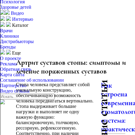
Психология
Здоровье детей
Видео
Интервью
Каталог
Врачи
Клиники
Дистрибьюторы
Бренды
Еще
О проекте
Артрит суставов стопы: симптомы и
Реклама
Обратная связь
лечение пораженных суставов
Карта сайта
Соглашение об использовании
Последние статьи
Как
Стопа человека представляет собой
Партнерство
уникальную конструкцию,
Видео отзывы
устроена
обеспечивающую возможность
человека передвигаться вертикально.
современн
Стопа выдерживает большие
стоматолог
нагрузки и выполняет не одну
важную функцию:
система:
балансировочную, толчковую,
практическо
рессорную, рефлексогенную.
Соответственно, при наличии