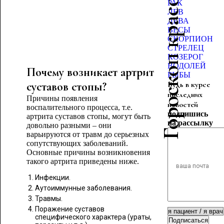
Гороскоп красоты
РАК
ЛЕВ
ДЕВА
ВЕСЫ
СКОРПИОН
СТРЕЛЕЦ
КОЗЕРОГ
ВОДОЛЕЙ
Почему возникает артрит
РЫБЫ
суставов стопы?
Будь в курсе
последних
Причины появления
новостей
воспалительного процесса, т.е.
подпишись
артрита суставов стопы, могут быть
на рассылку
довольно разными – они
варьируются от травм до серьезных
сопутствующих заболеваний.
Основные причины возникновения
такого артрита приведены ниже.
Инфекции.
Аутоиммунные заболевания.
Травмы.
Поражение суставов
специфического характера (ураты,
Подписаться