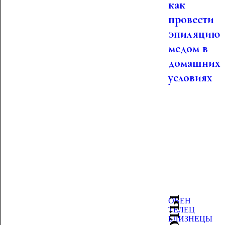
как
провести
эпиляцию
медом в
домашних
условиях
ОВЕН
ТЕЛЕЦ
БЛИЗНЕЦЫ