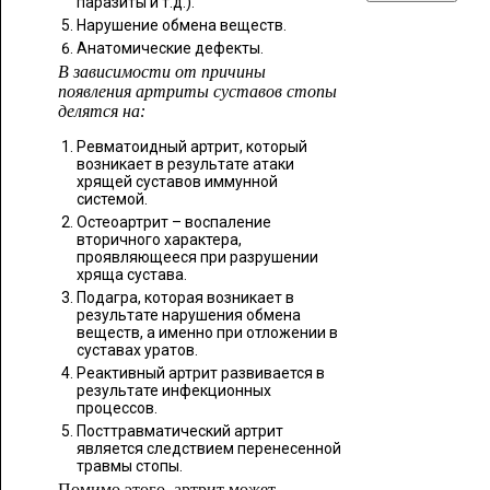
паразиты и т.д.).
Нарушение обмена веществ.
Анатомические дефекты.
В зависимости от причины
появления артриты суставов стопы
делятся на:
Ревматоидный артрит, который
возникает в результате атаки
хрящей суставов иммунной
системой.
Остеоартрит – воспаление
вторичного характера,
проявляющееся при разрушении
хряща сустава.
Подагра, которая возникает в
результате нарушения обмена
веществ, а именно при отложении в
суставах уратов.
Реактивный артрит развивается в
результате инфекционных
процессов.
Посттравматический артрит
является следствием перенесенной
травмы стопы.
Помимо этого, артрит может