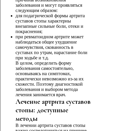
заболевания и могут проявляться
следующим образом:
для подагрической формы артрита
суставов стопы характерны
внезапные сильные боли, отеки и
покраснения;
при ревматоидном артрите может
наблюдаться общее ухудшение
самочувствия, скованность в
суставах по утрам, нарастание боли
при ходьбе и т.д.
В целом, определить форму
заболевания самостоятельно,
основываясь на симптомах,
практически невозможно из-за их
схожести. Поэтому диагностикой
заболевания и выбором метода
лечения занимается врач.
Лечение артрита суставов
стопы: доступные
методы
В лечении артрита суставов стопы
важно сосредоточиться на причине