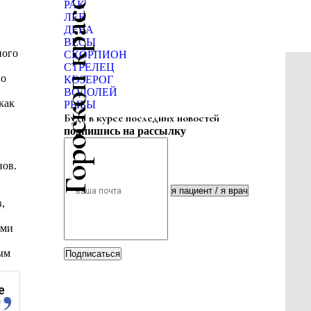
Гороскоп красоты
РАК
ЛЕВ
ДЕВА
ВЕСЫ
ного
СКОРПИОН
СТРЕЛЕЦ
но
КОЗЕРОГ
ВОДОЛЕЙ
как
РЫБЫ
Будь в курсе последних новостей
подпишись на рассылку
нов.
,
ыми
ым
Подписаться
е