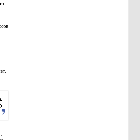
это
ссов
ет,
.
о
ь