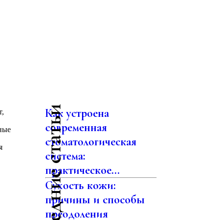
Последние статьи
Как устроена
т,
современная
ные
стоматологическая
я
система:
практическое...
Сухость кожи:
причины и способы
преодоления