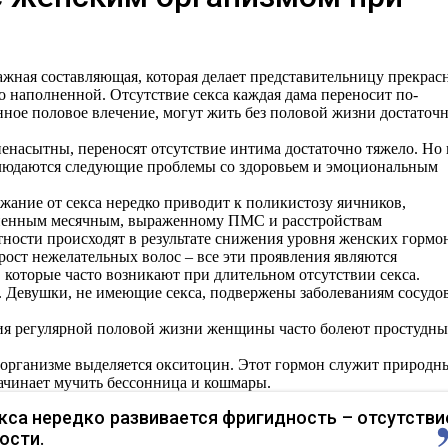
жная составляющая, которая делает представительницу прекрас
о наполненной. Отсутствие секса каждая дама переносит по-
нное половое влечение, могут жить без половой жизни достаточ
енасытны, переносят отсутствие интима достаточно тяжело. Но 
аблюдаются следующие проблемы со здоровьем и эмоциональным
жание от секса нередко приводит к поликистозу яичников,
езненным месячным, выраженному ПМС и расстройствам
тности происходят в результате снижения уровня женских гормо
рост нежелательных волос – все эти проявления являются
 которые часто возникают при длительном отсутствии секса.
 Девушки, не имеющие секса, подвержены заболеваниям сосудов
я регулярной половой жизни женщины часто болеют простудн
 организме выделяется окситоцин. Этот гормон служит природн
начинает мучить бессонница и кошмары.
кса нередко развивается фригидность – отсутстви
ости.