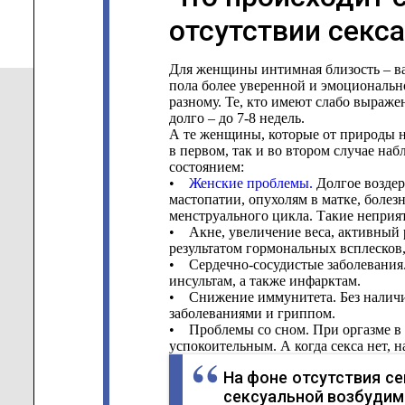
отсутствии секса
Для женщины интимная близость – ва
пола более уверенной и эмоциональн
разному. Те, кто имеют слабо выраже
долго – до 7-8 недель.
А те женщины, которые от природы н
в первом, так и во втором случае н
состоянием:
•
Женские проблемы.
Долгое воздер
мастопатии, опухолям в матке, бол
менструального цикла. Такие неприя
• Акне, увеличение веса, активный 
результатом гормональных всплесков,
• Сердечно-сосудистые заболевания.
инсультам, а также инфарктам.
• Снижение иммунитета. Без наличи
заболеваниями и гриппом.
• Проблемы со сном. При оргазме в
успокоительным. А когда секса нет, 
На фоне отсутствия се
сексуальной возбудим