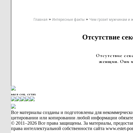
»
»
Главная
Интересные факты
Чем грозит мужчинам и 
Отсутствие сек
Отсутствие сек
женщин. Они и
мы в соц. сетях
Все материалы созданы и подготовлены для некоммерчески
цитировании или копировании любой информации обязательн
© 2011–2026 Все права защищены. За материалы, предостав
права интеллектуальной собственности сайта www.estet-p