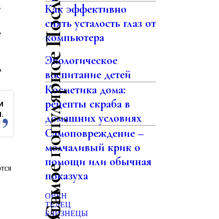
Как эффективно
ь
снять усталость глаз от
е
компьютера
Самое популярное
Экологическое
А
воспитание детей
Косметика дома:
рецепты скраба в
и
.
домашних условиях
Самоповреждение –
молчаливый крик о
помощи или обычная
тся
показуха
ОВЕН
ТЕЛЕЦ
БЛИЗНЕЦЫ