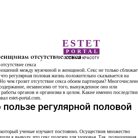
ESTET
PORTAL
енщинам отсутствие секса
ОСОЗНАЙ КРАСОТУ
тношений между мужчиной и женщиной. Секс не только сближае
, что регулярная половая жизнь положительно сказывается на
 Но чем грозит отсутствие секса обоим партнерам? Многочислен
воздержание, независимо от того, вынужденное оно или
 работы органов и организма в целом. Какие именно последстви
ал estet-portal.com.
о пользе регулярной половой
 который ученые изучают постоянно. Осуществив множество
шли к выводу, что секс полезен для здоровья. Так, полноценная