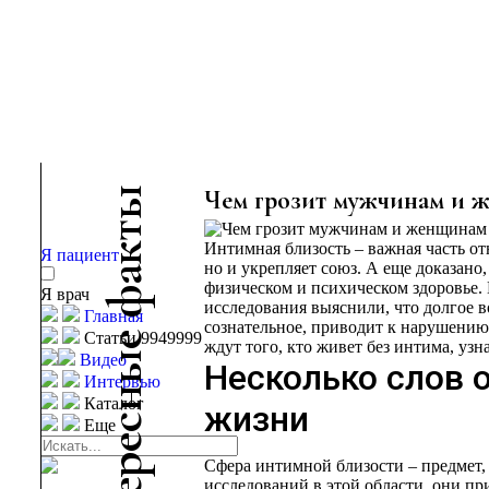
ы
Чем грозит мужчинам и ж
т
Интимная близость – важная часть о
к
Я пациент
но и укрепляет союз. А еще доказано
а
физическом и психическом здоровье.
Я врач
ф
исследования выяснили, что долгое 
Главная
сознательное, приводит к нарушению
Статьи 9949999
е
ждут того, кто живет без интима, узнав
ы
Видео
Несколько слов 
Интервью
н
Каталог
жизни
с
Еще
е
р
Сфера интимной близости – предмет,
исследований в этой области, они при
е