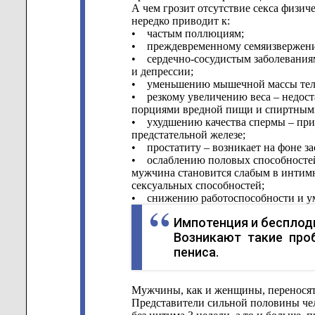
А чем грозит отсутствие секса физи
нередко приводит к:
• частым поллюциям;
• преждевременному семяизвержен
• сердечно-сосудистым заболеваниям
и депрессии;
• уменьшению мышечной массы тела 
• резкому увеличению веса – недос
порциями вредной пищи и спиртными
• ухудшению качества спермы – прич
предстательной железе;
• простатиту – возникает на фоне за
• ослаблению половых способностей –
мужчина становится слабым в интимн
сексуальных способностей;
• снижению работоспособности и ум
Импотенция и бесплод
Возникают такие про
пениса.
Мужчины, как и женщины, переносят 
Представители сильной половины чел