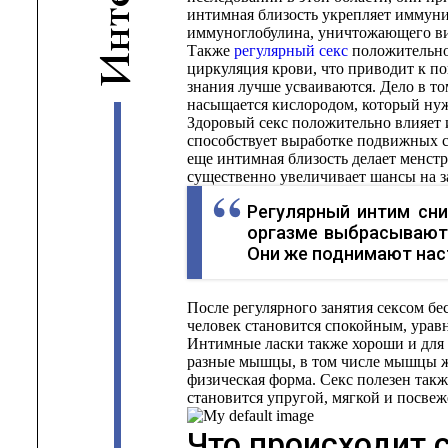
интимная близость укрепляет иммуни
т
иммуноглобулина, уничтожающего ви
н
Также
регулярный секс
положительно 
И
циркуляция крови, что приводит к п
знания лучше усваиваются. Дело в то
насыщается кислородом, который нуж
Здоровый секс положительно влияет 
способствует выработке подвижных 
еще интимная близость делает менст
существенно увеличивает шансы на 
Регулярный интим сни
оргазме выбрасывают
Они же поднимают наст
После регулярного занятия сексом бес
человек становится спокойным, ура
Интимные ласки также хороши и для
разные мышцы, в том числе мышцы жив
физическая форма. Секс полезен такж
становится упругой, мягкой и посве
Что происходит 