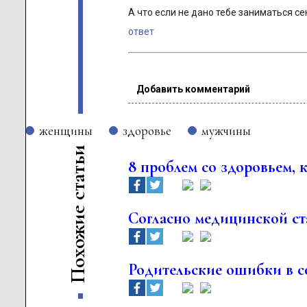
А что если не дано тебе заниматься с
ответ
Добавить комментарий
женщины
здоровье
мужчины
и
ь
8 проблем со здоровьем, 
т
а
т
с
е
Согласно медицинской ст
и
ж
о
х
о
Родительские ошибки в с
П