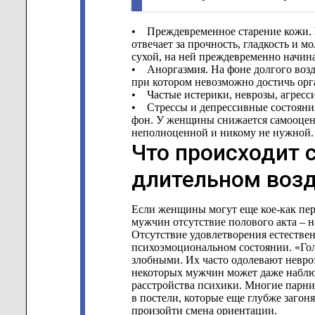
• Преждевременное старение кожи. 
отвечает за прочность, гладкость и м
сухой, на ней преждевременно начин
• Аноргазмия. На фоне долгого возд
при котором невозможно достичь орг
• Частые истерики, неврозы, агресси
• Стрессы и депрессивные состояния
фон. У женщины снижается самооценк
неполноценной и никому не нужной.
Что происходит 
длительном воз
Если женщины могут еще кое-как пер
мужчин отсутствие полового акта – на
Отсутствие удовлетворения естестве
психоэмоциональном состоянии. «Гол
злобными. Их часто одолевают невроз
некоторых мужчин может даже наблюд
расстройства психики. Многие парн
в постели, которые еще глубже загон
произойти смена ориентации.