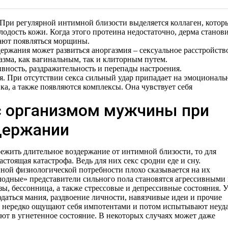
При регулярной интимной близости выделяется коллаген, котор
олодость кожи. Когда этого протеина недостаточно, дерма станов
ают появляться морщины.
ержания может развиться аноргазмия – сексуальное расстройств
азма, как вагинальным, так и клиторным путем.
вность, раздражительность и перепады настроения.
. При отсутствии секса сильный удар припадает на эмоционал
а, а также появляются комплексы. Она чувствует себя
с организмом мужчины при
держании
ежить длительное воздержание от интимной близости, то для
стоящая катастрофа. Ведь для них секс сродни еде и сну.
нной физиологической потребности плохо сказывается на их
одные» представители сильного пола становятся агрессивными
ы, бессонница, а также стрессовые и депрессивные состояния. 
аться мания, раздвоение личности, навязчивые идеи и прочие
и нередко ощущают себя импотентами и потом испытывают неуд
яют в угнетенное состояние. В некоторых случаях может даже