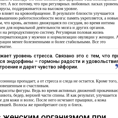
тет. А все потому, что при регулярных любовных ласках уровен
русы, поддерживается на высоком уровне.
влияет на кровообращение. В результате близости улучшается
овышению работоспособности мозга: память укрепляется, а новы
м, что кровь, активно движущаяся по сосудам, во время интима
ен для нормальной деятельности мозга и других органов.
и на репродуктивную систему. Регулярная половая жизнь
сперматозоидов у мужчин и нормализации овуляции у женщин. 
руации менее болезненными и более стабильными. Все это
зачатие.
жает уровень стресса. Связано это с тем, что пр
ся эндорфины – гормоны радости и удовольствия
роение и дарят чувство эйфории.
сонница пропадает, а от стресса и следа не остается. Кроме того,
вновешенным и счастливым.
 красоты фигуры. Ведь во время активных движений прокачиваю
ота, бедер, верхней части спины. И как результат, улучшается
е для кожи и волос. После него исчезают прыщики, а кожа
жевшей. Волосы же приобретают силу и блеск.
с женским организмом при