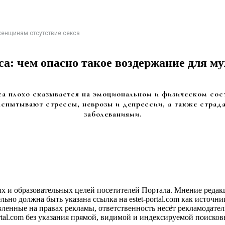
женщинам отсутствие секса
са: чем опасно такое воздержание для 
са плохо сказывается на эмоциональном и физическом сос
спытывают стрессы, неврозы и депрессии, а также страд
заболеваниями.
х и образовательных целей посетителей Портала. Мнение редакц
о должна быть указана ссылка на estet-portal.com как источни
ленные на правах рекламы, ответственность несёт рекламодател
ortal.com без указания прямой, видимой и индексируемой поиск