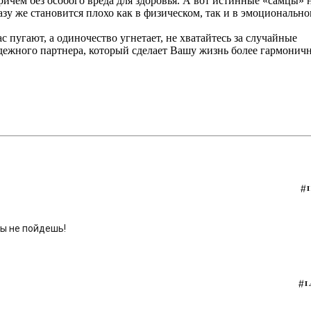
причем без особого вреда для здоровья. А вот истинные «самцы» 
азу же становится плохо как в физическом, так и в эмоциональн
с пугают, а одиночество угнетает, не хватайтесь за случайные
дежного партнера, который сделает Вашу жизнь более гармонич
#1
ды не пойдешь!
#1