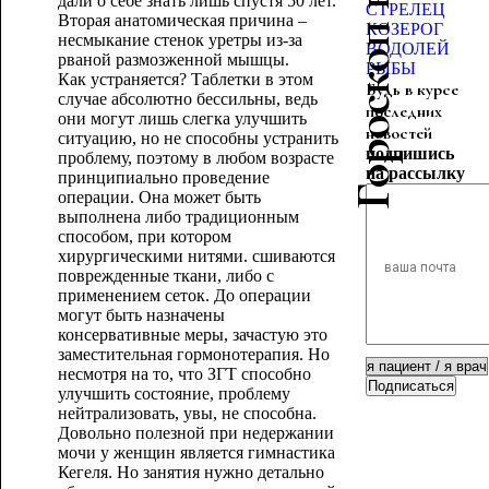
Гороскоп красоты
дали о себе знать лишь спустя 50 лет.
СТРЕЛЕЦ
Вторая анатомическая причина –
КОЗЕРОГ
несмыкание стенок уретры из-за
ВОДОЛЕЙ
рваной размозженной мышцы.
РЫБЫ
Как устраняется? Таблетки в этом
Будь в курсе
случае абсолютно бессильны, ведь
последних
они могут лишь слегка улучшить
новостей
ситуацию, но не способны устранить
подпишись
проблему, поэтому в любом возрасте
на рассылку
принципиально проведение
операции. Она может быть
выполнена либо традиционным
способом, при котором
хирургическими нитями. сшиваются
поврежденные ткани, либо с
применением сеток. До операции
могут быть назначены
консервативные меры, зачастую это
заместительная гормонотерапия. Но
несмотря на то, что ЗГТ способно
Подписаться
улучшить состояние, проблему
нейтрализовать, увы, не способна.
Довольно полезной при недержании
мочи у женщин является гимнастика
Кегеля. Но занятия нужно детально