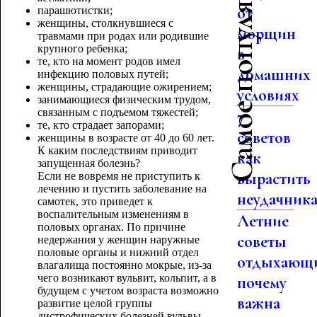
Самое популярное
от
парашютистки;
женщины, столкнувшиеся с
морщин
травмами при родах или родившие
крупного ребенка;
в
те, кто на момент родов имел
домашних
инфекцию половых путей;
женщины, страдающие ожирением;
условиях
занимающиеся физическим трудом,
связанным с подъемом тяжестей;
7
те, кто страдает запорами;
советов
женщины в возрасте от 40 до 60 лет.
К каким последствиям приводит
как
запущенная болезнь?
вырастить
Если не вовремя не приступить к
лечению и пустить заболевание на
неудачник
самотек, это приведет к
воспалительным изменениям в
Летние
половых органах. По причине
советы
недержания у женщин наружные
половые органы и нижний отдел
отдыхающ
влагалища постоянно мокрые, из-за
чего возникают вульвит, кольпит, а в
почему
будущем с учетом возраста возможно
важна
развитие целой группы
дистрофических болезней вульвы,