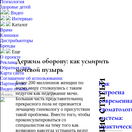
Психология
Здоровье детей
Видео
Интервью
Каталог
Врачи
Клиники
Дистрибьюторы
Бренды
Еще
О проекте
Держим оборону: как усмирить
Реклама
Обратная связь
мочевой пузырь
Карта сайта
Соглашение об использовании
Последние статьи
Как
Более 200 миллионов женщин по
Партнерство
всему миру столкнулись с таким
Видео отзывы
устроена
недугом как недержание мочи.
Большая часть представительниц
современн
прекрасного пола не признается
стоматолог
лечащему гинекологу о присутствии
такой проблемы. Вместо того, чтобы
система:
проконсультироваться со
практическо
специалистом на тему того как
возможно навсегда устранить недуг