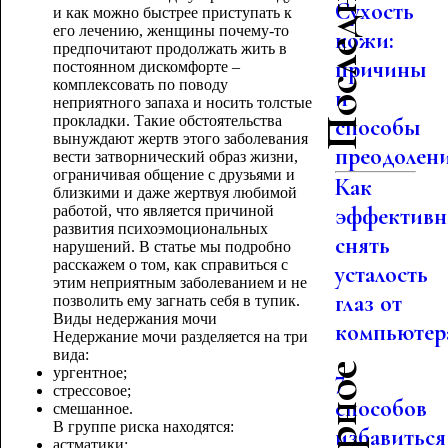
Сухость
и как можно быстрее приступать к
его лечению, женщины почему-то
кожи:
предпочитают продолжать жить в
причины
постоянном дискомфорте –
комплексовать по поводу
и
неприятного запаха и носить толстые
прокладки. Такие обстоятельства
способы
вынуждают жертв этого заболевания
преодолен
вести затворнический образ жизни,
ограничивая общение с друзьями и
Как
близкими и даже жертвуя любимой
работой, что является причиной
эффективн
развития психоэмоциональных
снять
нарушений. В статье мы подробно
расскажем о том, как справиться с
усталость
этим неприятным заболеванием и не
глаз от
позволить ему загнать себя в тупик.
Виды недержания мочи
компьютер
Недержание мочи разделяется на три
вида:
ургентное;
7
стрессовое;
способов
смешанное.
В группе риска находятся:
избавиться
астматики;