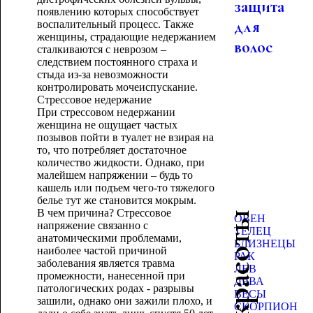
защита
появлению которых способствует
для
воспалительный процесс. Также
женщины, страдающие недержанием
волос
сталкиваются с неврозом –
следствием постоянного страха и
стыда из-за невозможности
контролировать мочеиспускание.
Стрессовое недержание
При стрессовом недержании
женщина не ощущает частых
позывов пойти в туалет не взирая на
то, что потребляет достаточное
количество жидкости. Однако, при
малейшем напряжении – будь то
кашель или подъем чего-то тяжелого
белье тут же становится мокрым.
В чем причина? Стрессовое
ОВЕН
напряжение связанно с
ТЕЛЕЦ
анатомическими проблемами,
БЛИЗНЕЦЫ
наиболее частой причиной
РАК
заболевания является травма
ЛЕВ
промежности, нанесенной при
ДЕВА
патологических родах - разрывы
ВЕСЫ
зашили, однако они зажили плохо, и
СКОРПИОН