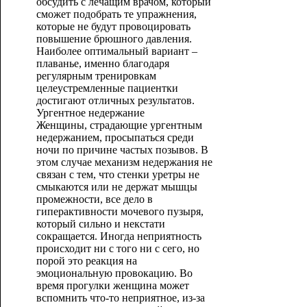
обсудить с лечащим врачом, который
сможет подобрать те упражнения,
которые не будут провоцировать
повышение брюшного давления.
Наиболее оптимальный вариант –
плаванье, именно благодаря
регулярным тренировкам
целеустремленные пациентки
достигают отличных результатов.
Ургентное недержание
Женщины, страдающие ургентным
недержанием, просыпаться среди
ночи по причине частых позывов. В
этом случае механизм недержания не
связан с тем, что стенки уретры не
смыкаются или не держат мышцы
промежности, все дело в
гиперактивности мочевого пузыря,
который сильно и некстати
сокращается. Иногда неприятность
происходит ни с того ни с сего, но
порой это реакция на
эмоциональную провокацию. Во
время прогулки женщина может
вспомнить что-то неприятное, из-за