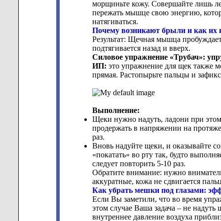
морщиньте кожу. Совершайте лишь ле
пережать мышце свою энергию, котор
натягиваться.
Почему возникают брыли и как их 
Результат: Щечная мышца пробуждает
подтягивается назад и вверх.
Силовое упражнение «Трубач»: упр
ИП:
это упражнение для щек также мо
прямая. Растопырьте пальцы и зафикс
Выполнение:
Щеки нужно надуть, ладони при этом
продержать в напряжении на протяжен
раз.
Вновь надуйте щеки, и оказывайте с
«покатать» во рту так, будто выполн
следует повторить 5-10 раз.
Обратите внимание: нужно вниматель
аккуратные, кожа не сдвигается паль
Как убрать мешки под глазами: эф
Если Вы заметили, что во время уп
этом случае Ваша задача – не надуть
внутреннее давление воздуха прибли