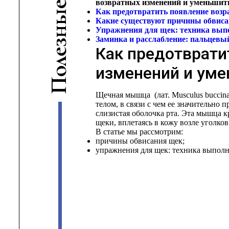
возвратных изменений и уменьшить
е
Как предотвратить появление возр
ы
Какие существуют причины обвис
н
Упражнения для щек: техника выпо
Заминка и расслабление:
пальцевы
з
Как предотврати
е
л
изменений и уме
о
П
Щечная мышца (лат. Musculus buccina
телом, в связи с чем ее значительно 
слизистая оболочка рта. Эта мышца 
щеки, вплетаясь в кожу возле уголков
В статье мы рассмотрим:
причины обвисания щек;
упражнения для щек: техника
выполне