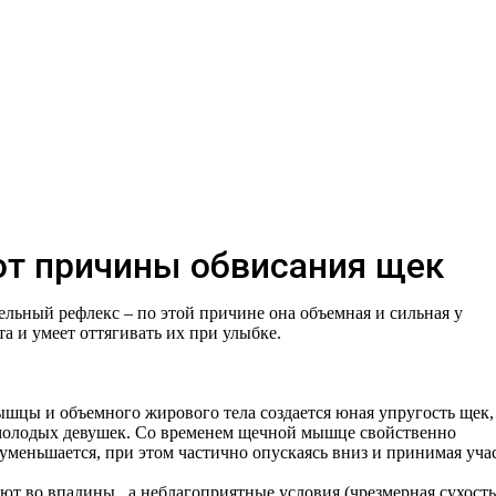
ют причины обвисания щек
ельный рефлекс – по этой причине она объемная и сильная у
а и умеет оттягивать их при улыбке.
ышцы и объемного жирового тела создается юная упругость щек,
 молодых девушек. Со временем щечной мышце свойственно
 уменьшается, при этом частично опускаясь вниз и принимая уча
т во впадины, а неблагоприятные условия (чрезмерная сухость