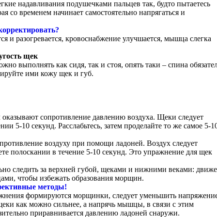
гкие надавливания подушечками пальцев так, будто пытаетесь
ая со временем начинает самостоятельно напрягаться и
корректировать?
ся и разогревается, кровоснабжение улучшается, мышца слегка
угость щек
жно выполнять как сидя, так и стоя, опять таки – спина обязате
ируйте ими кожу щек и губ.
 оказывают сопротивление давлению воздуха. Щеки следует
ии 5-10 секунд. Расслабьтесь, затем проделайте то же самое 5-1
опротивление воздуху при помощи ладоней. Воздух следует
яете полоскании в течение 5-10 секунд. Это упражнение для щек
но следить за верхней губой, щеками и нижними веками: движ
цами, чтобы избежать образования морщин.
фективные методы!
ражнения формируются морщинки, следует уменьшить напряжение
 щеки как можно сильнее, а напрячь мышцы, в связи с этим
зительно приравнивается давлению ладоней снаружи.