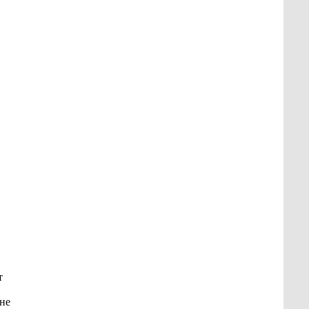
т
 не