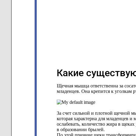
Какие существу
Щечная мышца ответственна за сосат
младенцев. Она крепится к уголкам рт
За счет сильной и плотной щечной м
которая характерна для младенцев и
ослабевать, количество жира в щеках
в образовании брылей.
По этой причине щеки трансформирую