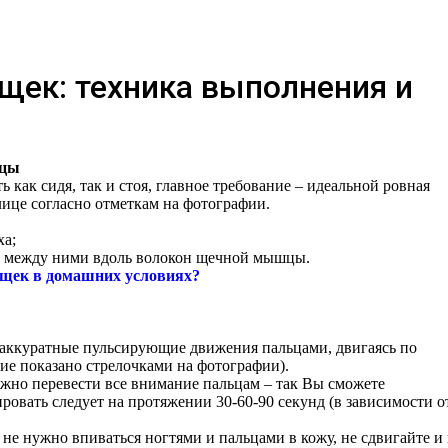
щек: техника выполнения и
шцы
как сидя, так и стоя, главное требование – идеальной ровная
лице согласно отметкам на фотографии.
ха;
ы между ними вдоль волокон щечной мышцы.
 щек в домашних условиях?
аккуратные пульсирующие движения пальцами, двигаясь по
е показано стрелочками на фотографии).
жно перевести все внимание пальцам – так Вы сможете
овать следует на протяжении 30-60-90 секунд (в зависимости о
 не нужно впиваться ногтями и пальцами в кожу, не сдвигайте и