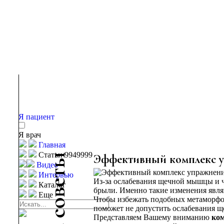
Я пациент
Я врач
Главная
Статьи 9949999
ы
Эффективный комплекс у
Видео
т
Интервью
Из-за ослабевания щечной мышцы и 
е
Каталог
брыли. Именно такие изменения явля
в
Еще
Чтобы избежать подобных метаморфоз
о
поможет не допустить ослабевания щ
с
Представляем Вашему вниманию
ком