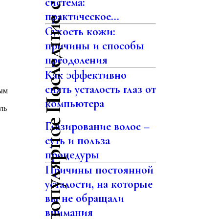
Последние статьи
система:
практическое...
Сухость кожи:
причины и способы
преодоления
Как эффективно
снять усталость глаз от
вым
компьютера
ль
Самое популярное
Глазирование волос –
суть и польза
процедуры
Причины постоянной
усталости, на которые
вы не обращали
внимания