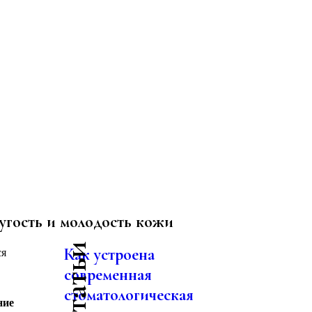
гость и молодость кожи
Как устроена
ся
современная
стоматологическая
ние