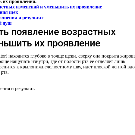
 их проявлении.
астных изменений и уменьшить их проявление
ания щек
лнения и результат
й душ
ть появление возрастных
ньшить их проявление
tor) находится глубоко в толще щеки, сверху она покрыта жиро
проще нащупать изнутри, где от полости рта ее отделяет лишь
крепится к крылонижнечелюстному шву, идет плоской лентой вдо
 рта.
ния и результат.