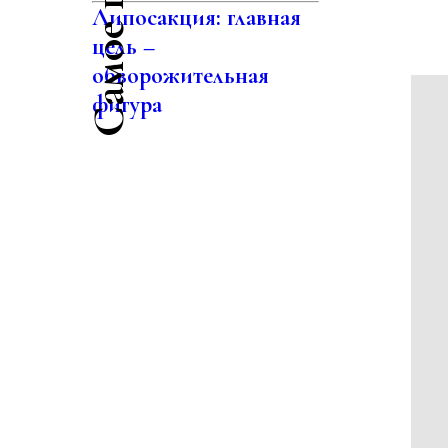
Липосакция: главная
цель –
обворожительная
фигура