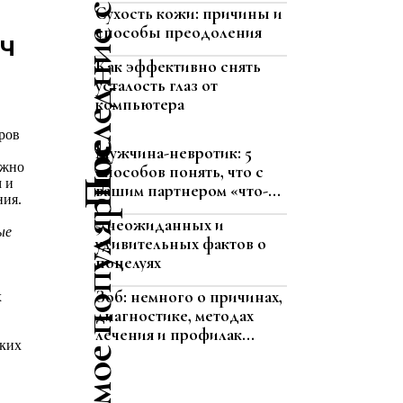
Последние статьи
Сухость кожи: причины и
способы преодоления
юч
Как эффективно снять
усталость глаз от
компьютера
ров
Самое популярное
Мужчина-невротик: 5
ожно
способов понять, что с
м и
вашим партнером «что-...
ния.
5 неожиданных и
ые
удивительных фактов о
поцелуях
Зоб: немного о причинах,
х
диагностике, методах
лечения и профилак...
аких