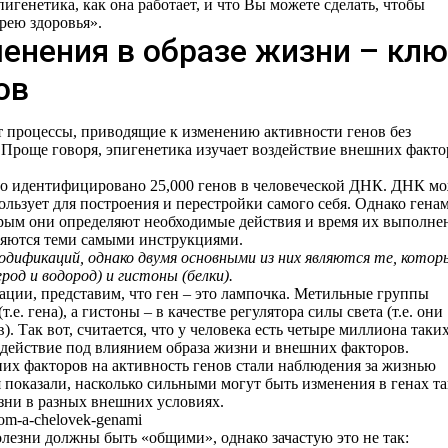
 эпигенетика, как она работает, и что Вы можете сделать, чтобы
рею здоровья».
менения в образе жизни – кл
ов
ет процессы, приводящие к изменению активности генов без
Проще говоря, эпигенетика изучает воздействие внешних факто
ло идентифицировано 25,000 генов в человеческой ДНК. ДНК м
ользует для построения и перестройки самого себя. Однако гена
рым они определяют необходимые действия и время их выполне
яются теми самыми инструкциями.
одификаций, однако двумя основными из них являются те, котор
од и водород) и гистоны (белки).
ации, представим, что ген – это лампочка. Метильные группы
.е. гена), а гистоны – в качестве регулятора силы света (т.е. они
. Так вот, считается, что у человека есть четыре миллиона таки
 действие под влиянием образа жизни и внешних факторов.
х факторов на активность генов стали наблюдения за жизнью
показали, насколько сильными могут быть изменения в генах т
зни в разных внешних условиях.
лезни должны быть «общими», однако зачастую это не так: