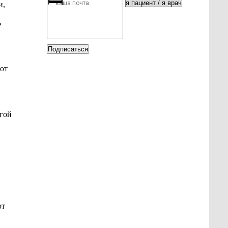
и,
ь
Подписаться
уют
гой
ют