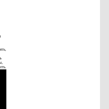
и
ять,
ь
ы,
ить.