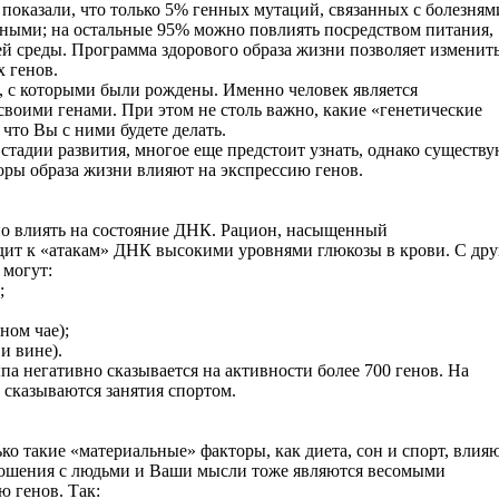
показали, что только 5% генных мутаций, связанных с болезням
ными; на остальные 95% можно повлиять посредством питания,
й среды. Программа здорового образа жизни позволяет изменит
х генов.
, с которыми были рождены. Именно человек является
своими генами. При этом не столь важно, какие «генетические
что Вы с ними будете делать.
стадии развития, многое еще предстоит узнать, однако существ
оры образа жизни влияют на экспрессию генов.
но влиять на состояние ДНК. Рацион, насыщенный
дит к «атакам» ДНК высокими уровнями глюкозы в крови. С дру
 могут:
;
ном чае);
и вине).
ыпа негативно сказывается на активности более 700 генов. На
 сказываются занятия спортом.
ко такие «материальные» факторы, как диета, сон и спорт, влия
отношения с людьми и Ваши мысли тоже являются весомыми
 генов. Так: