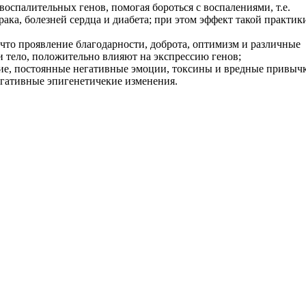
оспалительных генов, помогая бороться с воспалениями, т.е.
рака, болезней сердца и диабета; при этом эффект такой практик
что проявление благодарности, доброта, оптимизм и различные
и тело, положительно влияют на экспрессию генов;
ние, постоянные негативные эмоции, токсины и вредные привычк
егативные эпигенетичекие изменения.