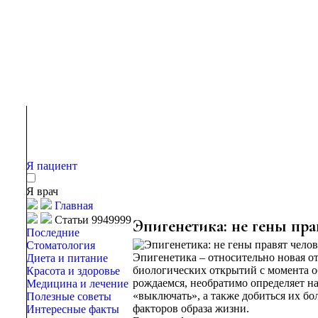
Я пациент
Я врач
Главная
Статьи 9949999
Эпигенетика: не гены прав
Последние
Стоматология
Эпигенетика – относительно новая о
Диета и питание
биологических открытий с момента о
Красота и здоровье
рождаемся, необратимо определяет н
Медицина и лечение
«выключать», а также добиться их б
Полезные советы
факторов образа жизни.
Интересные факты