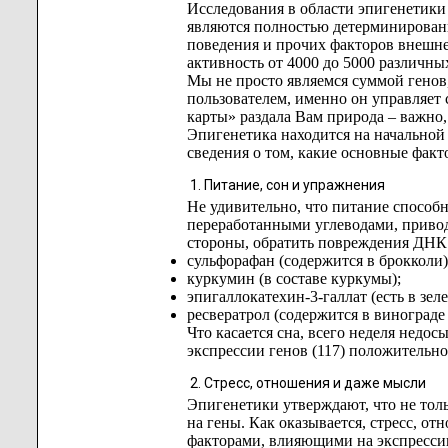
Исследования в области эпигенетики 
являются полностью детерминирован
поведения и прочих факторов внешне
активность от 4000 до 5000 различны
Мы не просто являемся суммой генов
пользователем, именно он управляет 
карты» раздала Вам природа – важно, 
Эпигенетика находится на начальной 
сведения о том, какие основные факт
Питание, сон и упражнения
Не удивительно, что питание способ
переработанными углеводами, приво
стороны, обратить повреждения ДНК
сульфорафан (содержится в брокколи)
куркумин (в составе куркумы);
эпигаллокатехин-3-галлат (есть в зеле
ресвератрол (содержится в винограде 
Что касается сна, всего неделя недос
экспрессии генов (117) положительно
Стресс, отношения и даже мысли
Эпигенетики утверждают, что не толь
на гены. Как оказывается, стресс, 
факторами, влияющими на экспрессию