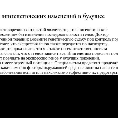
в эпигенетических изменений и будущее
отиворечивых открытий является то, что эпигенетические
олениям без изменения последовательности генов. Доктор
генной терапии: Возьмите генетическую судьбу под контроль пр
ает, что экспрессия генов также передается по наследству.
жиртл, доказывает, что мы также несем ответственность за
ы считали, что от генов зависит все. Эпигенетика позволяет пон
т повлиять на экспрессию генов у будущих поколений.
ая имеет огромный потенциал. Специалистам предстоит проделат
, какие именно факторы окружающей среды влияют на наши ген
 заболевания вспять или максимально эффективно их предотврат