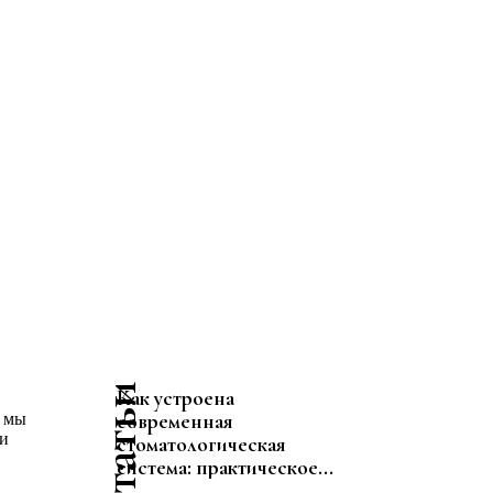
Как устроена
современная
м мы
 и
стоматологическая
система: практическое...