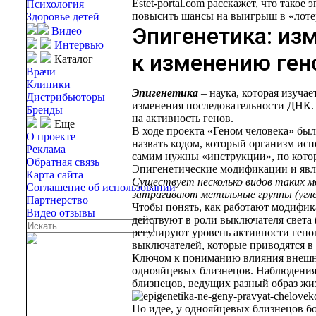
Estet-portal.com расскажет, что такое
Психология
повысить шансы на выигрыш в «лоте
Здоровье детей
Эпигенетика: из
Видео
Интервью
к изменению ген
Каталог
Врачи
Клиники
Эпигенетика
– наука, которая изуча
Дистрибьюторы
изменения последовательности ДНК. 
Бренды
на активность генов.
Еще
В ходе проекта «Геном человека» бы
О проекте
назвать кодом, который организм исп
Реклама
самим нужны «инструкции», по кото
Обратная связь
Эпигенетические модификации и явл
Карта сайта
Существует несколько видов таких м
Соглашение об использовании
затрагивают метильные группы (углер
Партнерство
Чтобы понять, как работают модифик
Видео отзывы
действуют в роли выключателя света (т
регулируют уровень активности генов)
выключателей, которые приводятся в
Ключом к пониманию влияния внешни
однояйцевых близнецов. Наблюдения 
близнецов, ведущих разный образ жи
По идее, у однояйцевых близнецов бо