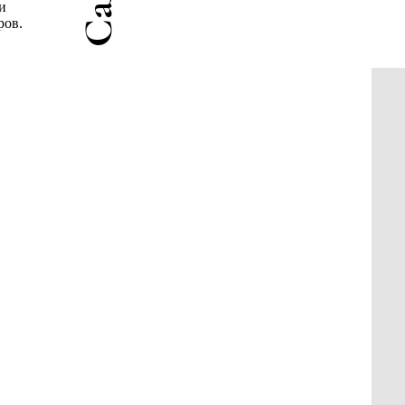
и
ров.