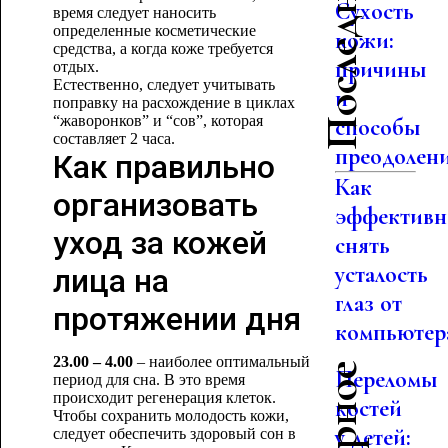
Сухость
время следует наносить
определенные косметические
кожи:
средства, а когда коже требуется
причины
отдых.
Естественно, следует учитывать
и
поправку на расхождение в циклах
“жаворонков” и “сов”, которая
способы
составляет 2 часа.
преодолен
Как правильно
Как
организовать
эффективн
уход за кожей
снять
усталость
лица на
глаз от
протяжении дня
компьютер
23.00 – 4.00
– наиболее оптимальный
Переломы
период для сна. В это время
происходит регенерация клеток.
костей
Чтобы сохранить молодость кожи,
у детей:
следует обеспечить здоровый сон в