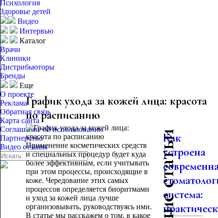
Психология
Здоровье детей
Видео
Интервью
Каталог
Врачи
Клиники
Дистрибьюторы
Бренды
Еще
О проекте
График ухода за кожей лица: красота
Реклама
Обратная связь
по расписанию
Карта сайта
Соглашение об использовании
Последние статьи
Как
Партнерство
Применение косметических средств
Видео отзывы
устроена
и специальных процедур будет куда
более эффективным, если учитывать
современн
при этом процессы, происходящие в
стоматолог
коже. Чередование этих самых
процессов определяется биоритмами
система:
и уход за кожей лица лучше
практическо
организовывать, руководствуясь ими.
В статье мы расскажем о том, в какое