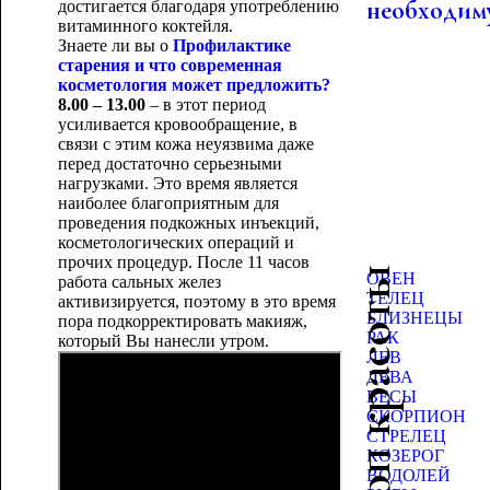
необходим
достигается благодаря употреблению
витаминного коктейля.
Знаете ли вы о
Профилактике
старения и что современная
косметология может предложить?
8.00 – 13.00
– в этот период
усиливается кровообращение, в
связи с этим кожа неуязвима даже
перед достаточно серьезными
нагрузками. Это время является
наиболее благоприятным для
проведения подкожных инъекций,
косметологических операций и
прочих процедур. После 11 часов
Гороскоп красоты
ОВЕН
работа сальных желез
ТЕЛЕЦ
активизируется, поэтому в это время
БЛИЗНЕЦЫ
пора подкорректировать макияж,
РАК
который Вы нанесли утром.
ЛЕВ
ДЕВА
ВЕСЫ
СКОРПИОН
СТРЕЛЕЦ
КОЗЕРОГ
ВОДОЛЕЙ