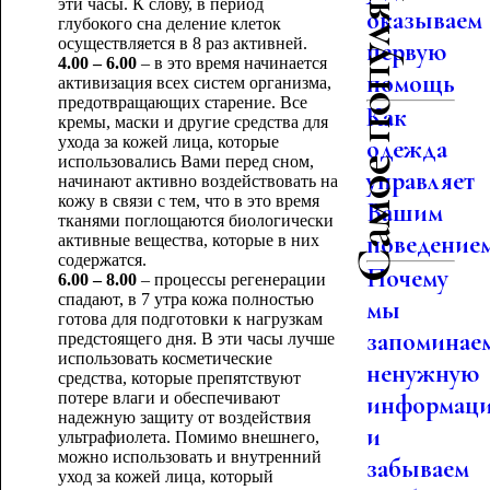
Самое популярное
эти часы. К слову, в период
оказываем
глубокого сна деление клеток
осуществляется в 8 раз активней.
первую
4.00 – 6.00
– в это время начинается
помощь
активизация всех систем организма,
предотвращающих старение. Все
Как
кремы, маски и другие средства для
ухода за кожей лица, которые
одежда
использовались Вами перед сном,
управляет
начинают активно воздействовать на
кожу в связи с тем, что в это время
Вашим
тканями поглощаются биологически
поведение
активные вещества, которые в них
содержатся.
Почему
6.00 – 8.00
– процессы регенерации
спадают, в 7 утра кожа полностью
мы
готова для подготовки к нагрузкам
запоминае
предстоящего дня. В эти часы лучше
использовать косметические
ненужную
средства, которые препятствуют
потере влаги и обеспечивают
информац
надежную защиту от воздействия
и
ультрафиолета. Помимо внешнего,
можно использовать и внутренний
забываем
уход за кожей лица, который