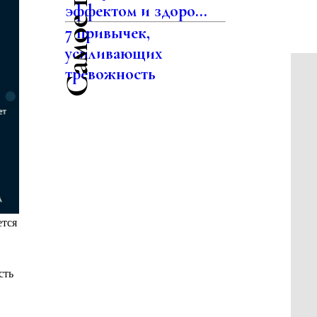
эффектом и здоро...
7 привычек,
усиливающих
тревожность
ется
сть