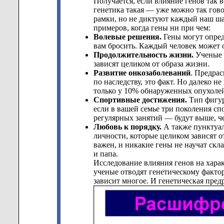
Получается, если влияние генов так ве
генетика такая — уже можно так гов
рамки, но не диктуют каждый наш шаг
примеров, когда гены ни при чем:
Волевые решения.
Гены могут опред
вам бросить. Каждый человек может о
Продолжительность жизни.
Ученые 
зависят целиком от образа жизни.
Развитие онкозаболеваний
. Предра
по наследству, это факт. Но далеко н
только у 10% обнаруженных опухоле
Спортивные достижения.
Тип фигуры
если в вашей семье три поколения спо
регулярных занятий — будут выше, че
Любовь к порядку.
А также пунктуал
личности, которые целиком зависят о
важен, и никакие гены не научат скл
и папа.
Исследование влияния генов на харак
ученые отводят генетическому фактор
зависит многое. И генетическая пре