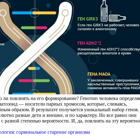
о ли повлиять на его формирование? Генотип человека определя
матозоид — носители парных хромосом, которые, сливаясь,
ным образом. В результате получается уникальный набор генов.
лютно разные дети и внешне, и по характеру. Но все равно они
с разной степенью вероятности. И, да, повлиять на эту вероятно
логия: гормональное старение организма