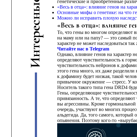
генетические и приобретенные разли
ы
«Весь в отца»: влияние генов на хара
Основные мифы о генетике: на что г
н
Можно ли исправить плохую наследс
с
«Весь в отца»: влияние ге
е
То, что гены во многом определяют в
р
на маму или на папу? — это самый п
е
характер не может наследоваться так 
т
Читайте нас в Telegram
н
Однако, влияние генов на характер не
И
определяют чувствительность к горм
чувствительность нейронов к дофамин
этого гена много, их даже разделили н
к дофамину будет низкая, такой чело
привычное окружение — стресс. У ко
Носитель такого типа гена DRD4 буд
Гены, определяющие чувствительность
привязанность. А те, что определяют
вы агрессивны. Кроме гормональной н
очередь, участвуют во многих процес
альдегида. Да, того самого, который 
опьянения. Поэтому кого-то «вырубае