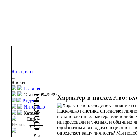
Я пациент
Я врач
Главная
Статьи 9949999
ы
Характер в наследство: в
Видео
т
Интервью
Насколько генетика определяет лично
к
Каталог
в становлении характера или в любы
а
Еще
интересовали и ученых, и обычных лю
ф
однозначным выводам специалисты вс
определяет вашу личность? Мы подоб
е