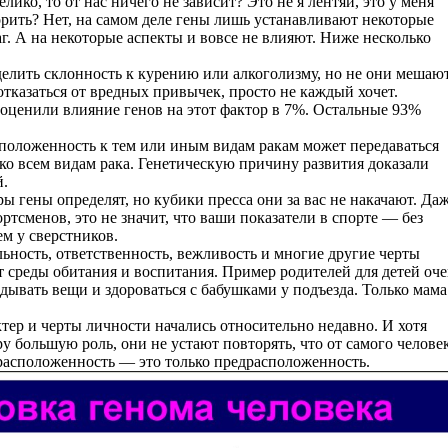
лико, то от нас ничего не зависит? Это не я лентяй, это у меня
орить? Нет, на самом деле гены лишь устанавливают некоторые
. А на некоторые аспекты и вовсе не влияют. Ниже несколько
елить склонность к курению или алкоголизму, но не они мешаю
тказаться от вредных привычек, просто не каждый хочет.
оценили влияние генов на этот фактор в 7%. Остальные 93%
сположенность к тем или иным видам ракам может передаваться
е ко всем видам рака. Генетическую причину развития доказали
й.
 гены определят, но кубики пресса они за вас не накачают. Да
ртсменов, это не значит, что ваши показатели в спорте — без
м у сверстников.
ьность, ответственность, вежливость и многие другие черты
т среды обитания и воспитания. Пример родителей для детей оч
адывать вещи и здороваться с бабушками у подъезда. Только мама
тер и черты личности начались относительно недавно. И хотя
у большую роль, они не устают повторять, что от самого челове
драсположенность — это только предрасположенность.