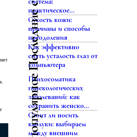
Последние статьи
система:
практическое...
Сухость кожи:
причины и способы
преодоления
Как эффективно
снять усталость глаз от
ляет
компьютера
Самое популярное
Психосоматика
я.
гинекологических
заболеваний: как
сохранить женско...
е
Стоит ли носить
каблуки: выбираем
между внешним