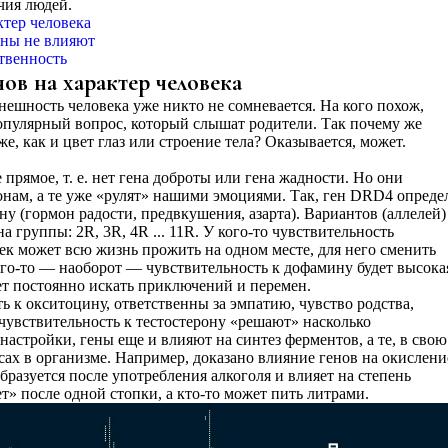
чия людей.
ктер человека
ены не влияют
твенность
нов на характер человека
нешность человека уже никто не сомневается. На кого похож,
опулярный вопрос, который слышат родители. Так почему же
же, как и цвет глаз или строение тела? Оказывается, может.
 прямое, т. е. нет гена доброты или гена жадности. Но они
онам, а те уже «рулят» нашими эмоциями. Так, ген DRD4 опреде
у (гормон радости, предвкушения, азарта). Вариантов (аллелей)
а группы: 2R, 3R, 4R ... 11R. У кого-то чувствительность
век может всю жизнь прожить на одном месте, для него сменить
го-то — наоборот — чувствительность к дофамину будет высока
ет постоянно искать приключений и перемен.
 к окситоцину, ответственны за эмпатию, чувство родства,
 чувствительность к тестостерону «решают» насколько
астройки, гены еще и влияют на синтез ферментов, а те, в свою
сах в организме. Например, доказано влияние генов на окислени
образуется после употребления алкоголя и влияет на степень
т» после одной стопки, а кто-то может пить литрами.