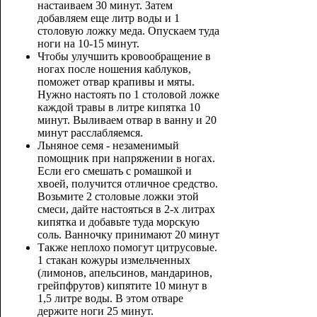
настаиваем 30 минут. Затем
добавляем еще литр воды и 1
столовую ложку меда. Опускаем туда
ноги на 10-15 минут.
Чтобы улучшить кровообращение в
ногах после ношения каблуков,
поможет отвар крапивы и мяты.
Нужно настоять по 1 столовой ложке
каждой травы в литре кипятка 10
минут. Выливаем отвар в ванну и 20
минут расслабляемся.
Льняное семя - незаменимый
помощник при напряжении в ногах.
Если его смешать с ромашкой и
хвоей, получится отличное средство.
Возьмите 2 столовые ложки этой
смеси, дайте настояться в 2-х литрах
кипятка и добавьте туда морскую
соль. Ванночку принимают 20 минут
Также неплохо помогут цитрусовые.
1 стакан кожуры измельченных
(лимонов, апельсинов, мандаринов,
грейпфрутов) кипятите 10 минут в
1,5 литре воды. В этом отваре
держите ноги 25 минут.