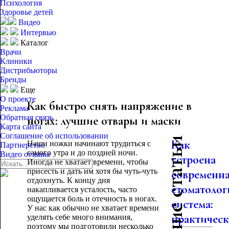
Психология
Здоровье детей
Видео
Интервью
Каталог
Врачи
Клиники
Дистрибьюторы
Бренды
Еще
О проекте
Как быстро снять напряжение в
Реклама
Обратная связь
ногах: лучшие отвары и маски
Карта сайта
Соглашение об использовании
Последние статьи
Как
Наши ножки начинают трудиться с
Партнерство
самого утра и до поздней ночи.
Видео отзывы
устроена
Иногда не хватает времени, чтобы
присесть и дать им хотя бы чуть-чуть
современн
отдохнуть. К концу дня
стоматолог
накапливается усталость, часто
ощущается боль и отечность в ногах.
система:
У нас как обычно не хватает времени
практическо
уделять себе много внимания,
поэтому мы подготовили несколько