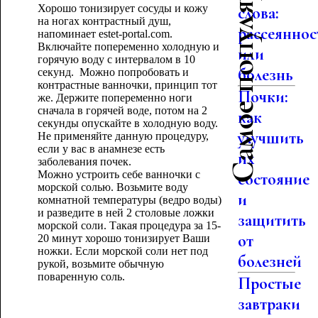
Самое популярное
Хорошо тонизирует сосуды и кожу
слова:
на ногах контрастный душ,
рассеяннос
напоминает estet-portal.com.
Включайте попеременно холодную и
или
горячую воду с интервалом в 10
болезнь
секунд. Можно попробовать и
контрастные ванночки, принцип тот
Почки:
же. Держите попеременно ноги
сначала в горячей воде, потом на 2
как
секунды опускайте в холодную воду.
улучшить
Не применяйте данную процедуру,
если у вас в анамнезе есть
их
заболевания почек.
Можно устроить себе ванночки с
состояние
морской солью. Возьмите воду
и
комнатной температуры (ведро воды)
и разведите в ней 2 столовые ложки
защитить
морской соли. Такая процедура за 15-
от
20 минут хорошо тонизирует Ваши
ножки. Если морской соли нет под
болезней
рукой, возьмите обычную
поваренную соль.
Простые
завтраки