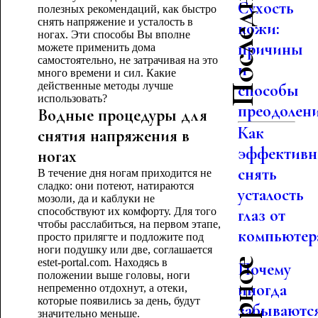
Сухость
полезных рекомендаций, как быстро
снять напряжение и усталость в
кожи:
ногах. Эти способы Вы вполне
причины
можете применить дома
самостоятельно, не затрачивая на это
и
много времени и сил. Какие
действенные методы лучше
способы
использовать?
преодолен
Водные процедуры для
Как
снятия напряжения в
эффективн
ногах
снять
В течение дня ногам приходится не
сладко: они потеют, натираются
усталость
мозоли, да и каблуки не
способствуют их комфорту. Для того
глаз от
чтобы расслабиться, на первом этапе,
компьютер
просто прилягте и подложите под
ноги подушку или две, соглашается
estet-portal.com. Находясь в
Почему
положении выше головы, ноги
иногда
непременно отдохнут, а отеки,
которые появились за день, будут
забываютс
значительно меньше.