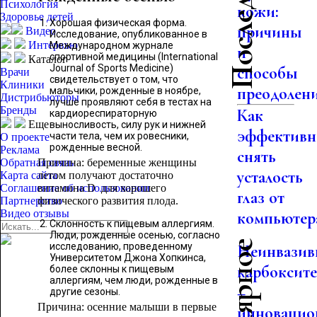
Психология
кожи:
Здоровье детей
Хорошая физическая форма.
причины
Видео
Исследование, опубликованное в
Интервью
Международном журнале
и
спортивной медицины (International
Каталог
Journal of Sports Medicine)
способы
Врачи
свидетельствует о том, что
Клиники
преодолен
мальчики, рожденные в ноябре,
Дистрибьюторы
лучше проявляют себя в тестах на
Бренды
Как
кардиореспираторную
Еще
выносливость, силу рук и нижней
эффективн
части тела, чем их ровесники,
О проекте
рожденные весной.
Реклама
снять
Обратная связь
Причина: беременные женщины
усталость
Карта сайта
летом получают достаточно
Соглашение об использовании
витамина D для хорошего
глаз от
Партнерство
физического развития плода.
Видео отзывы
компьютер
Склонность к пищевым аллергиям.
Люди, рожденные осенью, согласно
исследованию, проведенному
Неинвазив
Университетом Джона Хопкинса,
карбоксит
более склонны к пищевым
аллергиям, чем люди, рожденные в
–
другие сезоны.
Причина: осенние малыши в первые
инноваци