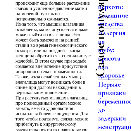
Самое популярное
происходит еще большее растяжение
перхоти:
связок и усиленное давление матки
на мочевой пузырь он
домашние
непроизвольно сжимается.
средства
Из-за того, что мышцы влагалища
ослаблены, матка опускается и даже
Аллергия
может выйти из влагалища. Это
на
может быть замечено на ранней
стадии во время гинекологического
шубу:
осмотра, или на поздней – когда
женщина обратиться к специалисту с
красота
жалобой. В этом случае при ходьбе
или
создается впечатление присутствия
инородного тела в промежности.
здоровье
Также, из-за ослабленных мышц
влагалища могут возникать боли в
Первые
спине при долгом нахождении в
признаки
вертикальном положении.
При растянутых мышцах влагалища
беременно
про полноценный оргазм можно
до
забыть, вместо удовольствия
испытывая болевые ощущения. Для
задержки
того чтобы подтянуть связки можно
прибегнуть к хирургическому
менструац
вмешательству, но исправить такую