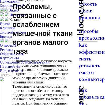
Психология
Сухость
Проблемы,
Здоровье детей
кожи:
Видео
связанные с
Интервью
причины
Каталог
ослаблением
и
Врачи
Клиники
способы
мышечной ткани
Дистрибьюторы
Бренды
преодолен
органов малого
Еще
Как
О проекте
таза
Реклама
эффективн
Обратная связь
снять
Карта сайта
С приближением пожилого возраста
Соглашение об использовании
усталость
или после родов женщины могут
Партнерство
замечать возникновение довольно
Видео отзывы
глаз от
неприятной проблемы: выделение
компьютер
мочи во время резких движений,
чихания или кашля.
Такое явление связанно с тем, что
Как
произошло ослабевание мышц,
поддерживающих матку, из-за чего
избавиться
она начинает давить на мочевой
от
пузырь. При физических усилиях