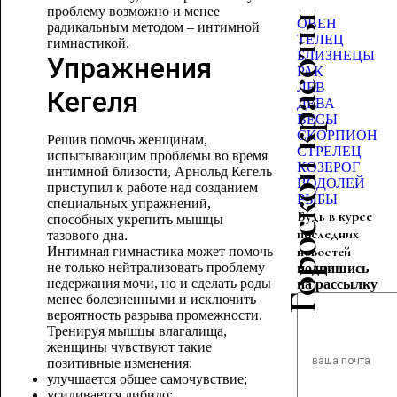
проблему возможно и менее
Гороскоп красоты
ОВЕН
радикальным методом – интимной
ТЕЛЕЦ
гимнастикой.
БЛИЗНЕЦЫ
Упражнения
РАК
ЛЕВ
Кегеля
ДЕВА
ВЕСЫ
СКОРПИОН
Решив помочь женщинам,
СТРЕЛЕЦ
испытывающим проблемы во время
КОЗЕРОГ
интимной близости, Арнольд Кегель
ВОДОЛЕЙ
приступил к работе над созданием
РЫБЫ
специальных упражнений,
Будь в курсе
способных укрепить мышцы
последних
тазового дна.
новостей
Интимная гимнастика может помочь
не только нейтрализовать проблему
подпишись
недержания мочи, но и сделать роды
на рассылку
менее болезненными и исключить
вероятность разрыва промежности.
Тренируя мышцы влагалища,
женщины чувствуют такие
позитивные изменения:
улучшается общее самочувствие;
усиливается либидо;