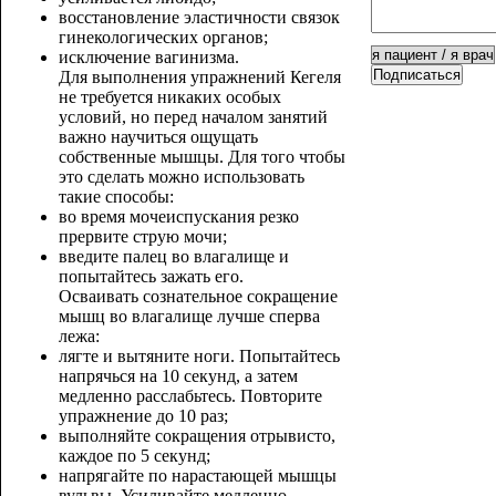
восстановление эластичности связок
гинекологических органов;
исключение вагинизма.
Подписаться
Для выполнения упражнений Кегеля
не требуется никаких особых
условий, но перед началом занятий
важно научиться ощущать
собственные мышцы. Для того чтобы
это сделать можно использовать
такие способы:
во время мочеиспускания резко
прервите струю мочи;
введите палец во влагалище и
попытайтесь зажать его.
Осваивать сознательное сокращение
мышц во влагалище лучше сперва
лежа:
лягте и вытяните ноги. Попытайтесь
напрячься на 10 секунд, а затем
медленно расслабьтесь. Повторите
упражнение до 10 раз;
выполняйте сокращения отрывисто,
каждое по 5 секунд;
напрягайте по нарастающей мышцы
вульвы. Усиливайте медленно