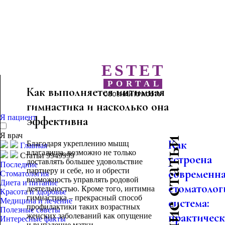
ESTET
PORTAL
Как выполняется интимная
ОСОЗНАЙ КРАСОТУ
гимнастика и насколько она
Я пациент
эффективна
Я врач
Последние статьи
Как
Благодаря укреплению мышц
Главная
влагалища, возможно не только
Статьи 9949999
устроена
доставлять большее удовольствие
Последние
партнеру и себе, но и обрести
современн
Стоматология
возможность управлять родовой
Диета и питание
стоматолог
деятельностью. Кроме того, интимна
Красота и здоровье
гимнастика – прекрасный способ
система:
Медицина и лечение
профилактики таких возрастных
Полезные советы
практическо
женских заболеваний как опущение
Интересные факты
и выпадение матки.