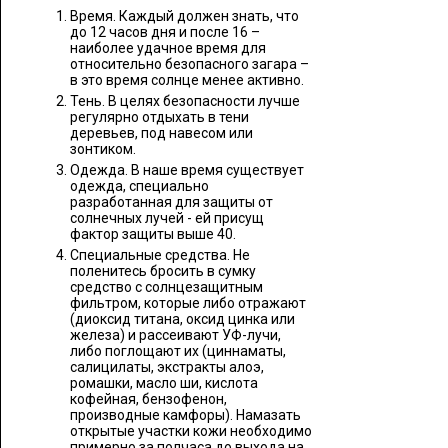
Время. Каждый должен знать, что
до 12 часов дня и после 16 –
наиболее удачное время для
относительно безопасного загара –
в это время солнце менее активно.
Тень. В целях безопасности лучше
регулярно отдыхать в тени
деревьев, под навесом или
зонтиком.
Одежда. В наше время существует
одежда, специально
разработанная для защиты от
солнечных лучей - ей присущ
фактор защиты выше 40.
Специальные средства. Не
поленитесь бросить в сумку
средство с солнцезащитным
фильтром, которые либо отражают
(диоксид титана, оксид цинка или
железа) и рассеивают УФ-лучи,
либо поглощают их (циннаматы,
салицилаты, экстракты алоэ,
ромашки, масло ши, кислота
кофейная, бензофенон,
производные камфоры). Намазать
открытые участки кожи необходимо
примерно за полчаса до выхода на