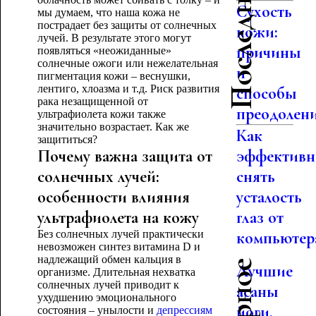
Сухость
мы думаем, что наша кожа не
пострадает без защиты от солнечных
кожи:
лучей. В результате этого могут
причины
появляться «неожиданные»
солнечные ожоги или нежелательная
и
пигментация кожи – веснушки,
лентиго, хлоазма и т.д. Риск развития
способы
рака незащищенной от
преодолен
ультрафиолета кожи также
значительно возрастает. Как же
Как
защититься?
Почему важна защита от
эффективн
солнечных лучей:
снять
особенности влияния
усталость
ультрафиолета на кожу
глаз от
Без солнечных лучей практически
компьютер
невозможен синтез витамина D и
надлежащий обмен кальция в
Лучшие
организме. Длительная нехватка
солнечных лучей приводит к
асаны
ухудшению эмоционального
йоги,
состояния – унылости и
депрессиям