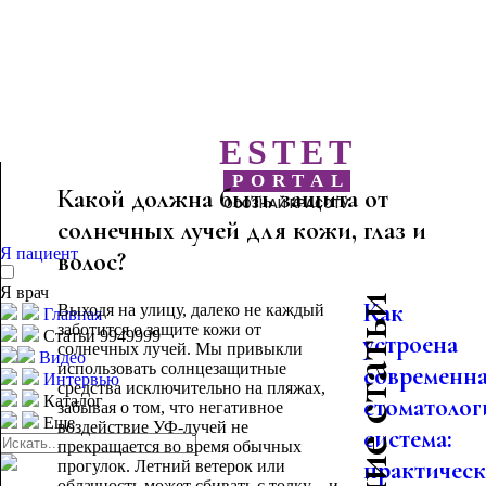
ESTET
PORTAL
Какой должна быть защита от
ОСОЗНАЙ КРАСОТУ
солнечных лучей для кожи, глаз и
Я пациент
волос?
Я врач
Последние статьи
Как
Выходя на улицу, далеко не каждый
Главная
заботится о защите кожи от
Статьи 9949999
устроена
солнечных лучей. Мы привыкли
Видео
использовать солнцезащитные
современн
Интервью
средства исключительно на пляжах,
Каталог
стоматолог
забывая о том, что негативное
Еще
воздействие УФ-лучей не
система:
прекращается во время обычных
практическо
прогулок. Летний ветерок или
облачность может сбивать с толку – и