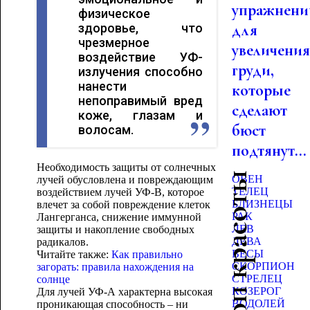
упражнени
физическое
для
здоровье, что
чрезмерное
увеличени
воздействие УФ-
груди,
излучения способно
нанести
которые
непоправимый вред
сделают
коже, глазам и
бюст
волосам.
подтянут...
Необходимость защиты от солнечных
Гороскоп красоты
ОВЕН
лучей обусловлена и повреждающим
ТЕЛЕЦ
воздействием лучей УФ-В, которое
БЛИЗНЕЦЫ
влечет за собой повреждение клеток
РАК
Лангерганса, снижение иммунной
ЛЕВ
защиты и накопление свободных
ДЕВА
радикалов.
ВЕСЫ
Читайте также:
Как правильно
СКОРПИОН
загорать: правила нахождения на
СТРЕЛЕЦ
солнце
КОЗЕРОГ
Для лучей УФ-А характерна высокая
ВОДОЛЕЙ
проникающая способность – ни