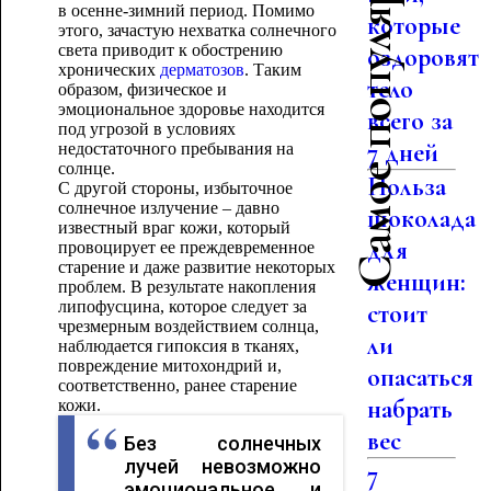
Самое популярное
в осенне-зимний период. Помимо
которые
этого, зачастую нехватка солнечного
света приводит к обострению
оздоровят
хронических
дерматозов
. Таким
тело
образом, физическое и
эмоциональное здоровье находится
всего за
под угрозой в условиях
7 дней
недостаточного пребывания на
солнце.
Польза
С другой стороны, избыточное
солнечное излучение – давно
шоколада
известный враг кожи, который
для
провоцирует ее преждевременное
старение и даже развитие некоторых
женщин:
проблем. В результате накопления
липофусцина, которое следует за
стоит
чрезмерным воздействием солнца,
ли
наблюдается гипоксия в тканях,
повреждение митохондрий и,
опасаться
соответственно, ранее старение
набрать
кожи.
вес
Без солнечных
лучей невозможно
7
эмоциональное и