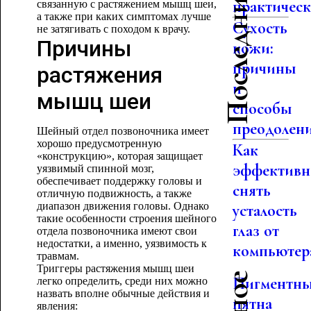
Последние статьи
практическо
связанную с растяжением мышц шеи,
а также при каких симптомах лучше
Сухость
не затягивать с походом к врачу.
Причины
кожи:
причины
растяжения
и
мышц шеи
способы
преодолен
Шейный отдел позвоночника имеет
хорошо предусмотренную
Как
«конструкцию», которая защищает
эффективн
уязвимый спинной мозг,
обеспечивает поддержку головы и
снять
отличную подвижность, а также
диапазон движения головы. Однако
усталость
такие особенности строения шейного
глаз от
отдела позвоночника имеют свои
недостатки, а именно, уязвимость к
компьютер
травмам.
Триггеры растяжения мышц шеи
Пигментн
легко определить, среди них можно
назвать вполне обычные действия и
пятна
явления: