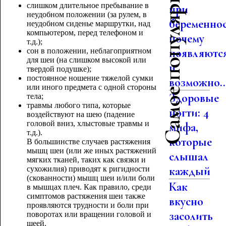
Самое популярное
слишком длительное пребывание в
при
неудобном положении (за рулем, в
беременнос
неудобном сиденье маршрутки, над
компьютером, перед телефоном и
почему
т.д.);
появляютс
сон в положении, неблагоприятном
для шеи (на слишком высокой или
и
твердой подушке);
постоянное ношение тяжелой сумки
возможно..
или иного предмета с одной стороны
Здоровые
тела;
травмы любого типа, которые
ногти: 4
воздействуют на шею (падение
головой вниз, хлыстовые травмы и
мифа,
т.д.).
которые
В большинстве случаев растяжения
мышц шеи (или же иных растяжений
слышал
мягких тканей, таких как связки и
каждый
сухожилия) приводят к ригидности
(скованности) мышц шеи и/или боли
Как
в мышцах плеч. Как правило, среди
симптомов растяжения шеи также
вкусно
проявляются трудности и боли при
засолить
поворотах или вращении головой и
шеей.