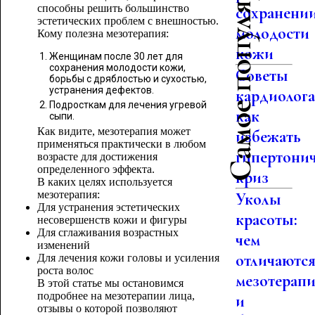
Самое популярное
способны решить большинство
сохранени
эстетических проблем с внешностью.
молодости
Кому полезна мезотерапия:
кожи
Женщинам после 30 лет для
сохранения молодости кожи,
Советы
борьбы с дряблостью и сухостью,
устранения дефектов.
кардиолога
Подросткам для лечения угревой
как
сыпи.
Как видите, мезотерапия может
избежать
применяться практически в любом
гипертони
возрасте для достижения
определенного эффекта.
криз
В каких целях используется
мезотерапия:
Уколы
Для устранения эстетических
красоты:
несовершенств кожи и фигуры
Для сглаживания возрастных
чем
изменений
отличаютс
Для лечения кожи головы и усиления
роста волос
мезотерап
В этой статье мы остановимся
подробнее на мезотерапии лица,
и
отзывы о которой позволяют