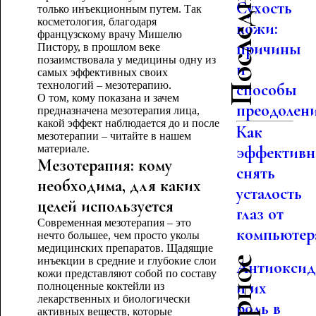
Сухость
только инъекционным путем. Так
косметология, благодаря
кожи:
французскому врачу Мишелю
причины
Пистору, в прошлом веке
позаимствовала у медицины одну из
и
самых эффективных своих
технологий – мезотерапию.
способы
О том, кому показана и зачем
преодолен
предназначена мезотерапия лица,
какой эффект наблюдается до и после
Как
мезотерапии – читайте в нашем
материале.
эффективн
Мезотерапия: кому
снять
необходима, для каких
усталость
целей используется
глаз от
Современная мезотерапия – это
компьютер
нечто большее, чем просто уколы
медицинских препаратов. Щадящие
инъекции в средние и глубокие слои
Антиокси
кожи представляют собой по составу
и их
полноценные коктейли из
лекарственных и биологически
роль в
активных веществ, которые