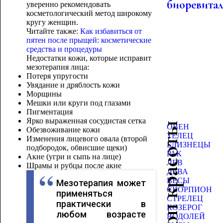
биоревита
уверенно рекомендовать
косметологический метод широкому
кругу женщин.
Читайте также:
Как избавиться от
пятен после прыщей: косметические
средства и процедуры
Недостатки кожи, которые исправит
мезотерапия лица:
Потеря упругости
Увядание и дряблость кожи
Морщины
Мешки или круги под глазами
Пигментация
Ярко выраженная сосудистая сетка
Гороскоп красоты
ОВЕН
Обезвоживание кожи
ТЕЛЕЦ
Изменения лицевого овала (второй
БЛИЗНЕЦЫ
подбородок, обвисшие щеки)
РАК
Акне (угри и сыпь на лице)
ЛЕВ
Шрамы и рубцы после акне
ДЕВА
ВЕСЫ
Мезотерапия может
СКОРПИОН
применяться
СТРЕЛЕЦ
практически в
КОЗЕРОГ
любом возрасте
ВОДОЛЕЙ