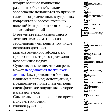
входит большое количество
преодоления
различных болезней. Такие
Как
заболевание появляются по причине
эффективно
наличия определенных внутренних
снять
конфликтов и бессознательных
усталость
явлений.Мигрень относят к числу
глаз от
таких заболеваний.
компьютера
В результате медикаментозного
лечения психосоматических
заболеваний (мигрени в том числе),
Самое популярное
Упражнения
возможно достижение лишь
для
кратковременного эффекта, по
похудения
прошествии которого происходит
рук:
возвращение недуга.
отжимания,
Существует мнение, что мигрень
с
гантелями,
может
передаваться по женской
планка
линии
. Так, проявляться болезнь
начинает в период менструации, а
Чем грозит
предшествует приступам мигрени
дефицит
специфическое ощущения, которое
меди в
называют аурой.
организме
Симптомы, возникающие во время
приступа мигрени:
Возможно
головокружение;
ли
тошнота;