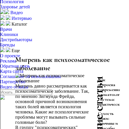
Психология
Здоровье детей
Видео
Интервью
Каталог
Врачи
Клиники
Дистрибьюторы
Бренды
Еще
О проекте
Мигрень как психосоматическое
Реклама
Обратная связь
заболевание
Карта сайта
Соглашение об использовании
Последние статьи
Как
Партнерство
устроена
Мигрень давно рассматривается как
Видео отзывы
современная
психосоматическое заболевание. Так,
стоматологичес
по мнению Зигмунда Фрейда,
система:
основной причиной возникновения
практическое...
таких болей является психология
человека. Какие же психологические
Сухость
проблемы могут вызывать сильные
кожи:
головные боли?
причины и
В группу "психосоматических"
способы