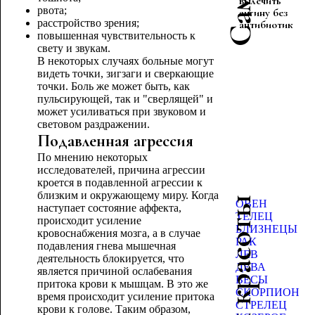
вылечить
рвота;
ангину без
расстройство зрения;
антибиотиков
повышенная чувствительность к
свету и звукам.
В некоторых случаях больные могут
видеть точки, зигзаги и сверкающие
точки. Боль же может быть, как
пульсирующей, так и "сверлящей" и
может усиливаться при звуковом и
световом раздражении.
Подавленная агрессия
По мнению некоторых
исследователей, причина агрессии
кроется в подавленной агрессии к
близким и окружающему миру. Когда
Гороскоп красоты
ОВЕН
наступает состояние аффекта,
ТЕЛЕЦ
происходит усиление
БЛИЗНЕЦЫ
кровоснабжения мозга, а в случае
РАК
подавления гнева мышечная
ЛЕВ
деятельность блокируется, что
ДЕВА
является причиной ослабевания
ВЕСЫ
притока крови к мышцам. В это же
СКОРПИОН
время происходит усиление притока
СТРЕЛЕЦ
крови к голове. Таким образом,