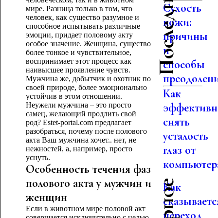
Сухость
мире. Разница только в том, что
человек, как существо разумное и
кожи:
способное испытывать различные
причины
эмоции, придает половому акту
особое значение. Женщина, существо
и
более тонкое и чувствительное,
воспринимает этот процесс как
способы
наивысшее проявление чувств.
преодолен
Мужчина же, добытчик и охотник по
своей природе, более эмоционально
Как
устойчив в этом отношении.
Неужели мужчина – это просто
эффективн
самец, желающий продлить свой
снять
род? Estet-portal.com предлагает
разобраться, почему после полового
усталость
акта Ваш мужчина хочет.. нет, не
глаз от
нежностей, а, например, просто
уснуть.
компьютер
Особенность течения фаз
полового акта у мужчин и
Как
женщин
сказываетс
Если в животном мире половой акт
переход
совершается исключительно с целью