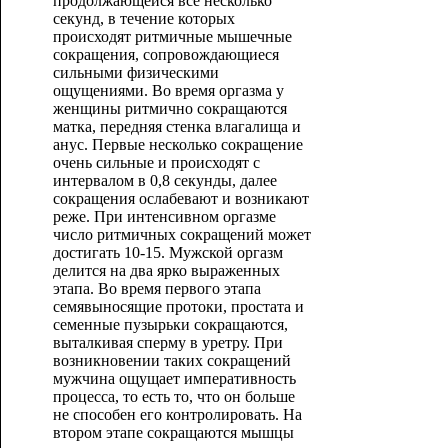
продолжающейся все несколько
секунд, в течение которых
происходят ритмичные мышечные
сокращения, сопровождающиеся
сильными физическими
ощущениями. Во время оргазма у
женщины ритмично сокращаются
матка, передняя стенка влагалища и
анус. Первые несколько сокращение
очень сильные и происходят с
интервалом в 0,8 секунды, далее
сокращения ослабевают и возникают
реже. При интенсивном оргазме
число ритмичных сокращений может
достигать 10-15. Мужской оргазм
делится на два ярко выраженных
этапа. Во время первого этапа
семявыносящие протоки, простата и
семенные пузырьки сокращаются,
выталкивая сперму в уретру. При
возникновении таких сокращений
мужчина ощущает императивность
процесса, то есть то, что он больше
не способен его контролировать. На
втором этапе сокращаются мышцы