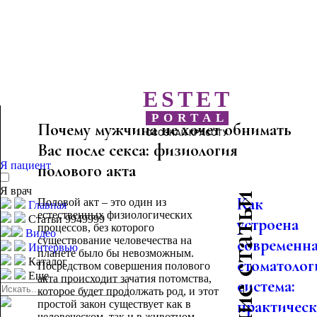
ESTET
PORTAL
Почему мужчина не хочет обнимать
ОСОЗНАЙ КРАСОТУ
Вас после секса: физиология
Я пациент
полового акта
Я врач
Последние статьи
Как
Половой акт – это один из
Главная
естественных физиологических
Статьи 9949999
устроена
процессов, без которого
Видео
существование человечества на
современн
Интервью
планете было бы невозможным.
Каталог
стоматолог
Посредством совершения полового
Еще
акта происходит зачатия потомства,
система:
которое будет продолжать род, и этот
практическо
простой закон существует как в
человеческом, так и в животном