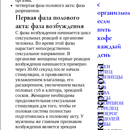
оргазма;
с
четвертая фаза полового акта: фаза
разрешения.
организмо
Первая фаза полового
если
акта: фаза возбуждения
пить
С фазы возбуждения начинается цикл
кофе
сексуальных реакций в организме
человека. Во время этой фазы
каждый
нарастает непосредственно
день
сексуальное напряжение. В
организме женщины первые реакции
возбуждения начинаются примерно
Гороскоп красоты
ОВЕН
через 30-60 секунд после начала
ТЕЛЕЦ
стимуляции, и проявляются
БЛИЗНЕЦЫ
увлажнением влагалища, его
РАК
расширением, увеличением малых
ЛЕВ
половых губ и клитора, эрекцией
ДЕВА
сосков. Женщине необходима
ВЕСЫ
продолжительная сексуальная
СКОРПИОН
стимуляция для того, чтобы ее
СТРЕЛЕЦ
половая система полностью
КОЗЕРОГ
подготовилась к половому акту. У
ВОДОЛЕЙ
мужчины же главным признаком
РЫБЫ
возбуждения является эрекция
Будь в курсе