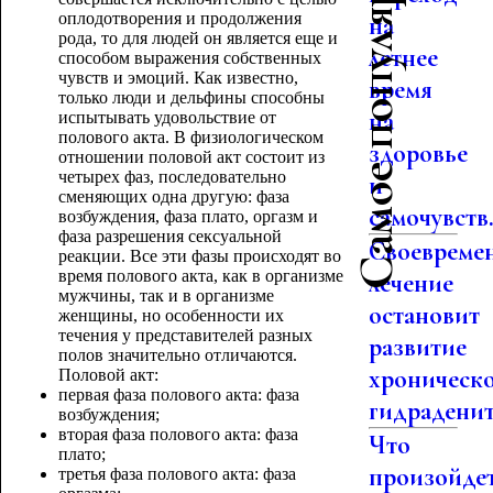
Самое популярное
оплодотворения и продолжения
на
рода, то для людей он является еще и
летнее
способом выражения собственных
чувств и эмоций. Как известно,
время
только люди и дельфины способны
на
испытывать удовольствие от
полового акта. В физиологическом
здоровье
отношении половой акт состоит из
четырех фаз, последовательно
и
сменяющих одна другую: фаза
самочувств.
возбуждения, фаза плато, оргазм и
фаза разрешения сексуальной
Своевреме
реакции. Все эти фазы происходят во
время полового акта, как в организме
лечение
мужчины, так и в организме
остановит
женщины, но особенности их
течения у представителей разных
развитие
полов значительно отличаются.
хроническ
Половой акт:
первая фаза полового акта: фаза
гидраденит.
возбуждения;
вторая фаза полового акта: фаза
Что
плато;
произойде
третья фаза полового акта: фаза