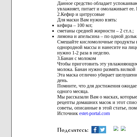
Данное средство обладает успокаива
увлажняет, питает и омолаживает ее.
2.Кефир и цитрусовые
Для маски Вам нужно взять:
кефира – 100 мл;
сметаны средней жирности – 2 ст.л.;
лимона и апельсина – по одной дольк
Смешайте кисломолочные продукты и 
однородной массы и нанесите на лицо
нужно 1-2 раза в неделю.
3.Банан с молоком
Чтобы приготовить эту увлажняющую м
молока. Банан нужно размять вилкой 
Эта маска отлично убирает шелушени
день.
Помните, что для достижения ожидае
одного месяца.
Мы рассказали Вам о масках, которые 
рецепты домашних масок и этот спис
советы, описанные в этой статье, пом
Источник
estet-portal.com
Поделитесь: