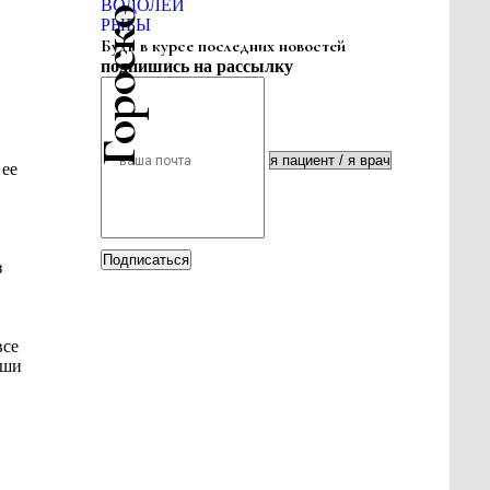
ВОДОЛЕЙ
РЫБЫ
Будь в курсе последних новостей
подпишись на рассылку
 ее
Подписаться
з
все
аши