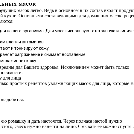
льных масок
дущих масок легко. Ведь в основном в их состав входят продук
ой кухне. Основными составляющими для домашних масок, рец
ляются:
 для нашего организма. Для масок используют отстоянную и кипяч
ом влаги и витаминов.
тают и тонизируют кожу.
траняет загрязнение и снимает воспаление.
омолаживает кожу.
вредны для Вашего здоровья. Исключением может быть только
носимости.
 для лица
ько простых рецептов увлажняющих масок для лица, которые 
онадобится:
 ею ромашку и дать настоятся. Через полчаса настой нужно
 этого, смесь нужно нанести на лицо. Смывать ее можно спустя 