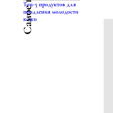
Топ-5 продуктов для
продления молодости
кожи