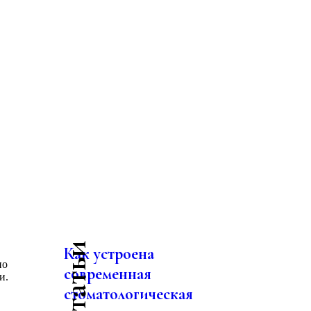
Как устроена
но
современная
и.
стоматологическая