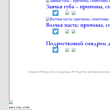
Заячья губа – причины, 
Волчья пасть: причины, 
Подростковый синдром д
»
»
Главная
Красота и здоровье
Рецепты увлажнения ко
мы в соц. сетях