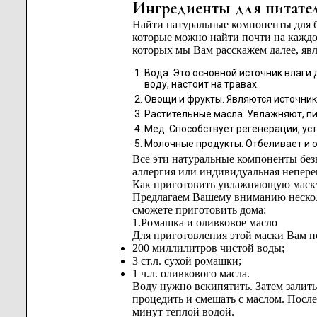
Ингредиенты для питате
Найти натуральные компоненты для бу
которые можно найти почти на кажд
которых мы Вам расскажем далее, яв
Вода. Это основной источник влаги
воду, настоит на травах.
Овощи и фрукты. Являются источник
Растительные масла. Увлажняют, пи
Мед. Способствует регенерации, ус
Молочные продукты. Отбеливает и 
Все эти натуральные компоненты без
аллергия или индивидуальная непере
Как приготовить увлажняющую маску
Предлагаем Вашему вниманию нескол
сможете приготовить дома:
1.Ромашка и оливковое масло
Для приготовления этой маски Вам п
200 миллилитров чистой воды;
3 ст.л. сухой ромашки;
1 ч.л. оливкового масла.
Воду нужно вскипятить. Затем залить
процедить и смешать с маслом. После
минут теплой водой.