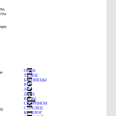
ты,
епты
еную
Гороскоп красоты
ОВЕН
Вы
ТЕЛЕЦ
БЛИЗНЕЦЫ
РАК
ЛЕВ
ДЕВА
ВЕСЫ
СКОРПИОН
СТРЕЛЕЦ
20
КОЗЕРОГ