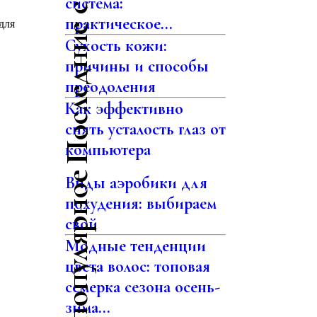
Последние статьи
система:
практическое...
для
Сухость кожи:
причины и способы
преодоления
Как эффективно
снять усталость глаз от
компьютера
Самое популярное
Виды аэробики для
похудения: выбираем
свой
Модные тенденции
цвета волос: топовая
семерка сезона осень-
зима...