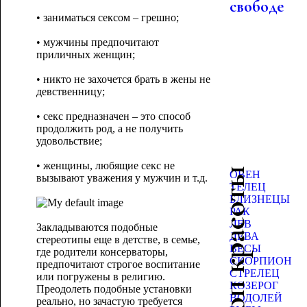
свободе
• заниматься сексом – грешно;
• мужчины предпочитают
приличных женщин;
• никто не захочется брать в жены не
девственницу;
• секс предназначен – это способ
продолжить род, а не получить
удовольствие;
• женщины, любящие секс не
Гороскоп красоты
ОВЕН
вызывают уважения у мужчин и т.д.
ТЕЛЕЦ
БЛИЗНЕЦЫ
РАК
ЛЕВ
Закладываются подобные
ДЕВА
стереотипы еще в детстве, в семье,
ВЕСЫ
где родители консерваторы,
СКОРПИОН
предпочитают строгое воспитание
СТРЕЛЕЦ
или погружены в религию.
КОЗЕРОГ
Преодолеть подобные установки
ВОДОЛЕЙ
реально, но зачастую требуется