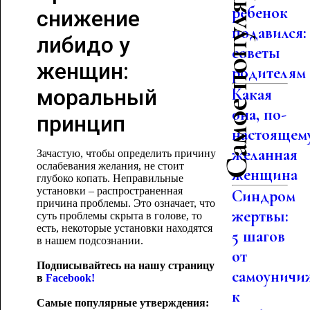
Самое популярное
ребенок
снижение
подавился:
либидо у
советы
женщин:
родителям
моральный
Какая
она, по-
принцип
настоящем
желанная
Зачастую, чтобы определить причину
ослабевания желания, не стоит
женщина
глубоко копать. Неправильные
установки – распространенная
Синдром
причина проблемы. Это означает, что
жертвы:
суть проблемы скрыта в голове, то
есть, некоторые установки находятся
5 шагов
в нашем подсознании.
от
Подписывайтесь на нашу страницу
самоуничи
в
Facebook!
к
Самые популярные утверждения: