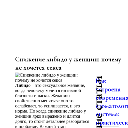
Снижение либидо у женщин: почему
не хочется секса
Последние статьи
Как
Либидо
– это сексуальное желание,
устроена
когда человеку хочется интимной
близости и ласки. Желанию
современн
свойственно меняться: оно то
стоматолог
ослабевает, то усиливается, и это
норма. Но когда снижение либидо у
система:
женщин ярко выражено и длится
практическо
долго, то стоит детальнее разобраться
в проблеме. Важный этап