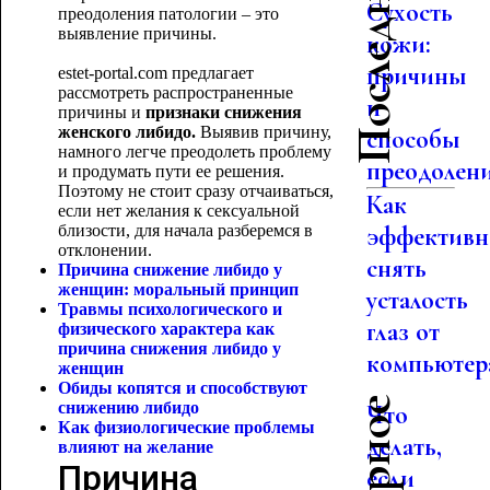
Сухость
преодоления патологии – это
выявление причины.
кожи:
причины
estet-portal.com предлагает
рассмотреть распространенные
и
причины и
признаки снижения
женского либидо.
Выявив причину,
способы
намного легче преодолеть проблему
преодолен
и продумать пути ее решения.
Поэтому не стоит сразу отчаиваться,
Как
если нет желания к сексуальной
близости, для начала разберемся в
эффективн
отклонении.
снять
Причина снижение либидо у
женщин: моральный принцип
усталость
Травмы психологического и
глаз от
физического характера как
причина снижения либидо у
компьютер
женщин
Обиды копятся и способствуют
снижению либидо
Что
Как физиологические проблемы
делать,
влияют
на желание
Причина
если