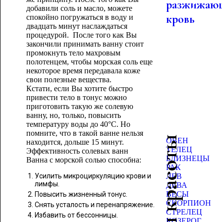
разжижаю
добавили соль и масло, можете
кровь
спокойно погружаться в воду и
двадцать минут наслаждаться
процедурой. После того как Вы
закончили принимать ванну стоит
промокнуть тело махровым
полотенцем, чтобы морская соль еще
некоторое время передавала коже
свои полезные вещества.
Кстати, если Вы хотите быстро
привести тело в тонус можно
приготовить такую же солевую
ванну, но, только, повысить
температуру воды до 40°С. Но
помните, что в такой ванне нельзя
Гороскоп красоты
ОВЕН
находится, дольше 15 минут.
ТЕЛЕЦ
Эффективность солевых ванн
БЛИЗНЕЦЫ
Ванна с морской солью способна:
РАК
Усилить микроциркуляцию крови и
ЛЕВ
лимфы.
ДЕВА
ВЕСЫ
Повысить жизненный тонус.
СКОРПИОН
Снять усталость и перенапряжение.
СТРЕЛЕЦ
Избавить от бессонницы.
КОЗЕРОГ