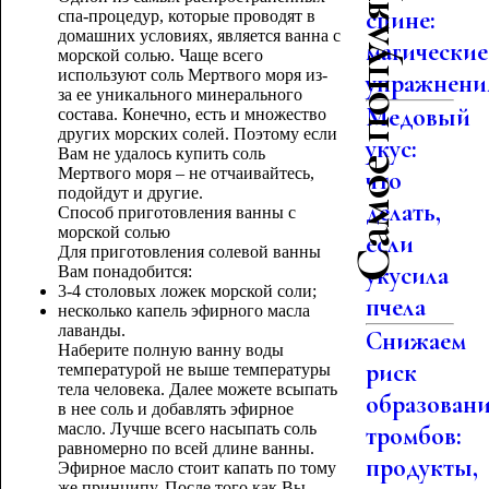
Самое популярное
спине:
спа-процедур, которые проводят в
домашних условиях, является ванна с
магические
морской солью. Чаще всего
используют соль Мертвого моря из-
упражнени
за ее уникального минерального
Медовый
состава. Конечно, есть и множество
других морских солей. Поэтому если
укус:
Вам не удалось купить соль
Мертвого моря – не отчаивайтесь,
что
подойдут и другие.
делать,
Способ приготовления ванны с
морской солью
если
Для приготовления солевой ванны
укусила
Вам понадобится:
3-4 столовых ложек морской соли;
пчела
несколько капель эфирного масла
лаванды.
Снижаем
Наберите полную ванну воды
риск
температурой не выше температуры
тела человека. Далее можете всыпать
образован
в нее соль и добавлять эфирное
масло. Лучше всего насыпать соль
тромбов:
равномерно по всей длине ванны.
продукты,
Эфирное масло стоит капать по тому
же принципу. После того как Вы