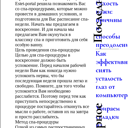
Сухость
Estet-portal решила познакомить Вас
со спа-процедурами, которые можно
кожи:
провести в домашних условиях, и
причины
подготовила для Вас расписание спа-
недели. Начать мы предлагаем в
и
воскресение. И для начала мы
предлагаем Вам окунуться в
способы
классику спа и приготовить для себя
преодолен
особую ванну.
Цель проведения спа-процедуры
Как
Целью для спа-процедуры в
воскресение должно быть
эффективн
успокоение. Перед началом рабочей
снять
недели Вам как никогда нужно
успокоить нервы, что бы
усталость
последующая неделя прошла легко и
глаз от
свободно. Помните, для того чтобы
успокоится Вам необходимо
компьютер
расслабится. Поэтому перед тем как
приступить непосредственно к
процедуре постарайтесь откинуть все
Убираем
мысли о работе, оставив их на завтра
складки
и просто расслабьтесь.
Метод спа-процедуры
на
Одной из самых распространенных