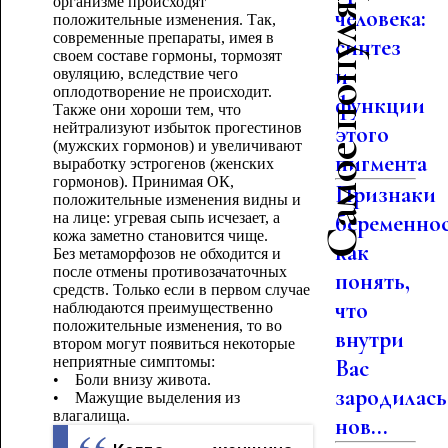
Самое популярное
организме происходят
человека:
положительные изменения. Так,
современные препараты, имея в
синтез
своем составе гормоны, тормозят
и
овуляцию, вследствие чего
оплодотворение не происходит.
функции
Также они хороши тем, что
нейтрализуют избыток прогестинов
этого
(мужских гормонов) и увеличивают
пигмента
выработку эстрогенов (женских
гормонов). Принимая ОК,
Признаки
положительные изменения видны и
на лице: угревая сыпь исчезает, а
беременнос
кожа заметно становится чище.
как
Без метаморфозов не обходится и
после отмены противозачаточных
понять,
средств. Только если в первом случае
что
наблюдаются преимущественно
положительные изменения, то во
внутри
втором могут появиться некоторые
неприятные симптомы:
Вас
• Боли внизу живота.
зародилась
• Мажущие выделения из
влагалища.
нов...