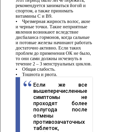
этот период было легче пережить,
рекомендуется заниматься йогой и
спортом, а также принимать
витамины C и B9.
• Чрезмерная жирность волос, акне
и черные точки. Такие неприятные
явления возникают вследствие
дисбаланса гормонов, когда сальные
и потовые железы начинают работать
достаточно активно. Если таких
проблем до применения ОК не было,
то они сами должны исчезнуть в
течение 2 – 3 менструальных циклов.
• Общая слабость.
• Тошнота и рвота.
Если же все
вышеперечисленные
симптомы не
проходят более
полугода после
отмены
противозачаточных
таблеток,