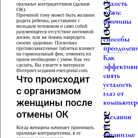
Сухость
оральных контрацептивов (дальше
ОК).
кожи:
Причиной тому может быть желание
причины
родить ребенка, расставание с
молодым человеком и само собой
и
разумеющееся отсутствие интимной
жизни, или же боязнь навредить
способы
своему здоровью. Поскольку
преодолен
противозачаточные таблетки влияют
на гормональный фон, отменять их
Как
прием необходимо с умом. Как это
сделать, Вы узнаете в материале
эффективн
Интернет-издания estet-portal.com.
снять
Что происходит
усталость
с организмом
глаз от
женщины после
компьютер
отмены ОК
Меланин
в
Когда женщина начинает принимать
оральные контрацептивы, в ее
организме