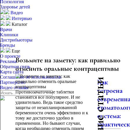
Психология
Здоровье детей
Видео
Интервью
Каталог
Врачи
Клиники
Дистрибьюторы
Бренды
Еще
О проекте
Возьмите на заметку: как правильно
Реклама
Обратная связь
отменить оральные контрацептивы
Карта сайта
Соглашение об использовании
Последние статьи
Как
Партнерство
Видео отзывы
устроена
Противозачаточные таблетки
становятся все популярнее. И не
современн
удивительно. Ведь такое средство
стоматолог
защиты от незапланированной
беременности очень эффективно и к
система:
тому же достаточно удобно в
практическо
применении. Но бывают случаи,
когда необходимо отменить прием