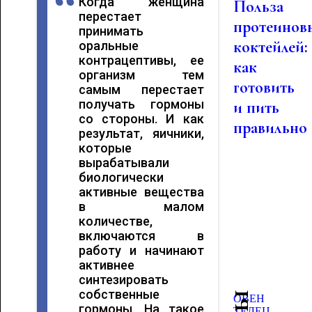
Когда женщина
Польза
перестает
протеинов
принимать
коктейлей:
оральные
контрацептивы, ее
как
организм тем
готовить
самым перестает
получать гормоны
и пить
со стороны. И как
правильно
результат, яичники,
которые
вырабатывали
биологически
активные вещества
в малом
количестве,
включаются в
работу и начинают
активнее
синтезировать
собственные
ОВЕН
гормоны. На такое
ТЕЛЕЦ