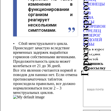
Гороскоп красоты
изменение в
БЛИЗНЕЦЫ
РАК
функционировании
ЛЕВ
организм и
ДЕВА
реагирует
ВЕСЫ
несколькими
СКОРПИОН
симптомами.
СТРЕЛЕЦ
КОЗЕРОГ
ВОДОЛЕЙ
• Сбой менструального цикла.
РЫБЫ
Происходит зачастую вследствие
Будь в курсе
временных задержек выработки
последних
гормонов собственными яичниками.
новостей
Продолжительность цикла может
подпишись
колебаться от 21 до 36 дней.
на рассылку
Все эти явления считаются нормой и
поводов для паники нет. Если отмена
противозачаточных таблеток
происходила правильно, все должно
нормализоваться после 2 – 3
менструальных циклов.