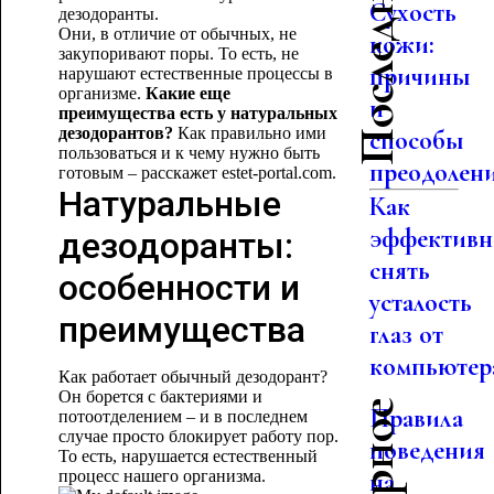
Сухость
дезодоранты.
Они, в отличие от обычных, не
кожи:
закупоривают поры. То есть, не
причины
нарушают естественные процессы в
организме.
Какие еще
и
преимущества есть у натуральных
дезодорантов?
Как правильно ими
способы
пользоваться и к чему нужно быть
преодолен
готовым – расскажет estet-portal.com.
Натуральные
Как
эффективн
дезодоранты:
снять
особенности и
усталость
преимущества
глаз от
компьютер
Как работает обычный дезодорант?
Он борется с бактериями и
Правила
потоотделением – и в последнем
случае просто блокирует работу пор.
поведения
То есть, нарушается естественный
процесс нашего организма.
на