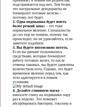
привыкает к новым ингредиентам,
подстраивается под них. Тем более,
что натуральные дезодоранты не
блокируют потовые железы –
поэтому, пот будет.
2. Одна подмышка будет иметь
более резкий запа
х – это тоже
нормальное явление. Специалисты
до сих пор не поняли, почему так
происходит, но не удивляйтесь, если
заметите подобное.
3. Вы будете интенсивно потеть.
Если вы раньше пользовались
средствами, которые блокируют
работу потовых желез, то после
отмены таковых, вы будете удивлены
количеством пота. Однако, это будет
временное явление перед тем, как
тело адаптируется к новым
условиям.
4. Делайте глиняную маску
–
наносите глину на подмышки пару
раз в неделю. Это поможет
абсорбировать бактерии, токсины и