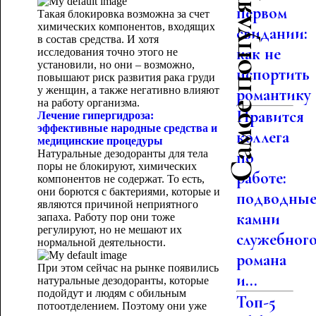
Самое популярное
первом
Такая блокировка возможна за счет
химических компонентов, входящих
свидании:
в состав средства. И хотя
как не
исследования точно этого не
установили, но они – возможно,
испортить
повышают риск развития рака груди
у женщин, а также негативно влияют
романтику
на работу организма.
Нравится
Лечение гипергидроза:
эффективные народные средства и
коллега
медицинские процедуры
Натуральные дезодоранты для тела
по
поры не блокируют, химических
работе:
компонентов не содержат. То есть,
они борются с бактериями, которые и
подводны
являются причиной неприятного
камни
запаха. Работу пор они тоже
регулируют, но не мешают их
служебног
нормальной деятельности.
романа
При этом сейчас на рынке появились
и...
натуральные дезодоранты, которые
подойдут и людям с обильным
Топ-5
потоотделением. Поэтому они уже