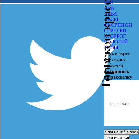
Гороскоп красоты
РАК
ЛЕВ
ДЕВА
ВЕСЫ
СКОРПИОН
СТРЕЛЕЦ
КОЗЕРОГ
ВОДОЛЕЙ
РЫБЫ
Будь в курсе
последних
новостей
подпишись
на рассылку
Подписаться