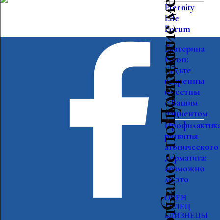
Последние мероприятия
Eternity
Life
Forum
Самое популярное
Екатерина
Гутоп:
Будьте
искренны
и честны
с Вашим
пациентом
Профилактик
развития
атопического
дерматита:
возможно
ли это
ОВЕН
ТЕЛЕЦ
БЛИЗНЕЦЫ