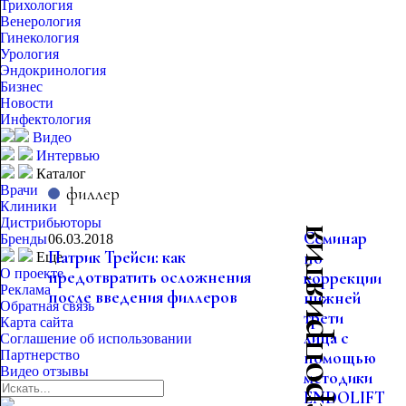
Трихология
Венерология
Гинекология
Урология
Эндокринология
Бизнес
Новости
Инфектология
Видео
Интервью
Каталог
Врачи
филлер
Клиники
Дистрибьюторы
Семинар
Бренды
06.03.2018
Патрик Трейси: как
по
Еще
О проекте
предотвратить осложнения
коррекции
Реклама
после введения филлеров
нижней
Обратная связь
трети
Карта сайта
лица с
Соглашение об использовании
Партнерство
помощью
Видео отзывы
методики
ENDOLIFT