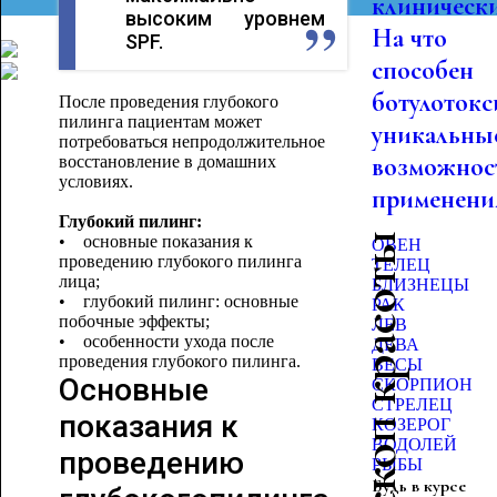
клинически
высоким уровнем
На что
SPF.
способен
ботулотокс
После проведения глубокого
пилинга пациентам может
уникальны
потребоваться непродолжительное
возможнос
восстановление в домашних
условиях.
применения
Глубокий пилинг:
Гороскоп красоты
• основные показания к
ОВЕН
проведению глубокого пилинга
ТЕЛЕЦ
лица;
БЛИЗНЕЦЫ
• глубокий пилинг: основные
РАК
побочные эффекты;
ЛЕВ
• особенности ухода после
ДЕВА
проведения глубокого пилинга.
ВЕСЫ
Основные
СКОРПИОН
СТРЕЛЕЦ
показания к
КОЗЕРОГ
ВОДОЛЕЙ
проведению
РЫБЫ
Будь в курсе