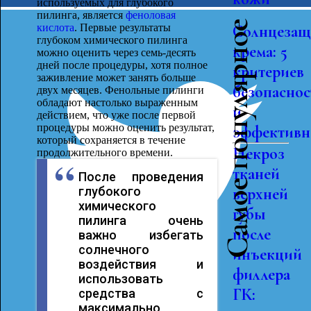
используемых для глубокого
пилинга, является
феноловая
Самое популярное
кислота
. Первые результаты
Солнцеза
глубоком химического пилинга
крема: 5
можно оценить через семь-десять
дней после процедуры, хотя полное
критериев
заживление может занять больше
безопаснос
двух месяцев. Фенольные пилинги
обладают настолько выраженным
и
действием, что уже после первой
процедуры можно оценить результат,
эффективн
который сохраняется в течение
Некроз
продолжительного времени.
тканей
После проведения
глубокого
верхней
химического
губы
пилинга очень
после
важно избегать
солнечного
инъекций
воздействия и
филлера
использовать
ГК:
средства с
максимально