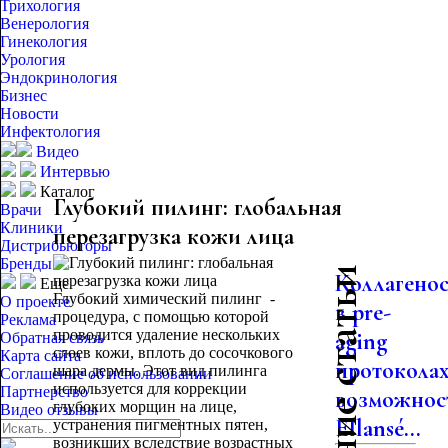
Трихология
Венерология
Гинекология
Урология
Эндокринология
Бизнес
Новости
Инфектология
Видео
Интервью
Каталог
Глубокий пилинг: глобальная
Врачи
Клиники
перезагрузка кожи лица
Дистрибьюторы
Бренды
Последние статьи
Коллагено
Еще
Глубокий химический пилинг -
О проекте
в pre-
процедура, с помощью которой
Реклама
проводится удаление нескольких
aging
Обратная связь
слоев кожи, вплоть до сосочкового
Карта сайта
протоколах
шара дермы. Этот вид пилинга
Соглашение об использовании
используется для коррекции
Партнерство
возможнос
глубоких морщин на лице,
Видео отзывы
Ellansé...
устранения пигментных пятен,
возникших вследствие возрастных